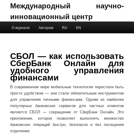
Международный научно-
инновационный центр
Main menu
О журнале
Авторам
RU
EN
Skip to primary content
Skip to secondary content
СБОЛ — как использовать
СберБанк Онлайн для
удобного управления
финансами
В современном мире мобильные технологии перестали быть
просто удобством — они стали обязательным инструментом
для управления личными финансами. Одним из наиболее
популярных банковских сервисов для частных клиентов
является СБОЛ — сокращение от СберБанк Онлайн. Это
приложение, которое позволяет выполнять множество
банковских операций быстро, безопасно и без посещения
отделения.