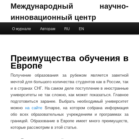
Международный научно-
инновационный центр
Main menu
О журнале
Авторам
RU
EN
Skip to primary content
Skip to secondary content
Преимущества обучения в
Европе
Получение образования за рубежом является заветной
мечтой для большого количества студентов как в России, так
и в странах СНГ. На самом деле поступление в иностранные
университеты не так сложно, как может показаться. Главное
подготовиться заранее. Выбрать необходимый университет
можно
на сайте
Smapse, на котором собрана информация
обо всех образовательных учреждениям и программах за
границей. Образование в Европе имеет много преимуществ,
которые рассмотрим в этой статье.