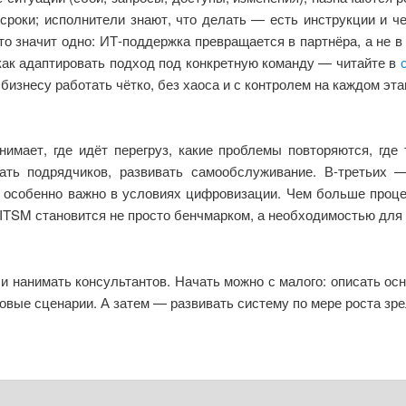
сроки; исполнители знают, что делать — есть инструкции и ч
это значит одно: ИТ‑поддержка превращается в партнёра, а не 
 как адаптировать подход под конкретную команду — читайте в
изнесу работать чётко, без хаоса и с контролем на каждом эта
нимает, где идёт перегруз, какие проблемы повторяются, где
ть подрядчиков, развивать самообслуживание. В-третьих —
то особенно важно в условиях цифровизации. Чем больше проц
 ITSM становится не просто бенчмарком, а необходимостью для 
и нанимать консультантов. Начать можно с малого: описать осн
вые сценарии. А затем — развивать систему по мере роста зре