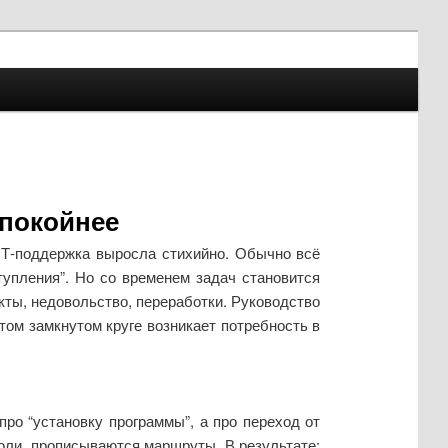
спокойнее
е ИТ‑поддержка выросла стихийно. Обычно всё
упления”. Но со временем задач становится
кты, недовольство, переработки. Руководство
том замкнутом круге возникает потребность в
про “установку программы”, а про переход от
роли, прописываются маршруты. В результате: