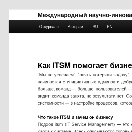
Международный научно-иннова
Main menu
О журнале
Авторам
RU
EN
Skip to primary content
Skip to secondary content
Как ITSM помогает бизне
“Мы не успеваем”, “опять потеряли задачу”,
начинается с инициативных админов и добр
больше, команд — больше, пользователей — б
видит: команда занята, но результата нет. 
системности — в настройке процессов, котор
Что такое ITSM и зачем он бизнесу
Подход itsm (IT Service Management) — это 
хаоса к системе. Здесь описываются типовые