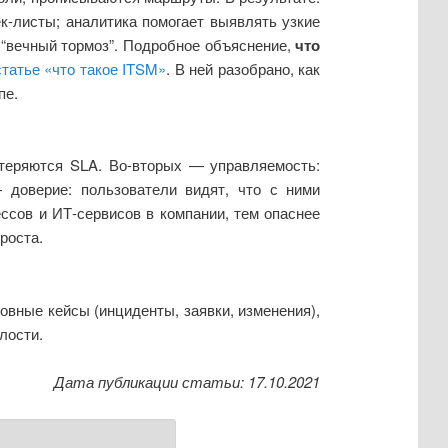
ек-листы; аналитика помогает выявлять узкие
в “вечный тормоз”. Подробное объяснение,
что
статье «что такое ITSM»
. В ней разобрано, как
пе.
 теряются SLA. Во-вторых — управляемость:
 доверие: пользователи видят, что с ними
ессов и ИТ‑сервисов в компании, тем опаснее
роста.
овные кейсы (инциденты, заявки, изменения),
лости.
Дата публикации статьи: 17.10.2021