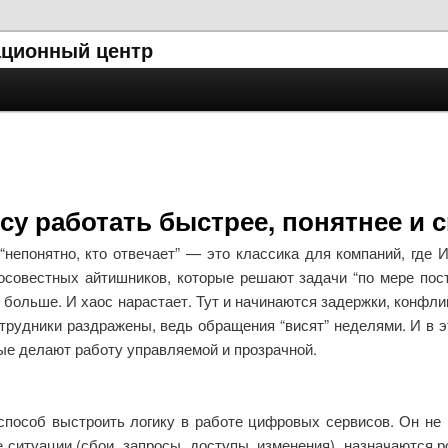
ционный центр
су работать быстрее, понятнее и 
 “непонятно, кто отвечает” — это классика для компаний, гд
осовестных айтишников, которые решают задачи “по мере пост
ольше. И хаос нарастает. Тут и начинаются задержки, конфли
Сотрудники раздражены, ведь обращения “висят” неделями. И в э
ые делают работу управляемой и прозрачной.
способ выстроить логику в работе цифровых сервисов. Он не 
 ситуации (сбои, запросы, доступы, изменения), назначаются 