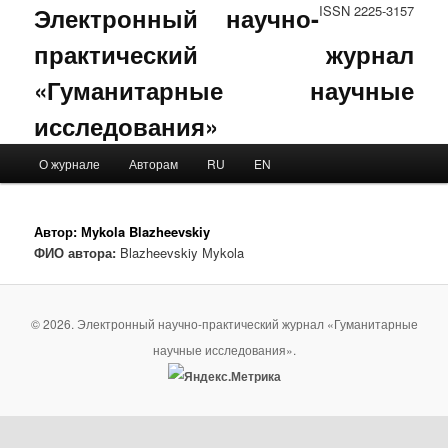
Электронный научно-
ISSN 2225-3157
практический журнал
«Гуманитарные научные
исследования»
Main menu
О журнале
Авторам
RU
EN
Skip to primary content
Skip to secondary content
Автор:
Мykola Blazheevskiy
ФИО автора:
Blazheevskiy Мykola
© 2026. Электронный научно-практический журнал «Гуманитарные
научные исследования».