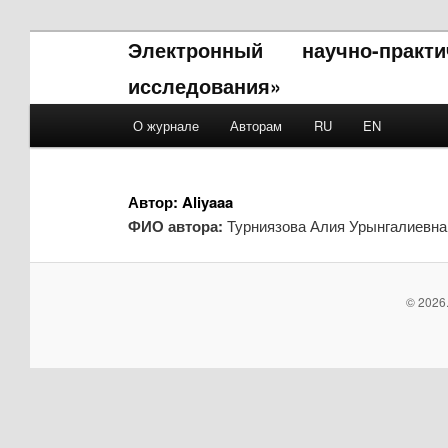
Электронный научно-прак
исследования»
Main menu
О журнале
Авторам
RU
EN
Skip to primary content
Skip to secondary content
Автор:
Aliyaaa
ФИО автора:
Турниязова Алия Урынгалиевна
© 2026