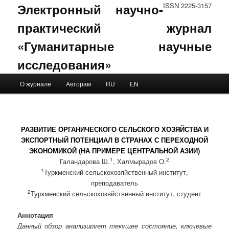
Электронный научно-
ISSN 2225-3157
практический журнал
«Гуманитарные научные
исследования»
Main menu
О журнале
Авторам
RU
EN
Skip to primary content
Skip to secondary content
РАЗВИТИЕ ОРГАНИЧЕСКОГО СЕЛЬСКОГО ХОЗЯЙСТВА И
ЭКСПОРТНЫЙ ПОТЕНЦИАЛ В СТРАНАХ С ПЕРЕХОДНОЙ
ЭКОНОМИКОЙ (НА ПРИМЕРЕ ЦЕНТРАЛЬНОЙ АЗИИ)
1
2
Галандарова Ш.
, Халмырадов О.
1
Туркменский сельскохозяйственный институт,
преподаватель
2
Туркменский сельскохозяйственный институт, студент
Аннотация
Данный обзор анализирует текущее состояние, ключевые