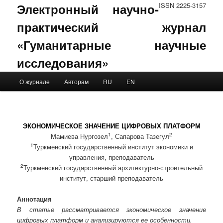
Электронный научно-
ISSN 2225-3157
практический журнал
«Гуманитарные научные
исследования»
Main menu
О журнале
Авторам
RU
EN
Skip to primary content
Skip to secondary content
ЭКОНОМИЧЕСКОЕ ЗНАЧЕНИЕ ЦИФРОВЫХ ПЛАТФОРМ
1
2
Мамиева Нургозел
, Сапарова Тазегул
1
Туркменский государственный институт экономики и
управления, преподаватель
2
Туркменский государственный архитектурно-строительный
институт, старший преподаватель
Аннотация
В статье рассматривается экономическое значение
цифровых платформ и анализируются ее особенности.