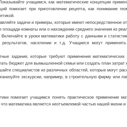
оказывайте учащимся, как математические концепции примен
ций помогает при приготовлении рецепта, как понимание гео
етикой.
вляйте задачи и примеры, которые имеют непосредственное о
е площади комнаты или о нахождении среднего значения из реа
Включайте в уроки математики работу с данными и статистик
 результатов, населении и т.д. Учащиеся могут применят
тные задания, которые требуют применения математических
тать бюджет для вымышленной семьи или создать план затрат 
айте специалистов из различных областей, которые могут расс
ганизуйте экскурсии, например, в строительную фирму или лаб
ики помогает учащимся понять практическое применение ма
 что математика является неотъемлемой частью нашей жизни и 