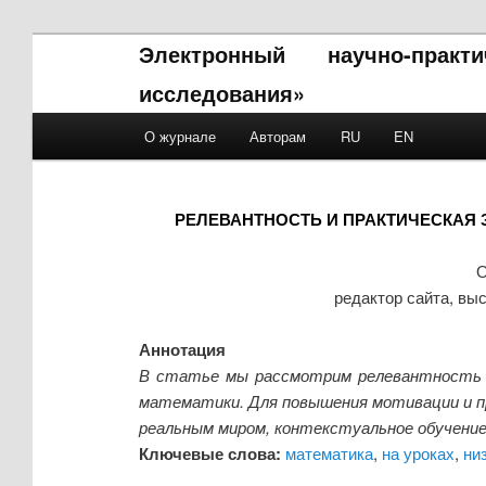
Электронный научно-прак
исследования»
Main menu
О журнале
Авторам
RU
EN
Skip to primary content
Skip to secondary content
РЕЛЕВАНТНОСТЬ И ПРАКТИЧЕСКАЯ 
О
редактор сайта, вы
Аннотация
В статье мы рассмотрим релевантность и 
математики. Для повышения мотивации и пр
реальным миром, контекстуальное обучение
Ключевые слова:
математика
,
на уроках
,
ни