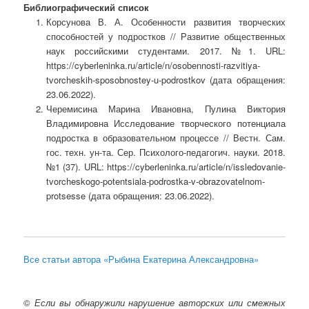
Библиографический список
Корсунова В. А. Особенности развития творческих
способностей у подростков // Развитие общественных
наук российскими студентами. 2017. №1. URL:
https://cyberleninka.ru/article/n/osobennosti-razvitiya-
tvorcheskih-sposobnostey-u-podrostkov (дата обращения:
23.06.2022).
Черемисина Марина Ивановна, Пулина Виктория
Владимировна Исследование творческого потенциала
подростка в образовательном процессе // Вестн. Сам.
гос. техн. ун-та. Сер. Психолого-педагогич. науки. 2018.
№1 (37). URL: https://cyberleninka.ru/article/n/issledovanie-
tvorcheskogo-potentsiala-podrostka-v-obrazovatelnom-
protsesse (дата обращения: 23.06.2022).
Все статьи автора «Рыбина Екатерина Александровна»
©
Если вы обнаружили нарушение авторских или смежных