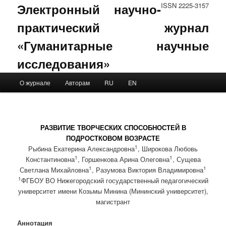
Электронный научно-
ISSN 2225-3157
практический журнал
«Гуманитарные научные
исследования»
Main menu
О журнале
Авторам
RU
EN
Skip to primary content
Skip to secondary content
РАЗВИТИЕ ТВОРЧЕСКИХ СПОСОБНОСТЕЙ В
ПОДРОСТКОВОМ ВОЗРАСТЕ
1
Рыбина Екатерина Александровна
, Широкова Любовь
1
1
Константиновна
, Горшенкова Арина Олеговна
, Сущева
1
1
Светлана Михайловна
, Разумова Виктория Владимировна
1
ФГБОУ ВО Нижегородский государственный педагогический
университет имени Козьмы Минина (Мининский университет),
магистрант
Аннотация