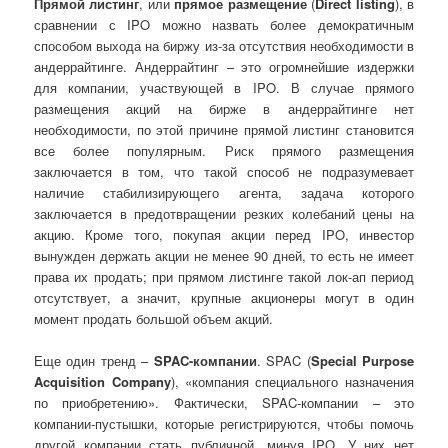
Прямой листинг
, или
прямое размещение
(
Direct listing
), в
сравнении с IPO можно назвать более демократичным
способом выхода на биржу из-за отсутствия необходимости в
андеррайтинге. Андеррайтинг – это огромнейшие издержки
для компании, участвующей в IPO. В случае прямого
размещения акций на бирже в андеррайтинге нет
необходимости, по этой причине прямой листинг становится
все более популярным. Риск прямого размещения
заключается в том, что такой способ не подразумевает
наличие стабилизирующего агента, задача которого
заключается в предотвращении резких колебаний цены на
акцию. Кроме того, покупая акции перед IPO, инвестор
вынужден держать акции не менее 90 дней, то есть не имеет
права их продать; при прямом листинге такой лок-ап период
отсутствует, а значит, крупные акционеры могут в один
момент продать большой объем акций.
Еще один тренд –
SPAC-компании
. SPAC (
Special Purpose
Acquisition Company
), «компания специального назначения
по приобретению». Фактически, SPAC-компании – это
компании-пустышки, которые регистрируются, чтобы помочь
другой компании стать публичной, минуя IPO. У них нет