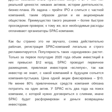
реальной ценности: никаких активов, истории деятельности,
бизнес-плана. Их задача – пройти IPO и слиться с частной
компанией, таким образом делая и ее акционерным
обществом. Преимущество такого решения – более быстрое
прохождение проверок; к тому же, все необходимые расходы
оплачивают организаторы SPAC-компании.
Как бы странно это ни звучало, схема действительно
рабочая, регистрация SPAC-компаний легальна и строго
регламентируется. Популярность таких «однодневок» растет.
Только за первое полугодие 2020 года объем инвестиций в
них превысил $12 млрд. SPAC проводит первичное
размещение, привлекая инвесторов «вслепую», так как
инвестор не знает, с какой компанией в будущем сольется
компания-пустышка. Цена одной акции фиксирована – $10.
Не менее 80% привлеченных средств компания обязана
потратить на один актив. У SPAC есть два года на поиск
компании, с которой нужно договориться о слиянии, иначе
SPAC будет расформирован и деньги возвращены
инвесторам.