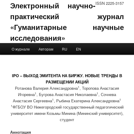
Электронный научно-
ISSN 2225-3157
практический журнал
«Гуманитарные научные
исследования»
Main menu
О журнале
Авторам
RU
EN
Skip to primary content
Skip to secondary content
IPO – ВЫХОД ЭМИТЕНТА НА БИРЖУ. НОВЫЕ ТРЕНДЫ В
РАЗМЕЩЕНИИ АКЦИЙ
1
Ротанова Валерия Александровна
, Торопова Анастасия
1
1
Игоревна
, Бугрова Анастасия Николаевна
, Сочнева
1
1
Анастасия Сергеевна
, Рыбина Екатерина Александровна
1
ФГБОУ ВО Нижегородский государственный педагогический
университет имени Козьмы Минина (Мининский университет),
студент
Аннотация