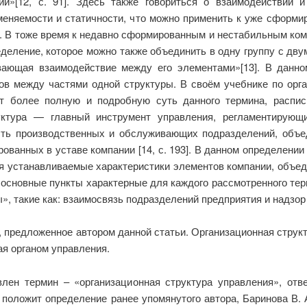
ии»[12, с. 91]. Здесь также говориться о взаимодействии 
зменяемости и статичности, что можно применить к уже сформи
. В тоже время к недавно сформированным и нестабильным комп
деление, которое можно также объединить в одну группу с дв
вающая взаимодействие между его элементами»[13]. В данн
ов между частями одной структуры. В своём учебнике по орг
т более полную и подробную суть данного термина, распи
уктура — главный инструмент управления, регламентирующ
ость производственных и обслуживающих подразделений, об
ванных в уставе компании [14, с. 193]. В данном определени
я устанавливаемые характеристики элементов компании, объед
основные пункты характерные для каждого рассмотренного тер
», такие как: взаимосвязь подразделений предприятия и надзор
 предложенное автором данной статьи. Организационная струк
я органом управления.
ен термин – «организационная структура управления», отв
 положит определение ранее упомянутого автора, Баринова В. 