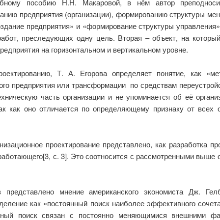
бному пособию Н.Н. Макаровой, в нём автор преподноси
данию предприятия (организации), формированию структуры менед
оздание предприятия» и «формирование структуры управления»
абот, преследующих одну цель. Вторая – объект, на который
редприятия на горизонтальном и вертикальном уровне.
оектированию, Т. А. Егорова определяет понятие, как «мет
ого предприятия или трансформации по средствам переустройс
ехническую часть организации и не упоминается об её органи
ак как оно отличается по определяющему признаку от всех 
анизационное проектирование представлено, как разработка пр
ботающего[3, с. 3]. Это соотносится с рассмотренными выше 
 представлено мнение американского экономиста Дж. Гелб
деление как «постоянный поиск наиболее эффективного сочетан
вный поиск связан с постоянно меняющимися внешними фа