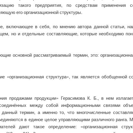
изацию такого предприятия, по средствам применения с
яющую его организационной структуры.
ие, включающее в себя, по мнению автора данной статьи, н
бщем, но и отдельные составляющие, которые необходимо по
ющие основной рассматриваемый термин, это: организационная
е «организационная структура», так является обобщенной со
ния продажами продукции» Герасимова К. Б., в нем излагае
 соединённых между собой информационными связями объект
в данный термин, а именно то, что многочисленные составл
единяются в единое целое управляющими различного ранга. М
ателей дают такое определение: «организационная стр