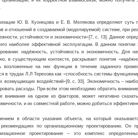
.
низации Ю. В. Кузнецова и Е. В. Мелякова определяют суть п
ов и отношений в создаваемой (моделируемой) системе, при ре
ности, устойчивости и экономичности»[7, с. 13]. Данное опр
 его наиболее эффективной эксплуатации. В данном понятии 
ровании: надёжность, устойчивость и экономичность. Для 
но, в существующем контексте, раскрывает понятия «надёжн
ь возложенные на них функции в течение заданного проме
ся в трудах Л.Л Терехова как «способность системы функционир
х возмущающих воздействий»[9, с. 33]. Экономичность – наиб
ровать расходы. При всём этом необходимо обратить внимание 
ие внимания на одном из факторов, может негативно сказат
омичности, и их совместной работе, можно добиться эффективн
ением в области указания объекта, на который оказывает
 рекомендациях по организационному проектированию. Он 
анизационное проектирование – это комплекс определенн