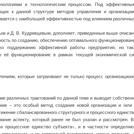
хнологиями и технологическим процессом. Под эффективны
их к данной структуре методов управления и организации
ивается с наибольшей эффективностью под влиянием различны
ым и Д. В. Кудрявцевым, дополняет, приведенные выше описан
ость по созданию, обеспечению оптимального функционирования 
ко поддержанию эффективной работы предприятия, но так
о её функционирование в рамках текущей экономической сит
ниям, которые затрагивают не только процесс организационн
ние различных трактований по данной теме и выводит собствен
ание – это особый метод создания новой организации и /или
ижение сбалансированного структурного и процессного единств
мание аспекту, который ранее не был указан и рассмотрен. В
 и процессное единство субъекта», и в частности определя
 организации, и их корректной взаимосвязи, можно получить