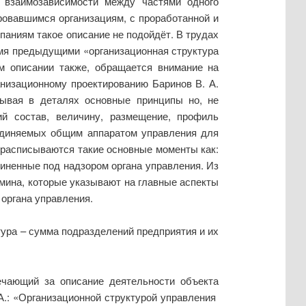
и взаимозависимости между частями одного
ровавшимся организациям, с проработанной и
аниям такое описание не подойдёт. В трудах
умя предыдущими «организационная структура
ом описании также, обращается внимание на
анизационному проектированию Баринов В. А.
сывая в деталях основные принципы но, не
ий состав, величину, размещение, профиль
ъединяемых общим аппаратом управления для
и расписываются такие основные моменты как:
иненные под надзором органа управления. Из
мина, которые указывают на главные аспекты
 органа управления.
тура – сумма подразделений предприятия и их
ечающий за описание деятельности объекта
А.: «Организационной структурой управления