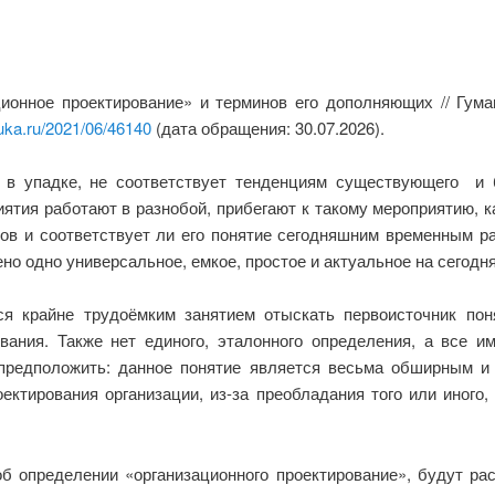
ионное проектирование» и терминов его дополняющих // Гум
uka.ru/2021/06/46140
(дата обращения: 30.07.2026).
я в упадке, не соответствует тенденциям существующего и
тия работают в разнобой, прибегают к такому мероприятию, к
лов и соответствует ли его понятие сегодняшним временным р
ено одно универсальное, емкое, простое и актуальное на сегод
ся крайне трудоёмким занятием отыскать первоисточник поня
ания. Также нет единого, эталонного определения, а все и
 предположить: данное понятие является весьма обширным и
ктирования организации, из-за преобладания того или иного,
б определении «организационного проектирование», будут р