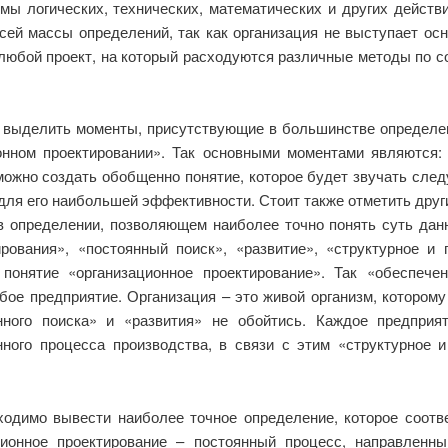
ы логических, технических, математических и других действий
всей массы определений, так как организация не выступает ос
 любой проект, на который расходуются различные методы по 
 выделить моменты, присутствующие в большинстве определен
онном проектировании». Так основными моментами являются: «
ожно создать обобщенно понятие, которое будет звучать след
для его наибольшей эффективности. Стоит также отметить друг
в определении, позволяющем наиболее точно понять суть данн
рования», «постоянный поиск», «развитие», «структурное и
понятие «организационное проектирование». Так «обеспече
бое предприятие. Организация – это живой организм, котором
нного поиска» и «развития» не обойтись. Каждое предприя
нного процесса производства, в связи с этим «структурное 
ходимо вывести наиболее точное определение, которое соот
ционное проектирование – постоянный процесс, направленн