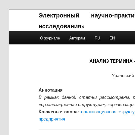
Электронный научно-прак
исследования»
Main menu
О журнале
Авторам
RU
EN
Skip to primary content
Skip to secondary content
АНАЛИЗ ТЕРМИНА
Уральский 
Аннотация
В рамках данной статьи рассмотрены, п
«организационная структура», «организаци
Ключевые слова:
организационная структу
предприятия