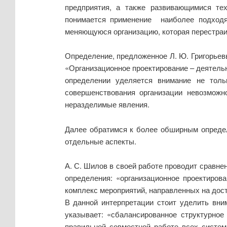
предприятия, а также развивающимися те
понимается применение наиболее подходящ
меняющуюся организацию, которая перестра
Определение, предложенное Л. Ю. Григорьев
«Организационное проектирование – деятельн
определении уделяется внимание не толь
совершенствования организации невозможн
неразделимые явления.
Далее обратимся к более обширным определе
отдельные аспекты.
А. С. Шилов в своей работе проводит сравне
определения: «организационное проектиров
комплекс мероприятий, направленных на дост
В данной интерпретации стоит уделить вни
указывает: «сбалансированное структурное
правильной совместной работе всех систем