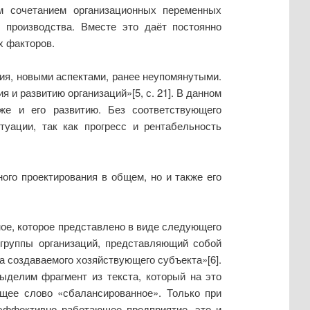
м сочетанием организационных переменных
 производства. Вместе это даёт постоянно
х факторов.
ия, новыми аспектами, ранее неупомянутыми.
и развитию организаций»[5, с. 21]. В данном
же и его развитию. Без соответствующего
уации, так как прогресс и рентабельность
ого проектирования в общем, но и также его
ное, которое представлено в виде следующего
 группы организаций, представляющий собой
а создаваемого хозяйствующего субъекта»[6].
ыделим фрагмент из текста, который на это
ющее слово «сбалансированное». Только при
 эффективно работающее предприятие, это и