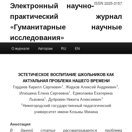
Электронный научно-
ISSN 2225-3157
практический журнал
«Гуманитарные научные
исследования»
Main menu
О журнале
Авторам
RU
EN
Skip to primary content
Skip to secondary content
ЭСТЕТИЧЕСКОЕ ВОСПИТАНИЕ ШКОЛЬНИКОВ КАК
АКТУАЛЬНАЯ ПРОБЛЕМА НАШЕГО ВРЕМЕНИ
1
1
Гордеев Кирилл Сергеевич
, Жидков Алексей Андреевич
,
1
Илюшина Елена Сергеевна
, Ермолаева Екатерина
1
1
Львовна
, Дубровин Никита Алексеевич
1
Нижегородский государственный педагогический
университет имени Козьмы Минина
Аннотация
В данной статье рассматривается проблема