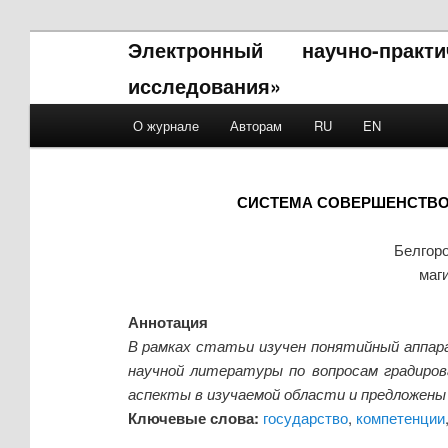
Электронный научно-прак
исследования»
Main menu
О журнале
Авторам
RU
EN
Skip to primary content
Skip to secondary content
СИСТЕМА СОВЕРШЕНСТВО
Белгор
маг
Аннотация
В рамках статьи изучен понятийный аппар
научной литературы по вопросам градиро
аспекты в изучаемой области и предложены 
Ключевые слова:
государство
,
компетенции