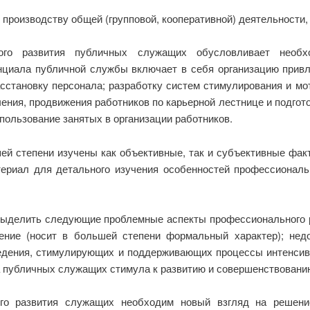
 производству общей (групповой, кооперативной) деятельности, 
ого развития публичных служащих обусловливает необх
циала публичной службы включает в себя организацию привле
сстановку персонала; разработку систем стимулирования и мо
ения, продвижения работников по карьерной лестнице и подго
ользование занятых в организации работников.
шей степени изучены как объективные, так и субъективные фа
ериал для детального изучения особенностей профессионал
выделить следующие проблемные аспекты профессионального 
ение (носит в большей степени формальный характер); недо
ведения, стимулирующих и поддерживающих процессы интенсив
а публичных служащих стимула к развитию и совершенствовани
го развития служащих необходим новый взгляд на решение