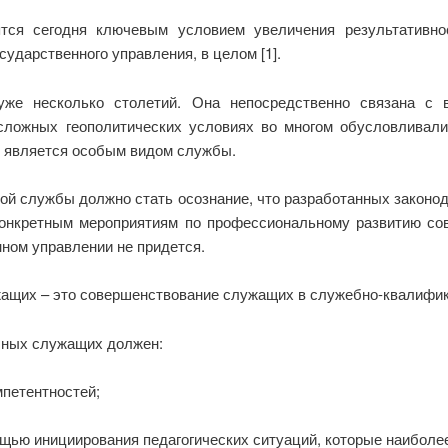
ятся сегодня ключевым условием увеличения результативно
сударственного управления, в целом [1].
же несколько столетий. Она непосредственно связана с во
 сложных геополитических условиях во многом обусловливал
у является особым видом службы.
ой службы должно стать осознание, что разработанных законо
конкретным мероприятиям по профессиональному развитию с
ном управлении не придется.
ащих – это совершенствование служащих в служебно-квалифик
чных служащих должен:
мпетентностей;
щью инициирования педагогических ситуаций, которые наиболее 