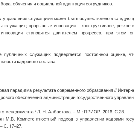
тбора, обучения и социальной адаптации сотрудников.
му управления служащими может быть осуществлено в следующ
ы служащих; прорывные инновации – конструктивное, резкое
инновации становятся двигателем прогресса, при этом о
е публичных служащих подвергается постоянной оценке, ч
ьности кадрового состава.
вая парадигма результата современного образования // Интерне
рового обеспечения администрации государственного управлен
о менеджмента / Л. Н. Албастова. – М.: ПРИОР, 2016. С.28.
ян М.В. Компетентностный подход в управлении кадрами госу
– С. 17–27.