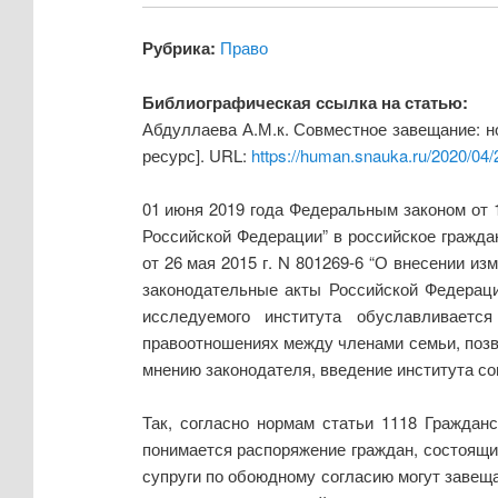
Рубрика:
Право
Библиографическая ссылка на статью:
Абдуллаева А.М.к. Совместное завещание: н
ресурс]. URL:
https://human.snauka.ru/2020/04
01 июня 2019 года Федеральным законом от 1
Российской Федерации” в российское гражда
от 26 мая 2015 г. N 801269-6 “О внесении и
законодательные акты Российской Федераци
исследуемого института обуславливаетс
правоотношениях между членами семьи, позво
мнению законодателя, введение института с
Так, согласно нормам статьи 1118 Граждан
понимается распоряжение граждан, состоящих
супруги по обоюдному согласию могут завещ