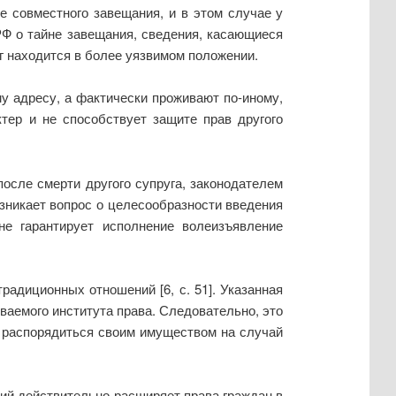
е совместного завещания, и в этом случае у
РФ о тайне завещания, сведения, касающиеся
г находится в более уязвимом положении.
му адресу, а фактически проживают по-иному,
тер и не способствует защите прав другого
после смерти другого супруга, законодателем
зникает вопрос о целесообразности введения
не гарантирует исполнение волеизъявление
адиционных отношений [6, с. 51]. Указанная
ваемого института права. Следовательно, это
 распорядиться своим имуществом на случай
ий действительно расширяет права граждан в