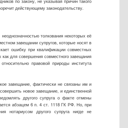
дников по закону, не указывая причин такого
воречит действующему законодательству.
с неоднозначностью толкования некоторых её
местном завещании супругов, которые носят в
пускает ошибку при квалификации совместных
ак как для совершения совместного завещания
с относительно правовой природы института
акое завещание, фактически не связаны им и
 совершить новое завещание, и единственной
уведомлять другого супруга о факте отмены
ется абзацем 6 п. 4 ст. 1118 ГК РФ. Но, при
ния нотариусом другого супруга нигде не