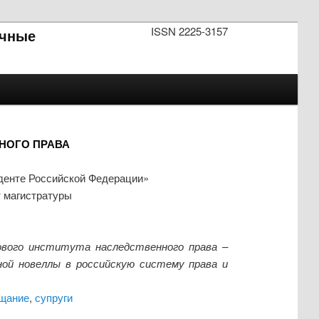
ISSN 2225-3157
чные
НОГО ПРАВА
денте Российской Федерации»
т магистратуры
ового института наследственного права –
ной новеллы в российскую систему права и
ещание
,
супруги