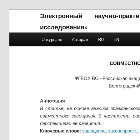
Электронный научно-прак
исследования»
Main menu
О журнале
Авторам
RU
EN
Skip to primary content
Skip to secondary content
СОВМЕСТНО
ФГБОУ ВО «Российская акаде
Волгоградский
Аннотация
В статье, на основе анализа гражданско
совместного завещания. В частности, рас
перспективах её развития.
Ключевые слова:
завещание
,
законопроект
,