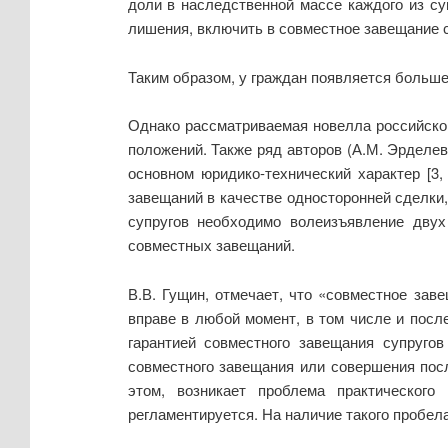
доли в наследственной массе каждого из суп
лишения, включить в совместное завещание 
Таким образом, у граждан появляется больш
Однако рассматриваемая новелла российског
положений. Также ряд авторов (А.М. Эрделев
основном юридико-технический характер [3,
завещаний в качестве односторонней сделки,
супругов необходимо волеизъявление двух 
совместных завещаний.
В.В. Гущин, отмечает, что «совместное зав
вправе в любой момент, в том числе и посл
гарантией совместного завещания супругов
совместного завещания или совершения после
этом, возникает проблема практического
регламентируется. На наличие такого пробела 