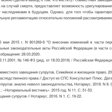
 на случай смерти, предоставляет возможность урегулирован
 наследниками в будущем. Однако, для того чтобы гарантиро
льную регламентацию относительно положений рассматриваемог
6 мая 2015 г. N 801269-6 "О внесении изменений в части пе
льные законодательные акты Российской Федерации (в части со
обращения: 28.03.2020.
26.11.2001. № 146-ФЗ (ред. от 18.03.2019) / Российская Федерац
вместного завещания супругов, Семейное и жилищное право. 2019.
аследственного права // Доступ из СПС Консультант Плюс. Дата
ругов: анализ новелл законодательства, Нотариус. 2018. N 8. С.
: «Нотариальный вестникъ». 2015 год. N 11. С. 51-53.
ния супругов // Нотариус. 2016. N 1. С. 19-22.