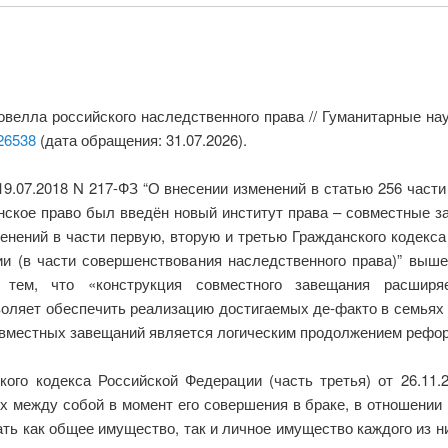
овелла российского наследственного права // Гуманитарные на
/26538
(дата обращения: 31.07.2026).
9.07.2018 N 217-ФЗ “О внесении изменений в статью 256 части
нское право был введён новый институт права – совместные за
зменений в части первую, вторую и третью Гражданского кодекс
и (в части совершенствования наследственного права)” выше
я тем, что «конструкция совместного завещания расширя
ляет обеспечить реализацию достигаемых де-факто в семьях до
овместных завещаний является логическим продолжением рефор
ского кодекса Российской Федерации (часть третья) от 26.11
 между собой в момент его совершения в браке, в отношении 
ать как общее имущество, так и личное имущество каждого из