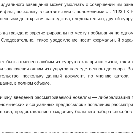
видуального завещания может умолчать о совершении им ране
й факт, поскольку в соответствии с положениями ст. 1123 ГК 
шенными до открытия наследства, следовательно, другой супру
когда граждане зарегистрированы по месту пребывания по одно
 Следовательно, такое уведомление носит формальный харак
т быть отменено любым из супругов как при их жизни, так и 
и заключении одним из супругов наследственного договора. Во
ательство, поскольку данный документ, по мнению автора, 
щание, в полном объеме.
причину введения рассматриваемой новеллы — либерализация тр
кономических и социальных предпосылок к появлению рассматри
 права, предоставление гражданину большего набора способов
 можно сделать вывод о том, что институт совместных завещан