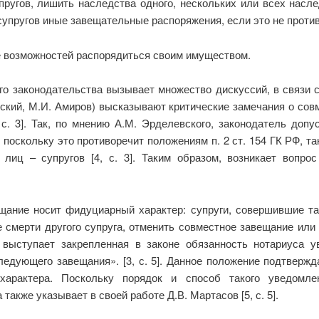
ругов, лишить наследства одного, нескольких или всех насле
супругов иные завещательные распоряжения, если это не проти
е возможностей распорядиться своим имуществом.
о законодательства вызывает множество дискуссий, в связи 
ский, М.И. Амиров) высказывают критические замечания о сов
 с. 3]. Так, по мнению А.М. Эрделевского, законодатель до
 поскольку это противоречит положениям п. 2 ст. 154 ГК РФ, т
лиц – супругов [4, с. 3]. Таким образом, возникает вопро
ещание носит фидуциарный характер: супруги, совершившие т
е смерти другого супруга, отменить совместное завещание или
 выступает закрепленная в законе обязанность нотариуса 
дующего завещания». [3, с. 5]. Данное положение подтвержда
 характера. Поскольку порядок и способ такого уведомле
также указывает в своей работе Д.В. Мартасов [5, с. 5].