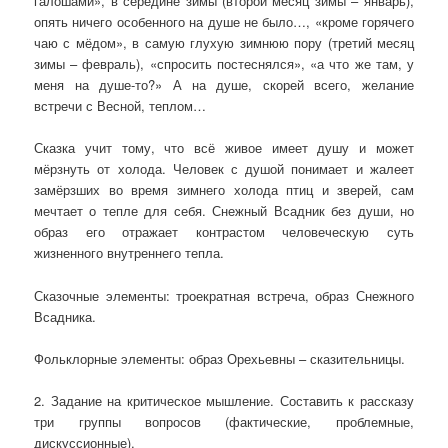
галошами», в середине зимы (второй месяц зимы – январь),
опять ничего особенного на душе не было…, «кроме горячего
чаю с мёдом», в самую глухую зимнюю пору (третий месяц
зимы – февраль), «спросить постеснялся», «а что же там, у
меня на душе-то?» А на душе, скорей всего, желание
встречи с Весной, теплом…
Сказка учит тому, что всё живое имеет душу и может
мёрзнуть от холода. Человек с душой понимает и жалеет
замёрзших во время зимнего холода птиц и зверей, сам
мечтает о тепле для себя. Снежный Всадник без души, но
образ его отражает контрастом человеческую суть
жизненного внутреннего тепла.
Сказочные элементы: троекратная встреча, образ Снежного
Всадника.
Фольклорные элементы: образ Орехьевны – сказительницы.
2. Задание на критическое мышление. Составить к рассказу
три группы вопросов (фактические, проблемные,
дискуссионные).