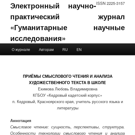
Электронный научно-
ISSN 2225-3157
практический журнал
«Гуманитарные научные
исследования»
Main menu
О журнале
Авторам
RU
EN
Skip to primary content
Skip to secondary content
ПРИЁМЫ СМЫСЛОВОГО ЧТЕНИЯ И АНАЛИЗА
ХУДОЖЕСТВЕННОГО ТЕКСТА В ШКОЛЕ
Екимова Любовь Владимировна
КГБОУ «Кедровый кадетский корпус»
п. Кедровый, Красноярского края, учитель русского языка и
литературы
Аннотация
Смысловое чтение: сущность, перспективы, структура.
Особенности технологии смыслового чтения и анализа