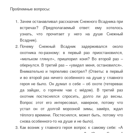
Проблемные вопросы:
Зачем останавливал рассказчик Снежного Всадника при
встречах? (Предполагаемый ответ: ему хотелось
узнать, что прочитает у него на душе Снежный
Всадник).
Почему Снежный Всадник задерживался около
охотника по-разному: в первый раз приостановился,
«мельком глянул», пришпорил коня? Во второй раз –
обернулся. В третий раз – «увидел меня, остановился».
Внимательно и терпеливо смотрел? (Ответы: в первый
и во второй раз ничего особенного на душе у главного
героя не было. Он думал о себе – об охоте (тетеревах
да зайцах, о горячем чае с мёдом). В третий раз
охотник постеснялся спросить, долго ли до весны.
Вопрос этот его интересовал, наверное, потому что
устал он от долгой морозной зимы, замёрз, ждал
тёплого времени. Постеснялся, может быть, потому что
снова особенного-то на душе и не было).
Как возник у главного героя вопрос к самому себе: «А