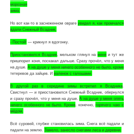
морозная
зима.
Но вот как-то в заснеженном овраге
увидел я, как промчался
вдали Снежный Всадник.
- Постой!
— крикнул я вдогонку.
Приостановился Всадник
, мельком глянул на
меня
и тут же
пришпорил коня, поскакал дальше. Сразу прочёл, что у меня
на душе.
А на душе у меня ничего особенного не было, кроме
тетеревов да зайцев. И
валенок с галошами.
В другой раз в середине зимы встретил я Всадника
.
Свистнул — и приостановился Снежный Всадник, обернулся
и сразу прочёл, что у меня на душе.
А на душе у меня опять
ничего особенного не было. Кроме
, конечно,
горячего чаю с
мёдом.
Всё суровей, глубже становилась зима. Снега всё падали и
падали на землю.
Замело, занесло снегами леса и деревни.