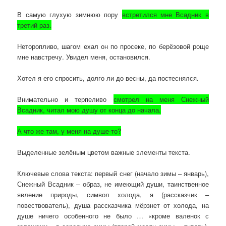
В самую глухую зимнюю пору
встретился мне Всадник в
третий раз.
Неторопливо, шагом ехал он по просеке, по берёзовой роще
мне навстречу. Увидел меня, остановился.
Хотел я его спросить, долго ли до весны, да постеснялся.
Внимательно и терпеливо
смотрел на меня Снежный
Всадник, читал мою душу от конца до начала.
А что же там, у меня на душе-то?
Выделенные зелёным цветом важные элементы текста.
Ключевые слова текста: первый снег (начало зимы – январь),
Снежный Всадник – образ, не имеющий души, таинственное
явление природы, символ холода, я (рассказчик –
повествователь), душа рассказчика мёрзнет от холода, на
душе ничего особенного не было … «кроме валенок с