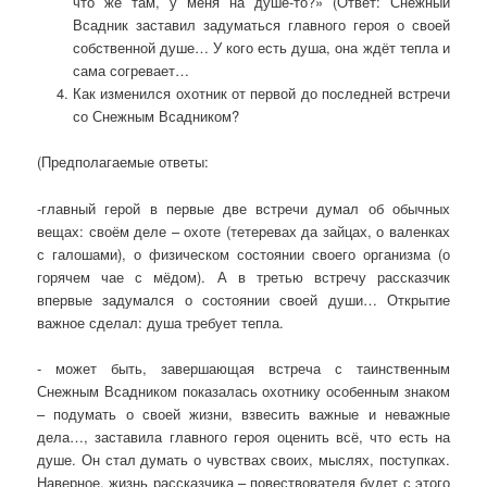
что же там, у меня на душе-то?» (Ответ: Снежный
Всадник заставил задуматься главного героя о своей
собственной душе… У кого есть душа, она ждёт тепла и
сама согревает…
Как изменился охотник от первой до последней встречи
со Снежным Всадником?
(Предполагаемые ответы:
-главный герой в первые две встречи думал об обычных
вещах: своём деле – охоте (тетеревах да зайцах, о валенках
с галошами), о физическом состоянии своего организма (о
горячем чае с мёдом). А в третью встречу рассказчик
впервые задумался о состоянии своей души… Открытие
важное сделал: душа требует тепла.
- может быть, завершающая встреча с таинственным
Снежным Всадником показалась охотнику особенным знаком
– подумать о своей жизни, взвесить важные и неважные
дела…, заставила главного героя оценить всё, что есть на
душе. Он стал думать о чувствах своих, мыслях, поступках.
Наверное, жизнь рассказчика – повествователя будет с этого