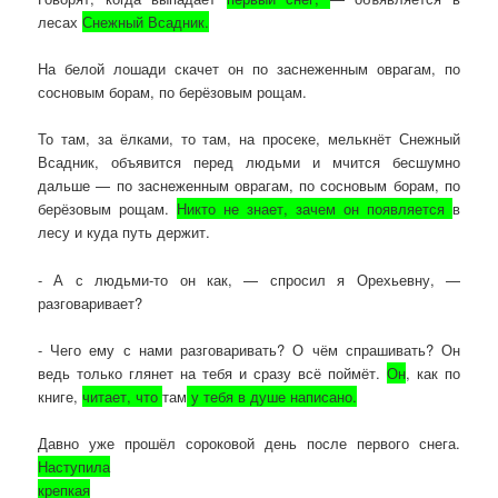
лесах
Снежный Всадник.
На белой лошади скачет он по заснеженным оврагам, по
сосновым борам, по берёзовым рощам.
То там, за ёлками, то там, на просеке, мелькнёт Снежный
Всадник, объявится перед людьми и мчится бесшумно
дальше — по заснеженным оврагам, по сосновым борам, по
берёзовым рощам.
Никто не знает, зачем он появляется
в
лесу и куда путь держит.
- А с людьми-то он как, — спросил я Орехьевну, —
разговаривает?
- Чего ему с нами разговаривать? О чём спрашивать? Он
ведь только глянет на тебя и сразу всё поймёт.
Он
, как по
книге,
читает, что
там
у тебя в душе написано.
Давно уже прошёл сороковой день после первого снега.
Наступила
крепкая