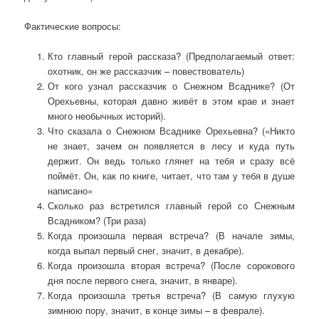
Фактические вопросы:
Кто главный герой рассказа? (Предполагаемый ответ:
охотник, он же рассказчик – повествователь)
От кого узнал рассказчик о Снежном Всаднике? (От
Орехьевны, которая давно живёт в этом крае и знает
много необычных историй).
Что сказала о Снежном Всаднике Орехьевна? («Никто
не знает, зачем он появляется в лесу и куда путь
держит. Он ведь только глянет на тебя и сразу всё
поймёт. Он, как по книге, читает, что там у тебя в душе
написано»
Сколько раз встретился главный герой со Снежным
Всадником? (Три раза)
Когда произошла первая встреча? (В начале зимы,
когда выпал первый снег, значит, в декабре).
Когда произошла вторая встреча? (После сорокового
дня после первого снега, значит, в январе).
Когда произошла третья встреча? (В самую глухую
зимнюю пору, значит, в конце зимы – в феврале).