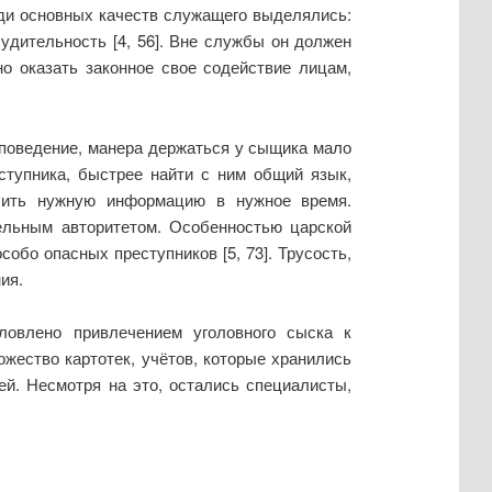
ди основных качеств служащего выделялись:
судительность [4, 56]. Вне службы он должен
о оказать законное свое содействие лицам,
 поведение, манера держаться у сыщика мало
ступника, быстрее найти с ним общий язык,
учить нужную информацию в нужное время.
тельным авторитетом. Особенностью царской
обо опасных преступников [5, 73]. Трусость,
ия.
овлено привлечением уголовного сыска к
жество картотек, учётов, которые хранились
й. Несмотря на это, остались специалисты,