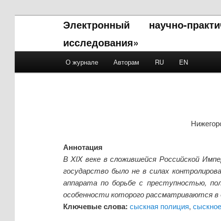
Электронный научно-прак
исследования»
Main menu
О журнале
Авторам
RU
EN
Skip to primary content
Skip to secondary content
Нижегор
Аннотация
В XIX веке в сложившейся Российской Имп
государство было не в силах контролирова
аппарата по борьбе с преступностью, пол
особенности которого рассматриваются в 
Ключевые слова:
сыскная полиция
,
сыскное