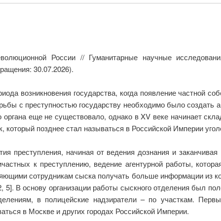
еволюционной России // Гуманитарные научные исследовани
ращения: 30.07.2026).
риода возникновения государства, когда появление частной с
орьбы с преступностью государству необходимо было создать а
го органа еще не существовало, однако в XV веке начинает ск
к, который позднее стал называться в Российской Империи уго
ия преступления, начиная от ведения дознания и заканчивая
ричастных к преступлению, ведение агентурной работы, котор
ляющими сотрудникам сыска получать больше информации из к
2, 5]. В основу организации работы сыскного отделения был по
елениям, в полицейские надзиратели – по участкам. Перв
аться в Москве и других городах Российской Империи.