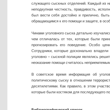
служащего сыскных отделений. Каждый из н
неподкупная честность, правдивость, исполн
был вести себя достойно и прилично, быть
обращающимся к его помощи и защите, в осо
Чинами уголовного сыска детально изучалис
чем отличалась от тех, которые были прин
прогнозировать его поведение. Особо це
Сотрудники, которые досконально владели 
уголовно – сыскной полиции являлись решите
неоказание помощи считалось неприемлемым 
В советское время информация об уголо
политическому сыску в отношении террорист
десятилетиями. Как правило, в этом участ
которые были костяком для последующего пок
Библиографический список