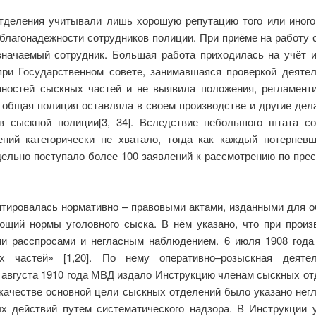
деления учитывали лишь хорошую репутацию того или иного ч
благонадежности сотрудников полиции. При приёме на работу 
азначаемый сотрудник. Большая работа приходилась на учёт и
при Государственном совете, занимавшаяся проверкой деяте
анностей сыскных частей и не выявила положения, регламен
 общая полиция оставляла в своем производстве и другие дел
в сыскной полиции[3, 34]. Вследствие небольшого штата с
ений категорически не хватало, тогда как каждый потерпе
ельно поступало более 100 заявлений к рассмотрению по пре
тировалась нормативно – правовыми актами, изданными для о
ующий нормы уголовного сыска. В нём указано, что при прои
ми расспросами и негласным наблюдением. 6 июля 1908 года
 частей» [1,20]. По нему оперативно–розыскная деяте
0 августа 1910 года МВД издало Инструкцию членам сыскных от
качестве основной цели сыскных отделений было указано нег
х действий путем систематического надзора. В Инструкции 