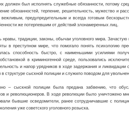
их должен был исполнять служебные обязанности, потому сре
ение обязанностей, терпение, решительность, мужество и рас
 вежливым, предупредительным и всегда готовым бескорыстн
бенности же потерпевшим от действий злонамеренных лиц.
ь нравы, традиции, законы, обычаи уголовного мира. Зачастую
яты в преступном мире, что помогало понять психологию пре
нилась способность быстро, с наименьшими усилиями пол
обстановкой в криминогенной среде, пользовались исключи
льность и напор урядников в ходе задержания и ликвидации ос
в структуре сыскной полиции и служило поводом для увольнен
вно – сыскной полиции была предана забвению, что обусл
ов и революционеров. В ходе революции было уничтожено мно
вовали бывшие осведомители, ранее сотрудничавшие с полицие
оления уже советского уголовного розыска.