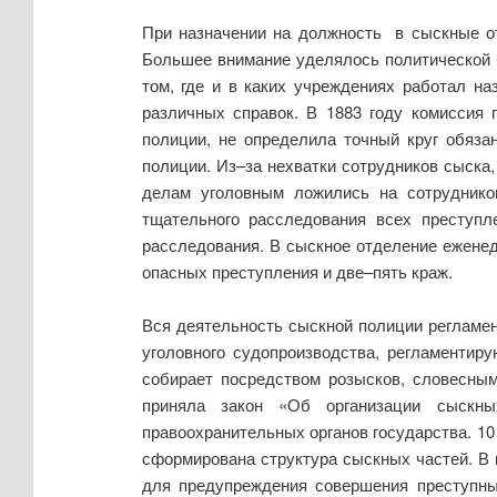
При назначении на должность в сыскные от
Большее внимание уделялось политической 
том, где и в каких учреждениях работал н
различных справок. В 1883 году комиссия 
полиции, не определила точный круг обяз
полиции. Из–за нехватки сотрудников сыска,
делам уголовным ложились на сотруднико
тщательного расследования всех преступл
расследования. В сыскное отделение еженед
опасных преступления и две–пять краж.
Вся деятельность сыскной полиции регламен
уголовного судопроизводства, регламентир
собирает посредством розысков, словесны
приняла закон «Об организации сыскных
правоохранительных органов государства. 1
сформирована структура сыскных частей. В 
для предупреждения совершения преступны