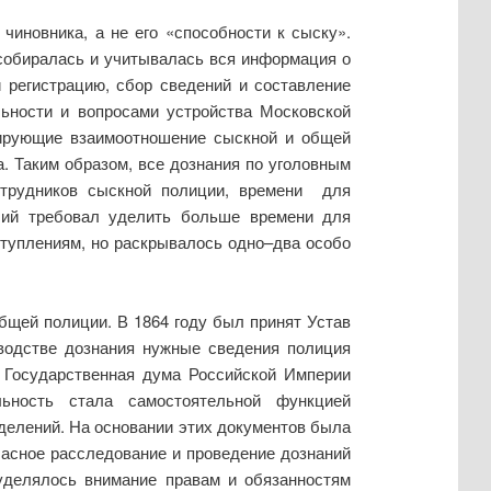
иновника, а не его «способности к сыску».
собиралась и учитывалась вся информация о
 регистрацию, сбор сведений и составление
льности и вопросами устройства Московской
тирующие взаимоотношение сыскной и общей
а. Таким образом, все дознания по уголовным
отрудников сыскной полиции, времени для
вший требовал уделить больше времени для
ступлениям, но раскрывалось одно–два особо
бщей полиции. В 1864 году был принят Устав
зводстве дознания нужные сведения полиция
 Государственная дума Российской Империи
льность стала самостоятельной функцией
делений. На основании этих документов была
ласное расследование и проведение дознаний
уделялось внимание правам и обязанностям