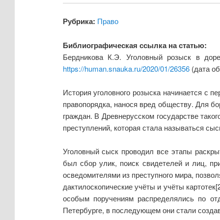
Рубрика:
Право
Библиографическая ссылка на статью:
Бердникова К.Э. Уголовный розыск в дор
https://human.snauka.ru/2020/01/26356
(дата об
История уголовного розыска начинается с пе
правопорядка, нанося вред обществу. Для б
граждан. В Древнерусском государстве тако
преступлений, которая стала называться сыс
Уголовный сыск проводил все этапы раскрыт
был сбор улик, поиск свидетелей и лиц, п
осведомителями из преступного мира, позво
дактилоскопические учёты и учёты картотек[
особым поручениям распределялись по отд
Петербурге, в последующем они стали создав