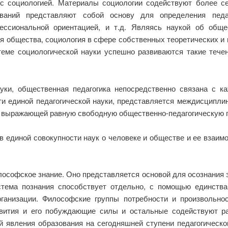
 с социологией. Материалы социологии содействуют более с
ований представляют собой основу для определения педа
ессиональной ориентацией, и т.д. Являясь наукой об обще
ия общества, социология в сфере собственных теоретических 
еме социологической науки успешно развиваются такие течен
уки, общественная педагогика непосредственно связана с 
ти единой педагогической науки, представляется междисципли
, выражающей равную свободную общественно-педагогическую п
в единой совокупности наук о человеке и обществе и ее взаим
лософское знание. Оно представляется основой для осознания
истема познания способствует отдельно, с помощью единства
анизации. Философские группы потребности и произвольност
вития и его побуждающие силы и остальные содействуют ра
явления образования на сегодняшней ступени педагогическог