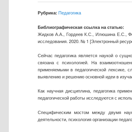
Рубрика:
Педагогика
Библиографическая ссылка на статью:
Жидков А.А., Гордеев К.С., Илюшина Е.С., Ф
исследования. 2020. № 1 [Электронный ресур
Сейчас педагогика является наукой о сущно
связана с психологией. На взаимоотноше
применяемыми в педагогической лексике, с
выявлению и решению основной идеи в изуча
Как научная дисциплина, педагогика примен
педагогической работы исследуются с использ
Специфическим мостом между двумя наука
деятельности, психология организации педаг