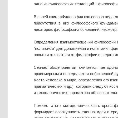
одно из философских тенденций – философия
В своей книге «Философия как основа педаго
присутствия в них философского фундамент
некоторых философских оснований, несмотря 
Определения взаимоотношений философии и 
“полигоном” для дополнения и испытания фил
попытки отказаться от философии в педагогик
Сейчас общепринятой считается методоло
правомерным и определяется собственной с
места человека в мире, определения его вз
прагматических и др.), которым следуют исс
и технологических параметров образовательн
Помимо этого, методологическая сторона фи
формирует совокупность единых идей и сред
научного познания, исследуемого философи