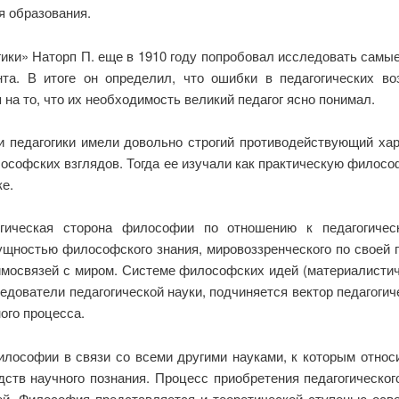
 образования.
гики» Наторп П. еще в 1910 году попробовал исследовать самы
а. В итоге он определил, что ошибки в педагогических во
на то, что их необходимость великий педагог ясно понимал.
педагогики имели довольно строгий противодействующий хара
ософских взглядов. Тогда ее изучали как практическую филос
е.
гическая сторона философии по отношению к педагогическ
ущностью философского знания, мировоззренческого по своей 
аимосвязей с миром. Системе философских идей (материалистич
ледователи педагогической науки, подчиняется вектор педагоги
ого процесса.
лософии в связи со всеми другими науками, к которым относит
ств научного познания. Процесс приобретения педагогическог
ей. Философия представляется и теоретической ступенью осво