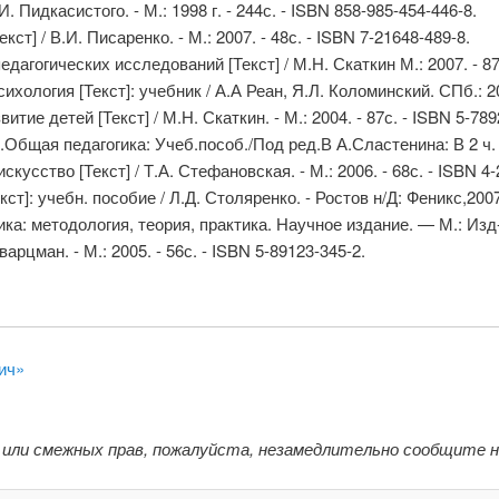
И. Пидкасистого. - М.: 1998 г. - 244с. - ISBN 858-985-454-446-8.
ст] / В.И. Писаренко. - М.: 2007. - 48с. - ISBN 7-21648-489-8.
дагогических исследований [Текст] / М.Н. Скаткин М.: 2007. - 87
хология [Текст]: учебник / А.А Реан, Я.Л. Коломинский. СПб.: 20
тие детей [Текст] / М.Н. Скаткин. - М.: 2004. - 87с. - ISBN 5-789
.Общая педагогика: Учеб.пособ./Под ред.В А.Сластенина: В 2 ч. 
кусство [Текст] / Т.А. Стефановская. - М.: 2006. - 68с. - ISBN 4
т]: учебн. пособие / Л.Д. Столяренко. - Ростов н/Д: Феникс,2007.
ика: методология, теория, практика. Научное издание. — М.: Изд
арцман. - М.: 2005. - 56с. - ISBN 5-89123-345-2.
ич»
 или смежных прав, пожалуйста, незамедлительно сообщите 