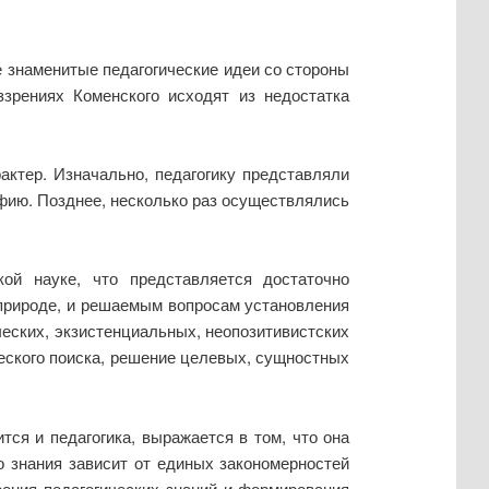
е знаменитые педагогические идеи со стороны
ззрениях Коменского исходят из недостатка
ктер. Изначально, педагогику представляли
офию. Позднее, несколько раз осуществлялись
ой науке, что представляется достаточно
природе, и решаемым вопросам установления
еских, экзистенциальных, неопозитивистских
ческого поиска, решение целевых, сущностных
ся и педагогика, выражается в том, что она
о знания зависит от единых закономерностей
ения педагогических знаний и формирования