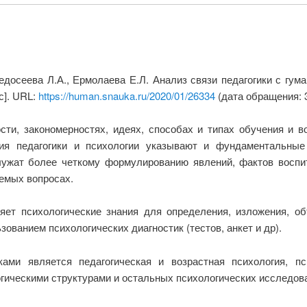
едосеева Л.А., Ермолаева Е.Л. Анализ связи педагогики с гу
с]. URL:
https://human.snauka.ru/2020/01/26334
(дата обращения: 3
сти, закономерностях, идеях, способах и типах обучения и в
ния педагогики и психологии указывают и фундаментальные
лужат более четкому формулированию явлений, фактов воспит
емых вопросах.
яет психологические знания для определения, изложения, объ
ованием психологических диагностик (тестов, анкет и др).
ми является педагогическая и возрастная психология, пси
огическими структурами и остальных психологических исследов