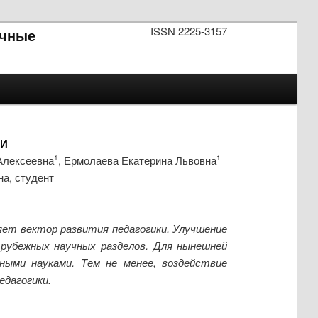
ISSN 2225-3157
чные
МИ
Алексеевна
, Ермолаева Екатерина Львовна
1
1
на, студент
яет вектор развития педагогики. Улучшение
 рубежных научных разделов. Для нынешней
ными науками. Тем не менее, воздействие
едагогики.