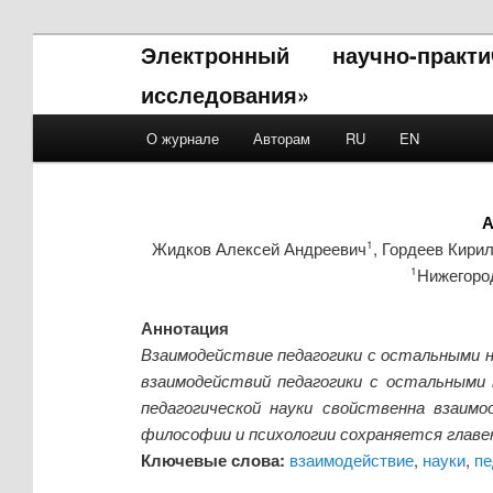
Электронный научно-прак
исследования»
Main menu
О журнале
Авторам
RU
EN
Skip to primary content
Skip to secondary content
А
Жидков Алексей Андреевич
, Гордеев Кири
1
Нижегород
1
Аннотация
Взаимодействие педагогики с остальными н
взаимодействий педагогики с остальными 
педагогической науки свойственна взаим
философии и психологии сохраняется главе
Ключевые слова:
взаимодействие
,
науки
,
пе