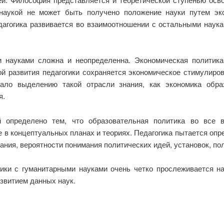
й наукой не может быть получено положение науки путем эк
дагогика развивается во взаимоотношении с остальными наук
и науками сложна и неопределенна. Экономическая полити
ой развития педагогики сохраняется экономическое стимулиро
вало выделению такой отрасли знания, как экономика обра
я.
ей определено тем, что образовательная политика во все 
е в концептуальных планах и теориях. Педагогика пытается о
ания, вероятности понимания политических идей, установок, по
огики с гуманитарными науками очень четко прослеживается н
звитием данных наук.