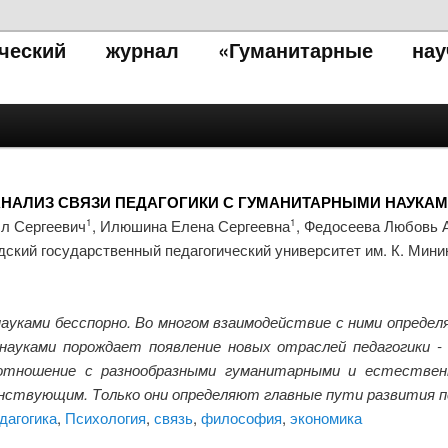
тический журнал «Гуманитарные нау
НАЛИЗ СВЯЗИ ПЕДАГОГИКИ С ГУМАНИТАРНЫМИ НАУКА
лл Сергеевич
, Илюшина Елена Сергеевна
, Федосеева Любовь 
1
1
ский государственный педагогический университет им. К. Мини
ауками бесспорно. Во многом взаимодействие с ними определ
науками порождает появление новых отраслей педагогики -
оотношение с разнообразными гуманитарными и естествен
нствующим. Только они определяют главные пути развития п
дагогика
,
Психология
,
связь
,
философия
,
экономика