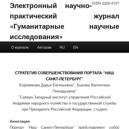
Электронный научно-
ISSN 2225-3157
практический журнал
«Гуманитарные научные
исследования»
Main menu
О журнале
Авторам
RU
EN
Skip to primary content
Skip to secondary content
СТРАТЕГИЯ СОВЕРШЕНСТВОВАНИЯ ПОРТАЛА “НАШ
САНКТ-ПЕТЕРБУРГ”
1
Боровикова Дарья Евгеньевна
, Быкова Валентина
1
Геннадьевна
1
Северо-Западный институт управления Российской
Академии народного хозяйства и государственной службы
при Президенте Российской Федерации, студент
Аннотация
Портал “Наш Санкт-Петербург” представляет собой