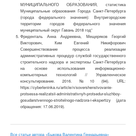
МУНИЦИПАЛЬНОГО ОБРАЗОВАНИЯ, статистика
Муниципальные образования Города Санкт-Петербурга
(города федерального значения): Внутригородские
территории городов федерального значения
муниципальный округ Гавань 2018 год”
Фриденталь Анна Андреевна, Мещеряков Георгий
Викторович, Ким Евгений Никифорович
Совершенствование процесса реализации
административных процедур службой государственного
строительного надзора и экспертизы Санкт-Петербурга
на основе использования информационно-
компьютерных технологий // Управленческое
консультирование. 2016. №10 (94). URL:
https://cyberleninka.ru/article/n/sovershenstvovanie-
protsessa-realizatsii-administrativnyh-protsedur-sluzhboy-
gosudarstvennogo-stroitelnogo-nadzora-i-ekspertizy (дата
обращения: 17.06.2019).
Все статьи автора «Быкова Валентина Геннадьевна»