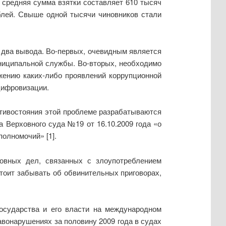
о средняя сумма взятки составляет 610 тысяч
блей. Свыше одной тысячи чиновников стали
 два вывода. Во-первых, очевидным является
униципальной службы. Во-вторых, необходимо
жению каких-либо проявлений коррупционной
цифровизации.
тивостояния этой проблеме разрабатываются
 Верховного суда №19 от 16.10.2009 года «о
олномочий» [1].
ловных дел, связанных с злоупотреблением
тоит забывать об обвинительных приговорах,
государства и его власти на международном
авонарушениях за половину 2009 года в судах