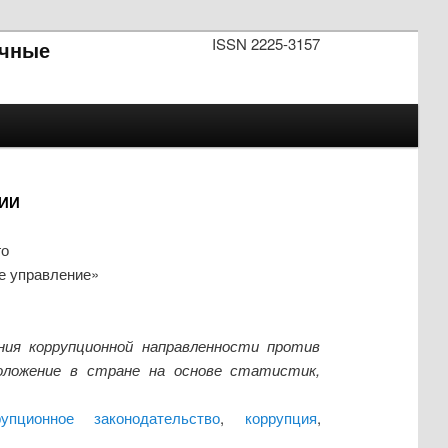
ISSN 2225-3157
чные
ИИ
го
ое управление»
ия коррупционной направленности против
оложение в стране на основе статистик,
рупционное законодательство
,
коррупция
,