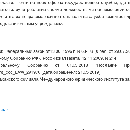
власти. Почти во всех сферах государственной службы, где
ется злоупотребление своими должностными полномочиями с
зультате их неправомерной деятельности на службе возникает 
редставительным учреждениям.
едеральный закон от13.06. 1996 г. N 63-ФЗ (в ред. от 29.07.2017 
му Собранию РФ // Российская газета. 12.11.2009. N 214.
ральному Собранию от 01.03.2018 "Послание Пре
cons_doc_LAW_291976 (дата обращения: 21.05.2019)
ого филиала Международного юридического института за 20
вна»