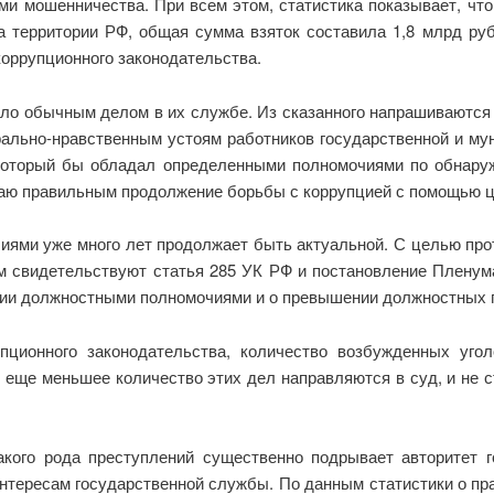
ми мошенничества. При всем этом, статистика показывает, чт
 территории РФ, общая сумма взяток составила 1,8 млрд ру
оррупционного законодательства.
ло обычным делом в их службе. Из сказанного напрашиваются
рально-нравственным устоям работников государственной и м
, который бы обладал определенными полномочиями по обнару
итаю правильным продолжение борьбы с коррупцией с помощью 
иями уже много лет продолжает быть актуальной. С целью про
 свидетельствуют статья 285 УК РФ и постановление Пленума
нии должностными полномочиями и о превышении должностных п
пционного законодательства, количество возбужденных уго
 еще меньшее количество этих дел направляются в суд, и не с
кого рода преступлений существенно подрывает авторитет 
интересам государственной службы. По данным статистики о пр