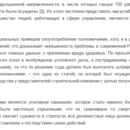
рупционной направленности, в числе которых свыше 700 ра
ти были осуждены [2]. Из этого несложно представить масштаб
ьшинство людей, работающих в сфере управления, являютс
 реальных примеров злоупотребления полномочиями, хоть и в 
лений, что доказывает нерешенность проблемы в современной Р
кол ложные данные о причинении вреда здоровью. По прось
сен отказ в возбуждении уголовного дела, а пострадавшему 
вшему, за что по решению суда должен был выплатить штраф 
олномочиями – это одна из статей, по которой был осужде
дства у представителей строительной компании с целью полу
и является уголовное наказание, которое стало намного бо
 были настолько серьезными, что их сравнивали со смерт
е хватает суровости и строгости, все должностные лица должн
ставление о последствиях своих действий.