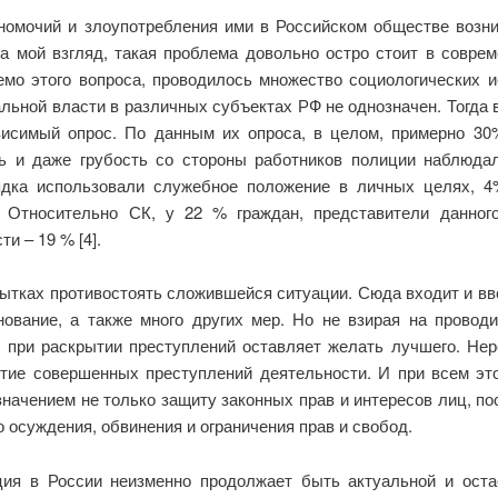
номочий и злоупотребления ими в Российском обществе возни
а мой взгляд, такая проблема довольно остро стоит в соврем
мо этого вопроса, проводилось множество социологических и
льной власти в различных субъектах РФ не однозначен. Тогда
висимый опрос. По данным их опроса, в целом, примерно 30
ть и даже грубость со стороны работников полиции наблюд
рядка использовали служебное положение в личных целях, 
. Относительно СК, у 22 % граждан, представители данног
и – 19 % [4].
ытках противостоять сложившейся ситуации. Сюда входит и вв
нование, а также много других мер. Но не взирая на пров
и при раскрытии преступлений оставляет желать лучшего. Нер
тие совершенных преступлений деятельности. И при всем это
начением не только защиту законных прав и интересов лиц, по
о осуждения, обвинения и ограничения прав и свобод.
ция в России неизменно продолжает быть актуальной и ост