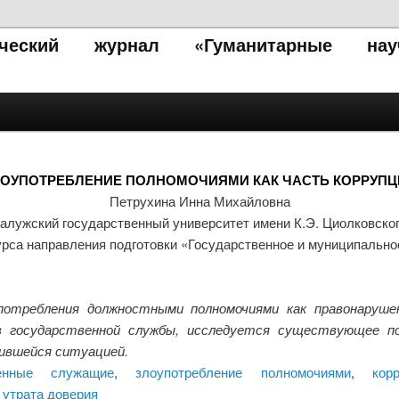
тический журнал «Гуманитарные нау
ЛОУПОТРЕБЛЕНИЕ ПОЛНОМОЧИЯМИ КАК ЧАСТЬ КОРРУПЦ
Петрухина Инна Михайловна
алужский государственный университет имени К.Э. Циолковско
урса направления подготовки «Государственное и муниципальн
отребления должностными полномочиями как правонарушен
ов государственной службы, исследуется существующее п
жившейся ситуацией.
венные служащие
,
злоупотребление полномочиями
,
кор
,
утрата доверия