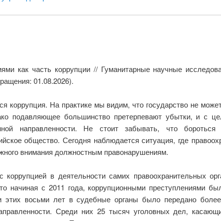
ями как часть коррупции // Гуманитарные научные исследова
ращения: 01.08.2026).
я коррупция. На практике мы видим, что государство не може
ако подавляющее большинство претерпевают убытки, и с ц
онной направленности. Не стоит забывать, что боротьс
ийское общество. Сегодня наблюдается ситуация, где правоо
жного внимания должностным правонарушениям.
с коррупцией в деятельности самих правоохранительных орг
 что начиная с 2011 года, коррупционными преступлениями бы
и этих восьми лет в судебные органы было передано более
аправленности. Среди них 25 тысяч уголовных дел, касающи