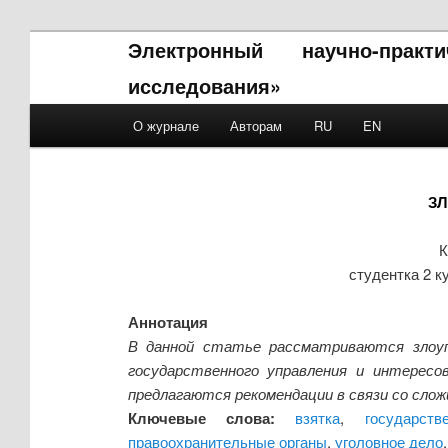
Электронный научно-прак
исследования»
Main menu
О журнале
Авторам
RU
EN
Skip to primary content
Skip to secondary content
З
К
студентка 2 к
Аннотация
В данной статье рассматриваются злоуп
государственного управления и интерес
предлагаются рекомендации в связи со сло
Ключевые слова:
взятка
,
государст
правоохранительные органы
,
уголовное дело