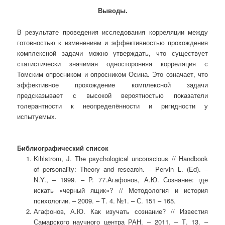
Выводы.
В результате проведения исследования корреляции между
готовностью к изменениям и эффективностью прохождения
комплексной задачи можно утверждать, что существует
статистически значимая односторонняя корреляция с
Томским опросником и опросником Осина. Это означает, что
эффективное прохождение комплексной задачи
предсказывает с высокой вероятностью показатели
толерантности к неопределённости и ригидности у
испытуемых.
Библиографический список
Kihlstrom, J. The psychological unconscious // Handbook
of personality: Theory and research. – Pervin L. (Ed). –
N.Y., – 1999. – P. 77.Агафонов, А.Ю. Сознание: где
искать «черный ящик»? // Методология и история
психологии. – 2009. – Т. 4. №1. – С. 151 – 165.
Агафонов, А.Ю. Как изучать сознание? // Известия
Самарского научного центра РАН. – 2011. – Т. 13. –