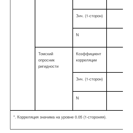
Знч. (1-сторон)
-
N
25
*
Томский
Коэффициент
,383
опросник
корреляции
ригидности
Знч. (1-сторон)
,029
N
25
*. Корреляция значима на уровне 0.05 (1-стороняя).