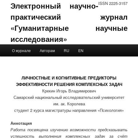
Электронный научно-
ISSN 2225-3157
практический журнал
«Гуманитарные научные
исследования»
Main menu
О журнале
Авторам
RU
EN
Skip to primary content
Skip to secondary content
ЛИЧНОСТНЫЕ И КОГНИТИВНЫЕ ПРЕДИКТОРЫ
ЭФФЕКТИВНОСТИ РЕШЕНИЯ КОМПЛЕКСНЫХ ЗАДАЧ
Крекин Игорь Владимирович
Самарский национальный исследовательский университет
им. ак. Королева
студент 2 курса магистратуры направления «Психология»
Аннотация
Работа посвящена изучению возможности предсказывать
успешность выполнения комплексных задач за счёт