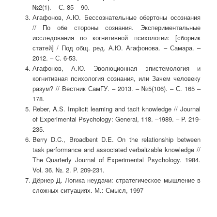
№2(1). – С. 85 – 90.
Агафонов, А.Ю. Бессознательные обертоны осознания
// По обе стороны сознания. Экспериментальные
исследования по когнитивной психологии: [сборник
статей] / Под общ. ред. А.Ю. Агафонова. – Самара. –
2012. – С. 6-53.
Агафонов, А.Ю. Эволюционная эпистемология и
когнитивная психология сознания, или Зачем человеку
разум? // Вестник СамГУ. – 2013. – №5(106). – С. 165 –
178.
Reber, A.S. Implicit learning and tacit knowledge // Journal
of Experimental Psychology: General, 118. –1989. – P. 219-
235.
Berry D.C., Broadbent D.E. On the relationship between
task performance and associated verbalizable knowledge //
The Quarterly Journal of Experimental Psychology. 1984.
Vol. 36. №. 2. P. 209-231.
Дёрнер Д. Логика неудачи: стратегическое мышление в
сложных ситуациях. М.: Смысл, 1997