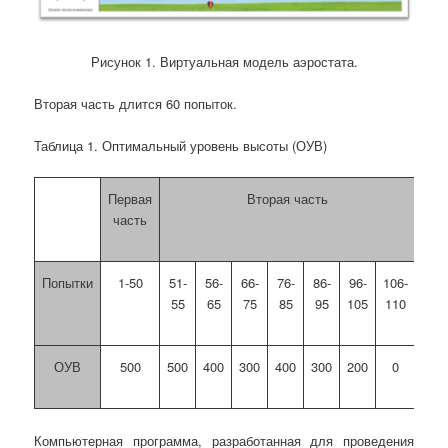
Рисунок 1. Виртуальная модель аэростата.
Вторая часть длится 60 попыток.
Таблица 1. Оптимальный уровень высоты (ОУВ)
Первая
Вторая часть
часть
Попытки
1-50
51-
56-
66-
76-
86-
96-
106-
55
65
75
85
95
105
110
ОУВ
500
500
400
300
400
300
200
0
Компьютерная программа, разработанная для проведения