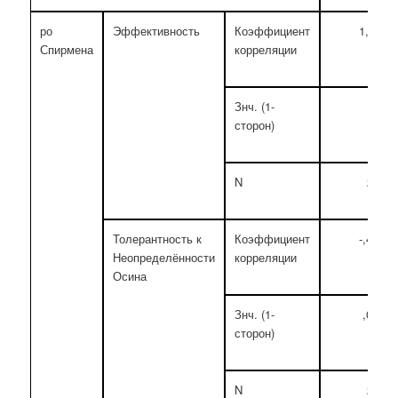
ро
Эффективность
Коэффициент
1,000
Спирмена
корреляции
Знч. (1-
-
сторон)
N
25
*
Толерантность к
Коэффициент
-,438
Неопределённости
корреляции
Осина
Знч. (1-
,014
сторон)
N
25