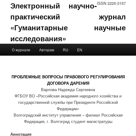
Электронный научно-
ISSN 2225-3157
практический журнал
«Гуманитарные научные
исследования»
Main menu
О журнале
Авторам
RU
EN
Skip to primary content
Skip to secondary content
ПРОБЛЕМНЫЕ ВОПРОСЫ ПРАВОВОГО РЕГУЛИРОВАНИЯ
ДОГОВОРА ДАРЕНИЯ
Варлова Надежда Сергеевна
ФГБОУ ВО «Российская академия народного хозяйства и
государственной службы при Президенте Российской
Федерации»
Волгоградский институт управления – филиал Российская
Федерация, г. Волгоград студент магистратуры
Аннотация