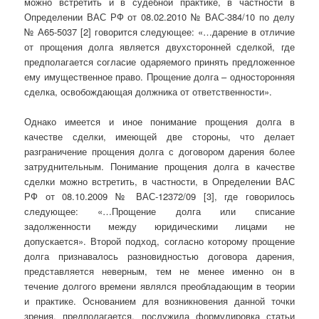
можно встретить и в судебной практике, в частности в
Определении ВАС РФ от 08.02.2010 № ВАС-384/10 по делу
№ А65-5037 [2] говорится следующее: «…дарение в отличие
от прощения долга является двухсторонней сделкой, где
предполагается согласие одаряемого принять предложенное
ему имущественное право. Прощение долга – односторонняя
сделка, освобождающая должника от ответственности».
Однако имеется и иное понимание прощения долга в
качестве сделки, имеющей две стороны, что делает
разграничение прощения долга с договором дарения более
затруднительным. Понимание прощения долга в качестве
сделки можно встретить, в частности, в Определении ВАС
РФ от 08.10.2009 № ВАС-12372/09 [3], где говорилось
следующее: «…Прощение долга или списание
задолженности между юридическими лицами не
допускается». Второй подход, согласно которому прощение
долга признавалось разновидностью договора дарения,
представляется неверным, тем не менее именно он в
течение долгого времени являлся преобладающим в теории
и практике. Основанием для возникновения данной точки
зрения, предполагается, послужила формулировка статьи