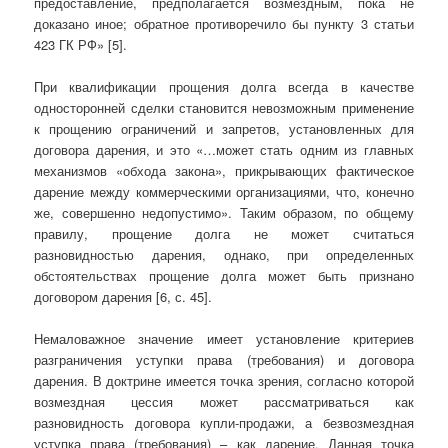
предоставление, предполагается возмездным, пока не
доказано иное; обратное противоречило бы пункту 3 статьи
423 ГК РФ» [5].
При квалификации прощения долга всегда в качестве
односторонней сделки становится невозможным применение
к прощению ограничений и запретов, установленных для
договора дарения, и это «…может стать одним из главных
механизмов «обхода закона», прикрывающих фактическое
дарение между коммерческими организациями, что, конечно
же, совершенно недопустимо». Таким образом, по общему
правилу, прощение долга не может считаться
разновидностью дарения, однако, при определенных
обстоятельствах прощение долга может быть признано
договором дарения [6, с. 45].
Немаловажное значение имеет установление критериев
разграничения уступки права (требования) и договора
дарения. В доктрине имеется точка зрения, согласно которой
возмездная цессия может рассматриваться как
разновидность договора купли-продажи, а безвозмездная
уступка права (требования) – как дарение. Данная точка