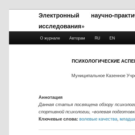
Электронный научно-прак
исследования»
Main menu
О журнале
Авторам
RU
EN
Skip to primary content
Skip to secondary content
ПСИХОЛОГИЧЕСКИЕ АСПЕ
Муниципальное Казенное Учр
Аннотация
Данная статья посвящена обзору психолог
спортивной психологии, «волевая подготовк
Ключевые слова:
волевые качества
,
младши