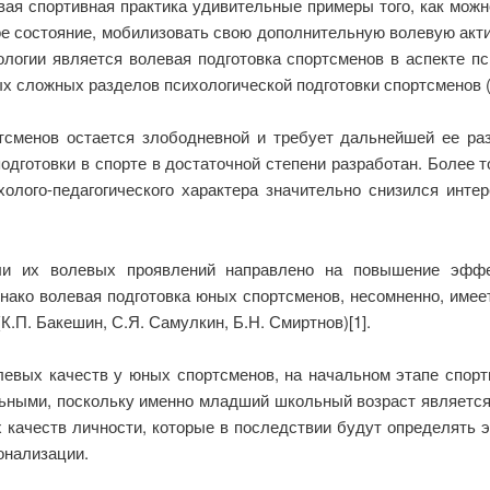
вая спортивная практика удивительные примеры того, как мож
ое состояние, мобилизовать свою дополнительную волевую акт
логии является волевая подготовка спортсменов в аспекте пс
х сложных разделов психологической подготовки спортсменов (В
тсменов остается злободневной и требует дальнейшей ее разр
подготовки в спорте в достаточной степени разработан. Более т
олого-педагогического характера значительно снизился инте
ли их волевых проявлений направлено на повышение эффек
днако волевая подготовка юных спортсменов, несомненно, имее
.П. Бакешин, С.Я. Самулкин, Б.Н. Смиртнов)[1].
евых качеств у юных спортсменов, на начальном этапе спорти
льными, поскольку именно младший школьный возраст является
 качеств личности, которые в последствии будут определять
онализации.