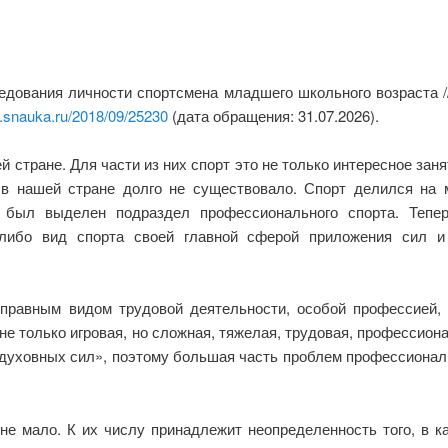
едования личности спортсмена младшего школьного возраста /
n.snauka.ru/2018/09/25230
(дата обращения: 31.07.2026).
тране. Для части из них спорт это не только интересное занят
 в нашей стране долго не существовало. Спорт делился на 
а был выделен подраздел профессионального спорта. Тепе
й-либо вид спорта своей главной сферой приложения сил и
оправным видом трудовой деятельности, особой профессией,
о не только игровая, но сложная, тяжелая, трудовая, профессио
 духовных сил», поэтому большая часть проблем профессиональ
не мало. К их числу принадлежит неопределенность того, в к