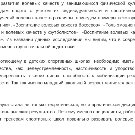
 развития волевых качеств у занимающихся физической кул
идам спорта с учетом их индивидуальности и спортивной
учений волевых качеств различны, приведем примеры некотор
нию», «Воспитание волевых качеств боксеров», «Роль эмоцион
 и волевых качеств у футболистов», «Воспитание волевых кач
а». Из названий данных исследований мы видим, что в совре
сменов групп начальной подготовки.
ботающему в детских спортивных школах, необходимо иметь
ества, как: целеустремленность, настойчивость и упорств
уверенность в своих силах, способность к мобилизации ре
ости. Так как именно младший школьный возраст является важ
наука стала не только теоретической, но и практической дис
тичь высоких результатов. Поэтому именно специалисты, рабо
ут тренерам спортивных школ правильно развивать волевые