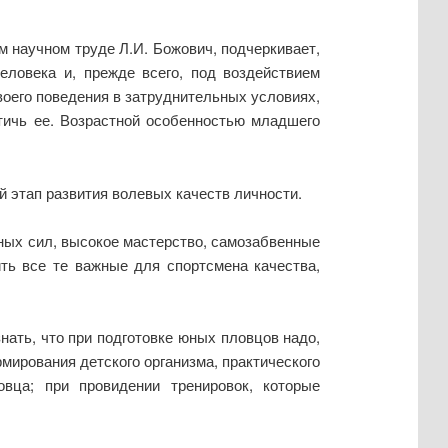
м научном труде Л.И. Божович, подчеркивает,
ловека и, прежде всего, под воздействием
оего поведения в затруднительных условиях,
стичь ее. Возрастной особенностью младшего
 этап развития волевых качеств личности.
ных сил, высокое мастерство, самозабвенные
ить все те важные для спортсмена качества,
нать, что при подготовке юных пловцов надо,
рмирования детского организма, практического
вца; при провидении тренировок, которые