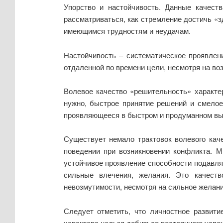
Упорство и настойчивость. Данные качест
рассматриваться, как стремление достичь «зд
имеющимся трудностям и неудачам.
Настойчивость – систематическое проявлен
отдаленной по времени цели, несмотря на во
Волевое качество «решительность» характер
нужно, быстрое принятие решений и смелое 
проявляющееся в быстром и продуманном выб
Существует немало трактовок волевого каче
поведении при возникновении конфликта. М
устойчивое проявление способности подавл
сильные влечения, желания. Это качест
невозмутимости, несмотря на сильное желание 
Следует отметить, что личностное развити
характера нельзя добиться постоянного успех