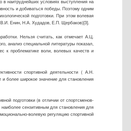
но в наитруднейших условиях выступления на
ивность и добиваться победы. Поэтому одним
ихологической подготовки. При этом волевая
.И. Енин, Н.А. Худадов, Е.П. Щербаков)[3].
аботки. Нельзя считать, как отмечает А.Ц.
ого, анализ специальной литературы показал,
рес к проблематике воли, волевых качеств и
тивности спортивной деятельности ( А.Н.
т и более широкое значение для становления
вной подготовки (в отличии от спортсменов-
 наиболее сензитивным для становления для
 эмоционально-волевую регуляцию спортивной