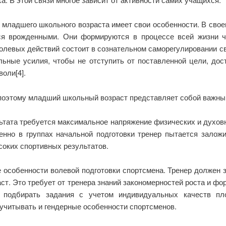
 младшего школьного возраста имеет свои особенности. В свое
ся врожденными. Они формируются в процессе всей жизни че
олевых действий состоит в сознательном саморегулировании св
льные усилия, чтобы не отступить от поставленной цели, до
оли[4].
поэтому младший школьный возраст представляет собой важный
тата требуется максимальное напряжение физических и духов
енно в группах начальной подготовки тренер пытается залож
соких спортивных результатов.
 особенности волевой подготовки спортсмена. Тренер должен з
ст. Это требует от тренера знаний закономерностей роста и фо
; подбирать задания с учетом индивидуальных качеств пло
учитывать и гендерные особенности спортсменов.