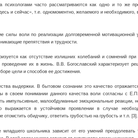
ва психологами часто рассматриваются как одно и то же п
есь и сейчас», т.е. одномоментно, желаемого и необходимого, 
ие силы воли по реализации долговременной мотивационной у
зникающие препятствия и трудности.
изуется как отсутствие излишних колебаний и сомнений при 
проведение их в жизнь. В.В. Богославский характеризует ре
оре цели и способов ее достижения.
ства выдержки. В бытовом сознании это качество отражается
ы в своем понимании данного качества воли согласны с Е.
ять импульсивные, малообдуманные эмоциональные реакции, не
во выражается в устойчивом проявлении в случае необход
отомстить обидчику, ответить грубостью на грубость и т.п. [3].
е младшего школьника зависит от его умений преодолевать 
а. В этой связи многое зависит от активности самих учащихся.