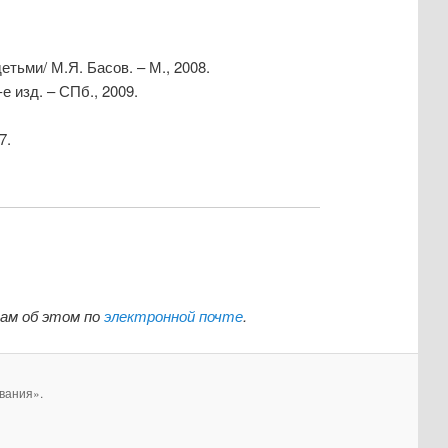
тьми/ М.Я. Басов. – М., 2008.
 изд. – СПб., 2009.
7.
нам об этом по
электронной почте
.
вания».