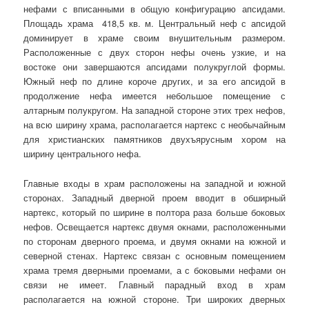
нефами с вписанными в общую конфигурацию апсидами.
Площадь храма
418,5 кв. м. Центральный неф с апсидой
доминирует в храме своим внушительным размером.
Расположенные с двух сторон нефы очень узкие, и на
востоке они завершаются апсидами полукруглой формы.
Южный неф по длине короче других, и за его апсидой в
продолжение нефа имеется небольшое помещение с
алтарным полукругом. На западной стороне этих трех нефов,
на всю ширину храма, располагается нартекс с необычайным
для христианских памятников двухъярусным хором на
ширину центрального нефа.
Главные входы в храм расположены на западной и южной
сторонах. Западный дверной проем вводит в обширный
нартекс, который по ширине в полтора раза больше боковых
нефов. Освещается нартекс двумя окнами, расположенными
по сторонам дверного проема, и двумя окнами на южной и
северной стенах. Нартекс связан с основным помещением
храма тремя дверными проемами, а с боковыми нефами он
связи не имеет. Главный парадный вход в храм
располагается на южной стороне. Три широких дверных