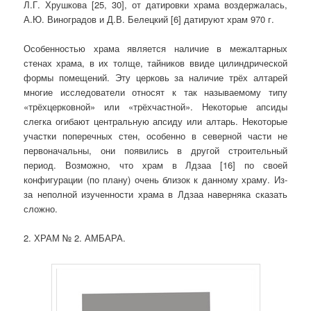
Л.Г. Хрушкова [25, 30], от датировки храма воздержалась,
А.Ю. Виноградов и Д.В. Белецкий [6] датируют храм 970 г.
Особенностью храма является наличие в межалтарных
стенах храма, в их толще, тайников ввиде цилиндрической
формы помещений. Эту церковь за наличие трёх алтарей
многие исследователи относят к так называемому типу
«трёхцерковной» или «трёхчастной». Некоторые апсиды
слегка огибают центральную апсиду или алтарь. Некоторые
участки поперечных стен, особенно в северной части не
первоначальны, они появились в другой строительный
период. Возможно, что храм в Лдзаа [16] по своей
конфигурации (по плану) очень близок к данному храму. Из-
за неполной изученности храма в Лдзаа наверняка сказать
сложно.
2. ХРАМ № 2. АМБАРА.