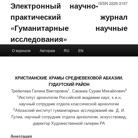
Электронный научно-
ISSN 2225-3157
практический журнал
«Гуманитарные научные
исследования»
Main menu
О журнале
Авторам
RU
EN
Skip to primary content
Skip to secondary content
ХРИСТИАНСКИЕ ХРАМЫ СРЕДНЕВЕКОВОЙ АБХАЗИИ.
ГУДАУТСКИЙ РАЙОН
1
2
Требелева Галина Викторовна
, Саканиа Сурам Михайлович
1
Институт археологии Российской академии наук, к.и.н,
научный сотрудник отдела классической археологии
2
Абхазский институт гуманитарных исследований им. Д. И.
Гулиа, научный сотрудник отдела археологии, искусствовед,
директор Художественной галереи РА
Аннотация