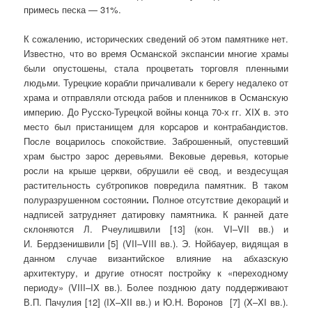
примесь песка — 31%.
К сожалению, исторических сведений об этом памятнике нет.
Известно, что во время Османской экспансии многие храмы
были опустошены, стала процветать торговля пленными
людьми. Турецкие корабли причаливали к берегу недалеко от
храма и отправляли отсюда рабов и пленников в Османскую
империю. До Русско-Турецкой войны конца 70-х гг. XIX в. это
место был пристанищем для корсаров и контрабандистов.
После воцарилось спокойствие. Заброшенный, опустевший
храм быстро зарос деревьями. Вековые деревья, которые
росли на крыше церкви, обрушили её свод, и вездесущая
растительность субтропиков повредила памятник. В таком
полуразрушенном состоянии
.
Полное отсутствие декораций и
надписей затрудняет датировку памятника. К ранней дате
склоняются Л. Рчеулишвили [13] (кон. VI–VII вв.) и
И. Бердзенишвили [5] (VII–VIII вв.). Э. Нойбауер, видящая в
данном случае византийское влияние на абхазскую
архитектуру, и другие относят постройку к «переходному
периоду» (VIII–IX вв.). Более позднюю дату поддерживают
В.П. Пачулия [12] (IX–XII вв.) и Ю.Н. Воронов [7] (X–XI вв.).