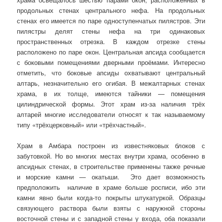
продольных стенах центрального нефа. На продольных
стенах его имеется по паре одноступенчатых пилястров. Эти
пилястры делят стены нефа на три одинаковых
пространственных отрезка. В каждом отрезке стены
расположено по паре окон. Центральная апсида сообщается
с боковыми помещениями дверными проёмами. Интересно
отметить, что боковые апсиды охватывают центральный
алтарь, незначительно его огибая. В межалтарных стенах
храма, в их толще, имеются тайники — помещения
цилиндрической формы. Этот храм из-за наличия трёх
алтарей многие исследователи относят к так называемому
типу «трёхцерковный» или «трёхчастный».
Храм в Амбара построен из известняковых блоков с
забутовкой. Но во многих местах внутри храма, особенно в
апсидных стенах, в строительстве применены также речные
и морские камни — окатыши. Это дает возможность
предположить наличие в храме больше росписи, ибо эти
камни явно были когда-то покрыты штукатуркой. Образцы
связующего раствора были взяты с наружной стороны
восточной стены и с западной стены у входа, оба показали