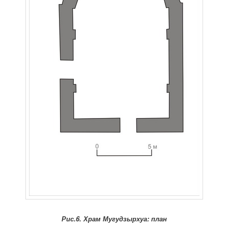
Рис.6. Храм Мугудзырхуа: план