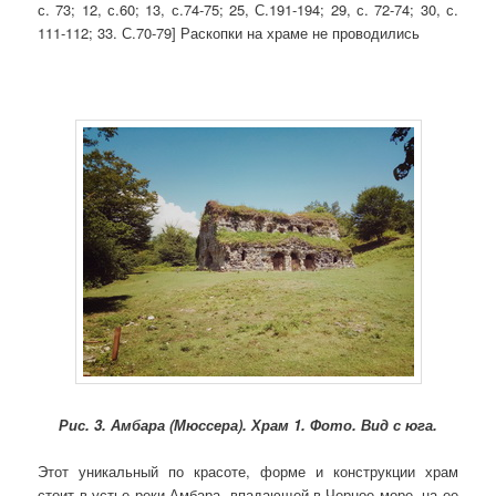
с. 73; 12, с.60; 13, с.74-75; 25, С.191-194; 29, с. 72-74; 30, с.
111-112; 33. С.70-79] Раскопки на храме не проводились
Рис. 3.
Амбара (Мюссера). Храм 1. Фото. Вид с юга.
Этот уникальный по красоте, форме и конструкции храм
стоит в устье реки Амбара, впадающей в Черное море, на ее