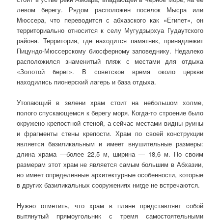
левом берегу. Рядом расположен поселок Мысра или
Мюссера, что переводится с абхазского как «Египет», он
территориально относится к селу Мугудзырхуа Гудаутского
района. Территория, где находится памятник, принадлежит
Пицундо-Мюссерскому биосферному заповеднику. Недалеко
расположился знаменитый пляж с местами для отдыха
«Золотой берег». В советское время около церкви
находились пионерский лагерь и база отдыха.
Утопающий в зелени храм стоит на небольшом холме,
полого спускающемся к берегу моря. Когда-то строение было
окружено крепостной стеной, а сейчас местами видны руины
и фрагменты стены крепости. Храм по своей конструкции
является базиликальным и имеет внушительные размеры:
длина храма —более 22,5 м, ширина — 18,6 м. По своим
размерам этот храм не является самым большим в Абхазии,
но имеет определенные архитектурные особенности, которые
в других базиликальных сооружениях нигде не встречаются.
Нужно отметить, что храм в плане представляет собой
вытянутый прямоугольник с тремя самостоятельными