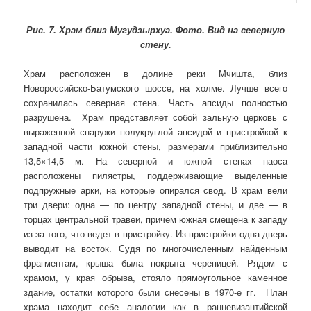
Рис. 7.
Храм близ Мугудзырхуа. Фото. Вид на северную
стену.
Храм расположен в долине реки Мчишта, близ
Новороссийско-Батумского шоссе, на холме. Лучше всего
сохранилась северная стена. Часть апсиды полностью
разрушена. Храм представляет собой зальную церковь с
выраженной снаружи полукруглой апсидой и пристройкой к
западной части южной стены, размерами приблизительно
13,5×14,5 м. На северной и южной стенах наоса
расположены пилястры, поддерживающие выделенные
подпружные арки, на которые опирался свод. В храм вели
три двери: одна — по центру западной стены, и две — в
торцах центральной травеи, причем южная смещена к западу
из-за того, что ведет в пристройку. Из пристройки одна дверь
выводит на восток. Судя по многочисленным найденным
фрагментам, крыша была покрыта черепицей. Рядом с
храмом, у края обрыва, стояло прямоугольное каменное
здание, остатки которого были снесены в 1970-е гг. План
храма находит себе аналогии как в ранневизантийской