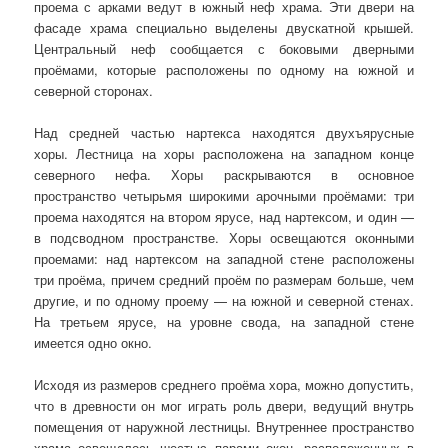
проема с арками ведут в южный неф храма. Эти двери на
фасаде храма специально выделены двускатной крышей.
Центральный неф сообщается с боковыми дверными
проёмами, которые расположены по одному на южной и
северной сторонах.
Над средней частью нартекса находятся двухъярусные
хоры. Лестница на хоры расположена на западном конце
северного нефа. Хоры раскрываются в основное
пространство четырьмя широкими арочными проёмами: три
проема находятся на втором ярусе, над нартексом, и один —
в подсводном пространстве. Хоры освещаются оконными
проемами: над нартексом на западной стене расположены
три проёма, причем средний проём по размерам больше, чем
другие, и по одному проему — на южной и северной стенах.
На третьем ярусе, на уровне свода, на западной стене
имеется одно окно.
Исходя из размеров среднего проёма хора, можно допустить,
что в древности он мог играть роль двери, ведущий внутрь
помещения от наружной лестницы. Внутреннее пространство
храма освещалось шестью парами окон, расположенных в