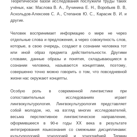
Теоретической базой исследования послужили труды таких
учёных, как: Маслова В. А., Лучинина Е. Н., Воробьев В. В,
Аскольдов-Алексеев С. А., Степанов Ю. С., Карасик В. И. и
другие.
Человек воспринимает информацию о мире не через
отдельные слова и предложения, а через совокупность слов,
которые, в свою очередь, создают в сознании человека тот
или иной образ предмета действительности. Другими
словами, данные образы и понятия, складывающиеся в
сознании человека, называются концептами, поэтому,
совершенно точно можно говорить о том, что повседневной
жизни нас окружают концепты.
Особую роль в современной лингвистике при
сопоставительных исследованиях играет
лингвокультурология. Лингвокультурология представляет
собой молодое, но, на взгляд многих исследователей,
весьма перспективное лингвистическое направление,
оформившееся в 90-е годы XX века в результате
интегрирования языкознания со смежными дисциплинами:
культурологией, этнологией и этнографией. Термин