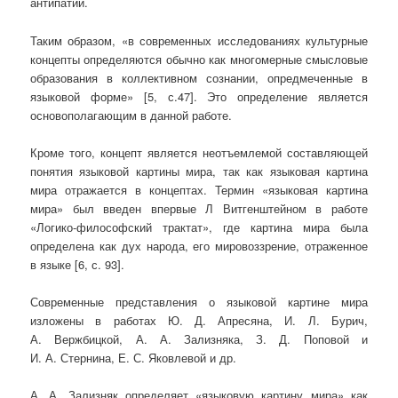
антипатий.
Таким образом, «в современных исследованиях культурные
концепты определяются обычно как многомерные смысловые
образования в коллективном сознании, опредмеченные в
языковой форме» [5, с.47]. Это определение является
основополагающим в данной работе.
Кроме того, концепт является неотъемлемой составляющей
понятия языковой картины мира, так как языковая картина
мира отражается в концептах. Термин «языковая картина
мира» был введен впервые Л Витгенштейном в работе
«Логико-философский трактат», где картина мира была
определена как дух народа, его мировоззрение, отраженное
в языке [6, с. 93].
Современные представления о языковой картине мира
изложены в работах Ю. Д. Апресяна, И. Л. Бурич,
А. Вержбицкой, А. А. Зализняка, З. Д. Поповой и
И. А. Стернина, Е. С. Яковлевой и др.
А. А. Зализняк определяет «языковую картину мира» как