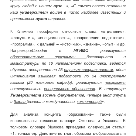
кругу людей о нашем
вузе
…», «С самого своего основания
наш
университет
вошел в число наиболее известных и
престижных
вузов
страны».
К ближней периферии относятся слова «отделение»,
«факультет», «специальность», «направление подготовки»,
«программа», к дальней – «источник», «знание», «опыт» и др.
Например:
«Сегодня в
МГИМО
реализуются
образовательные программы
бакалавриата и
магистратуры по 16
направлениям подготовки
, ведется
обучение аспирантов по 28
научным специальностям
, идет
интенсивная языковая подготовка по 54 иностранным
языкам (20 языковых кафедр), реализуются
программы
послевузовского
специального образования
. В структуре
Университета
восемь
факультетов
, четыре
института
и
Школа
бизнеса и международных
компетенций
».
Для анализа концепта «образование» также были
использованы толковые словари Ожегова и Ушакова. В
толковом словаре Ушакова приведена следующая статья:
«1. только ед. Действие по глаг. образовать-образовывать и