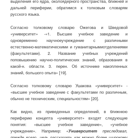
выделения его ядра, околоядерного пространства, ближней и
дальней периферии, обратимся к толковым словарям
русского языка.
Согласно толковому словарю Ожегова и Шведовой
«университет» ‑«1. Высшее учебное заведение и
одновременно научноеучреждение с различными
естественно-математическими и гуманитарнымиотделениями
(факультетами). 2. Название учебных учреждений
поповышению научно-политических знаний, образования в
какой-н. области. 3. перен. Об источнике накопленных
знаний, большого опыта» [19].
Согласно толковому словарю Ушакова «университет» ‑
«высшее учебное заведение с факультетами по различным,
обычно не техническим, специальностям» [20].
Как видно, из приведенных определений, в ближнюю
периферию концепта «университет» входят следующие
понятия: «высшее учебное заведение», «учебное
учреждение». Например:
«
Университет
преследовал,
прежде всего, цель рассказать как можно более широкому