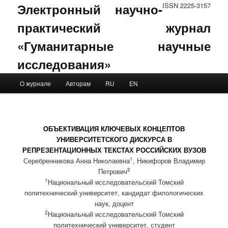
Электронный научно-
ISSN 2225-3157
практический журнал
«Гуманитарные научные
исследования»
Main menu
О журнале
Авторам
RU
EN
Skip to primary content
Skip to secondary content
ОБЪЕКТИВАЦИЯ КЛЮЧЕВЫХ КОНЦЕПТОВ
УНИВЕРСИТЕТСКОГО ДИСКУРСА В
РЕПРЕЗЕНТАЦИОННЫХ ТЕКСТАХ РОССИЙСКИХ ВУЗОВ
1
Серебренникова Анна Николаевна
, Никифоров Владимир
2
Петрович
1
Национальный исследовательский Томский
политехнический университет, кандидат филологических
наук, доцент
2
Национальный исследовательский Томский
политехнический университет, студент