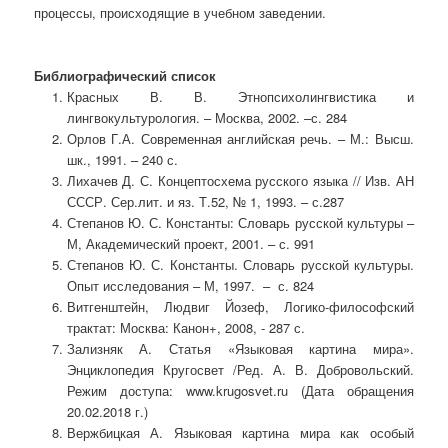
процессы, происходящие в учебном заведении.
Библиографический список
Красных В. В. Этнопсихолингвистика и
лингвокультурология. – Москва, 2002. –с. 284
Орлов Г.А. Современная английская речь. – М.: Высш.
шк., 1991. – 240 с.
Лихачeв Д. С. Концептосхема русского языка // Изв. АН
СССР. Сер.лит. и яз. Т.52, № 1, 1993. – с.287
Степанов Ю. С. Константы: Словарь русской культуры –
М, Академический проект, 2001. – с. 991
Степанов Ю. С. Константы. Словарь русской культуры.
Опыт исследования – М, 1997. – с. 824
Витгенштейн, Людвиг Йозеф, Логико-философский
трактат: Москва: Канон+, 2008, ‑ 287 с.
Зализняк А. Статья «Языковая картина мира».
Энциклопедия Кругосвет /Ред. А. В. Добровольский.
Режим доступа: www.krugosvet.ru (Дата обращения
20.02.2018 г.)
Вержбицкая А. Языковая картина мира как особый