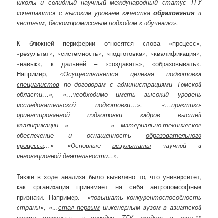
школы и солидный научный международный статус ТГУ
сочетаются с высоким уровнем качества
образования
и
честным, бескомпромиссным подходом к
обучению
».
К ближней периферии относятся слова «процесс»,
«результат», «системность», «подготовка», «квалификация»,
«навык», к дальней – «создавать», «образовывать».
Например,
«Осуществляется целевая
подготовка
специалистов
по договорам с администрациями Томской
области…», «…необходимо иметь высокий уровень
исследовательской подготовки
…
», «…практико-
ориентированной подготовки кадров
высшей
квалификации
…», «…материально-техническое
обеспечение и оснащенность
образовательного
процесса
…», «Основные
результаты
научной и
инновационной
деятельности.
..».
Также в ходе анализа было выявлено то, что университет,
как организация принимает на себя антропоморфные
признаки. Например,
«повышать
конкурентоспособность
страны», «…
стал первым
инженерным вузом в азиатской
части страны.», «…
сегодня ТГУ входит в
топ-10