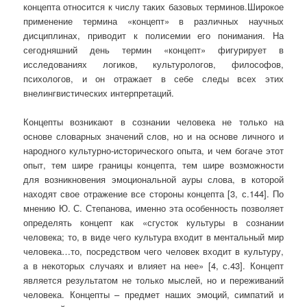
концепта относится к числу таких базовых терминов.Широкое
применение термина «концепт» в различных научных
дисциплинах, приводит к полисемии его понимания. На
сегодняшний день термин «концепт» фигурирует в
исследованиях логиков, культурологов, философов,
психологов, и он отражает в себе следы всех этих
внелингвистических интерпретаций.
Концепты возникают в сознании человека не только на
основе словарных значений слов, но и на основе личного и
народного культурно-исторического опыта, и чем богаче этот
опыт, тем шире границы концепта, тем шире возможности
для возникновения эмоциональной ауры слова, в которой
находят свое отражение все стороны концепта [3, с.144]. По
мнению Ю. С. Степанова, именно эта особенность позволяет
определять концепт как «сгусток культуры в сознании
человека; то, в виде чего культура входит в ментальный мир
человека…то, посредством чего человек входит в культуру,
а в некоторых случаях и влияет на нее» [4, с.43]. Концепт
является результатом не только мыслей, но и переживаний
человека. Концепты – предмет наших эмоций, симпатий и