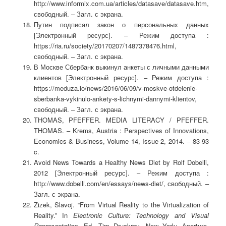
http://www.informix.com.ua/articles/datasave/datasave.htm,
свободный. – Загл. с экрана.
Путин подписал закон о персональных данных
[Электронный ресурс]. – Режим доступа :
https://ria.ru/society/20170207/1487378476.html,
свободный. – Загл. с экрана.
В Москве Сбербанк выкинул анкеты с личными данными
клиентов [Электронный ресурс]. – Режим доступа :
https://meduza.io/news/2016/06/09/v-moskve-otdelenie-
sberbanka-vykinulo-ankety-s-lichnymi-dannymi-klientov,
свободный. – Загл. с экрана.
THOMAS, PFEFFER. MEDIA LITERACY / PFEFFER.
THOMAS. – Krems, Austria : Perspectives of Innovations,
Economics & Business, Volume 14, Issue 2, 2014. – 83-93
c.
Avoid News Towards a Healthy News Diet by Rolf Dobelli,
2012 [Электронный ресурс]. – Режим доступа :
http://www.dobelli.com/en/essays/news-diet/, свободный. –
Загл. с экрана.
Zizek, Slavoj. “From Virtual Reality to the Virtualization of
Reality.” In
Electronic Culture: Technology
and Visual
Representation
. Ed. Tim Druckrey. New York: Aperture,