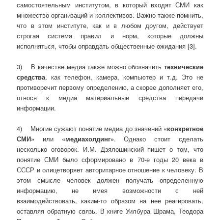
самостоятельным институтом, в который входят СМИ как
множество организаций и коллективов. Важно также помнить,
что в этом институте, как и в любом другом, действует
строгая система правил и норм, которые должны
исполняться, чтобы оправдать общественные ожидания [3].
3) В качестве медиа также можно обозначить
технические
средства
, как телефон, камера, компьютер и т.д. Это не
противоречит первому определению, а скорее дополняет его,
относя к медиа материальные средства передачи
информации.
4) Многие сужают понятие медиа до значений
«конкретное
СМИ»
или
«медиахолдинг»
. Однако стоит сделать
несколько оговорок. И.М. Дзялошинский пишет о том, что
понятие СМИ было сформировано в 70-е годы 20 века в
СССР и олицетворяет авторитарное отношение к человеку. В
этом смысле человек должен получать определенную
информацию, не имея возможности с ней
взаимодействовать, каким-то образом на нее реагировать,
оставляя обратную связь. В книге Уилбура Шрама, Теодора