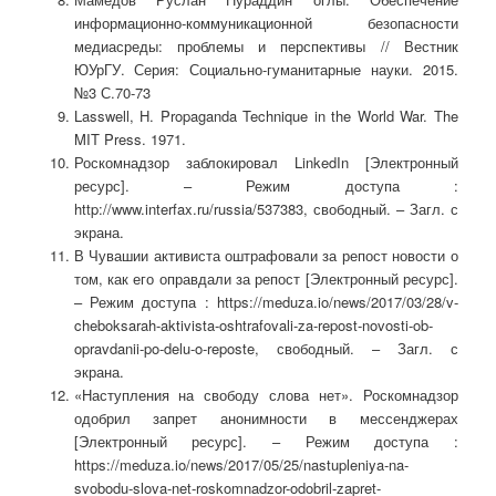
информационно-коммуникационной безопасности
медиасреды: проблемы и перспективы // Вестник
ЮУрГУ. Серия: Социально-гуманитарные науки. 2015.
№3 С.70-73
Lasswell, H. Propaganda Technique in the World War. The
MIT Press. 1971.
Роскомнадзор заблокировал LinkedIn [Электронный
ресурс]. – Режим доступа :
http://www.interfax.ru/russia/537383, свободный. – Загл. с
экрана.
В Чувашии активиста оштрафовали за репост новости о
том, как его оправдали за репост [Электронный ресурс].
– Режим доступа : https://meduza.io/news/2017/03/28/v-
cheboksarah-aktivista-oshtrafovali-za-repost-novosti-ob-
opravdanii-po-delu-o-reposte, свободный. – Загл. с
экрана.
«Наступления на свободу слова нет». Роскомнадзор
одобрил запрет анонимности в мессенджерах
[Электронный ресурс]. – Режим доступа :
https://meduza.io/news/2017/05/25/nastupleniya-na-
svobodu-slova-net-roskomnadzor-odobril-zapret-