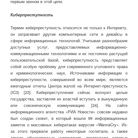
первым звеном в этой цепи.
Киберпреступность
Термин киберпреступность относится не только к Интернету,
он затрагивает другие компьютерные сети и девайсы в
сфере информационных технологий. Учитывая разнообразие
доступных услуг, предоставляемых информационно-
коммуникационными технологиями и их постоянно растущей
пользовательской базой, киберпреступность представляет
собой особую проблему для современного уголовного права
и криминологических наук. Источниками информации о
киберпреступности, совершенной во всем мире, являются
ежегодные отчеты Центра жалоб на Интернет-преступность
(IC3) [23]. Киберпреступления сейчас волнуют целые
государства, заставляя их властей вступать в вынужденную
или союзническую коммуникацию [24]. На сайте
информационного агентства «РИА Новости» совсем недавно
был создан сюжет, в который вошли 99 информационных
заметок о массивных кибератаках вирусом «WannaCry». Из-
за этого прервали работу некоторые госпитали, а также
другие общественные учреждения, пострадали сотовые