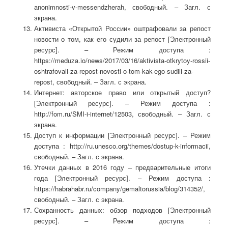
anonimnosti-v-messendzherah, свободный. – Загл. с
экрана.
Активиста «Открытой России» оштрафовали за репост
новости о том, как его судили за репост [Электронный
ресурс]. – Режим доступа :
https://meduza.io/news/2017/03/16/aktivista-otkrytoy-rossii-
oshtrafovali-za-repost-novosti-o-tom-kak-ego-sudili-za-
repost, свободный. – Загл. с экрана.
Интернет: авторское право или открытый доступ?
[Электронный ресурс]. – Режим доступа :
http://fom.ru/SMI-i-internet/12503, свободный. – Загл. с
экрана.
Доступ к информации [Электронный ресурс]. – Режим
доступа : http://ru.unesco.org/themes/dostup-k-informacii,
свободный. – Загл. с экрана.
Утечки данных в 2016 году – предварительные итоги
года [Электронный ресурс]. – Режим доступа :
https://habrahabr.ru/company/gemaltorussia/blog/314352/,
свободный. – Загл. с экрана.
Сохранность данных: обзор подходов [Электронный
ресурс]. – Режим доступа :