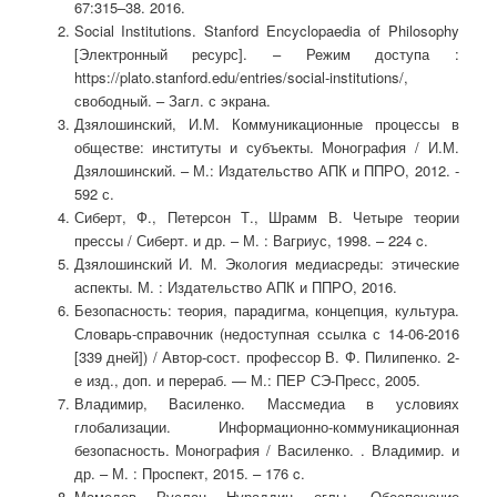
67:315–38. 2016.
Social Institutions. Stanford Encyclopaedia of Philosophy
[Электронный ресурс]. – Режим доступа :
https://plato.stanford.edu/entries/social-institutions/,
свободный. – Загл. с экрана.
Дзялошинский, И.М. Коммуникационные процессы в
обществе: институты и субъекты. Монография / И.М.
Дзялошинский. – М.: Издательство АПК и ППРО, 2012. -
592 с.
Сиберт, Ф., Петерсон Т., Шрамм В. Четыре теории
прессы / Сиберт. и др. – М. : Вагриус, 1998. – 224 c.
Дзялошинский И. М. Экология медиасреды: этические
аспекты. М. : Издательство АПК и ППРО, 2016.
Безопасность: теория, парадигма, концепция, культура.
Словарь-справочник (недоступная ссылка с 14-06-2016
[339 дней]) / Автор-сост. профессор В. Ф. Пилипенко. 2-
е изд., доп. и перераб. — М.: ПЕР СЭ-Пресс, 2005.
Владимир, Василенко. Массмедиа в условиях
глобализации. Информационно-коммуникационная
безопасность. Монография / Василенко. . Владимир. и
др. – М. : Проспект, 2015. – 176 c.
Мамедов Руслан Нураддин оглы. Обеспечение