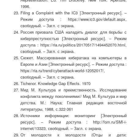
1996.
Filing a Complaint with the IC3 [Электронный ресурс]. –
Режим доступа : https://www.ic3.gov/default.aspx,
свободный. – Загл. с экрана.
Россия призвала США наладить диалог для борьбы с
киберпреступностью [Электронный ресурс]. – Режим
доступа : https://ria.ru/politics/20170517/1494452070.html,
свободный. – Загл. с экрана.
Сюжет. Массированная кибератака на компьютеры в
Европе и Азии [Электронный ресурс]. – Режим доступа :
https://ria.ru/trend/cyberattack-world-12052017/,
свободный. – Загл. с экрана.
Tichenor. Knowledge Gap Effects. 1970
Мид М. Культура и преемственность. Исследование
конфликта между поколениями// Мид М. Культура и мир
детства. М.: Наука; Главная редакция восточной
литературы, 1988, с.322-361
Источники информации: мониторинг [Электронный
ресурс]. – Режим доступа : http://fom.ru/SMI-i-
internet/13323, свободный. – Загл. с экрана.
От молодости к молодости (Отцы и дети: