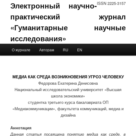
Электронный научно-
ISSN 2225-3157
практический журнал
«Гуманитарные научные
исследования»
Main menu
О журнале
Авторам
RU
EN
Skip to primary content
Skip to secondary content
МЕДИА КАК СРЕДА ВОЗНИКНОВЕНИЯ УГРОЗ ЧЕЛОВЕКУ
Федорова Екатерина Денисовна
Национальный исследовательский университет «Высшая
школа экономики»
студентка третьего курса бакалавриата ОП
«Медиакоммуникации», факультета коммуникаций, медиа и
дизайна
Аннотация
Данная статья посвящена понятию медиа как среде, в