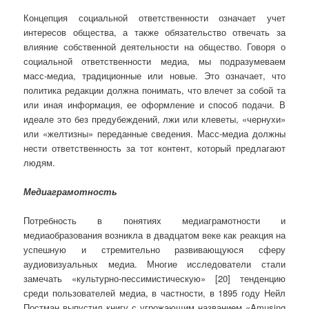
Концепция социальной ответственности означает учет
интересов общества, а также обязательство отвечать за
влияние собственной деятельности на общество. Говоря о
социальной ответственности медиа, мы подразумеваем
масс-медиа, традиционные или новые. Это означает, что
политика редакции должна понимать, что влечет за собой та
или иная информация, ее оформление и способ подачи. В
идеале это без предубеждений, лжи или клеветы, «чернухи»
или «желтизны» переданные сведения. Масс-медиа должны
нести ответственность за тот контент, который предлагают
людям.
Медиаграмотность
Потребность в понятиях медиаграмотности и
медиаобразования возникла в двадцатом веке как реакция на
успешную и стремительно развивающуюся сферу
аудиовизуальных медиа. Многие исследователи стали
замечать «культурно-пессимистическую» [20] тенденцию
среди пользователей медиа, в частности, в 1895 году Нейл
Постман выпустил книгу с угрожающим названием «Amusing