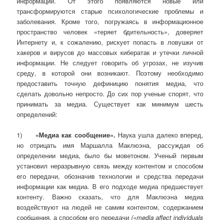
информации. От этого появляются новые или
трансформируются старые психологические проблемы и
заболевания. Кроме того, погружаясь в информационное
пространство человек «теряет бдительность», доверяет
Интернету и, к сожалению, рискует попасть в ловушки от
хакеров и вирусов до массовых кибератак и утечки личной
информации. Не следует говорить об угрозах, не изучив
среду, в которой они возникают. Поэтому необходимо
предоставить точную дефиницию понятия медиа, что
сделать довольно непросто. До сих пор ученые спорят, что
принимать за медиа. Существует как минимум шесть
определений:
1)
«Медиа как сообщение».
Наука ушла далеко вперед,
но отрицать имя Маршалла Маклюэна, рассуждая об
определении медиа, было бы моветоном. Ученый первым
установил неразрывную связь между контентом и способом
его передачи, обозначив технологии и средства передачи
информации как медиа. В его подходе медиа предшествует
контенту. Важно сказать, что для Маклюэна медиа
воздействуют на людей не самим контентом, содержанием
сообщения, а способом его передачи
(«media affect individuals