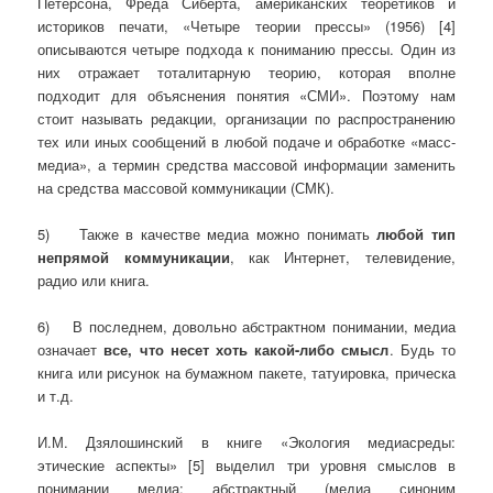
Петерсона, Фреда Сиберта, американских теоретиков и
историков печати, «Четыре теории прессы» (1956) [4]
описываются четыре подхода к пониманию прессы. Один из
них отражает тоталитарную теорию, которая вполне
подходит для объяснения понятия «СМИ». Поэтому нам
стоит называть редакции, организации по распространению
тех или иных сообщений в любой подаче и обработке «масс-
медиа», а термин средства массовой информации заменить
на средства массовой коммуникации (СМК).
5) Также в качестве медиа можно понимать
любой тип
непрямой коммуникации
, как Интернет, телевидение,
радио или книга.
6) В последнем, довольно абстрактном понимании, медиа
означает
все, что несет хоть какой-либо смысл
. Будь то
книга или рисунок на бумажном пакете, татуировка, прическа
и т.д.
И.М. Дзялошинский в книге «Экология медиасреды:
этические аспекты» [5] выделил три уровня смыслов в
понимании медиа: абстрактный (медиа синоним