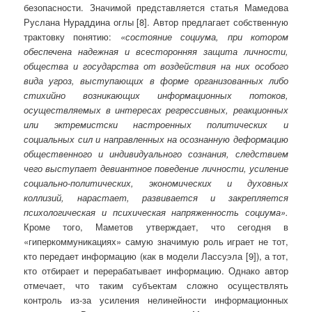
безопасности. Значимой представляется статья Мамедова
Руслана Нураддина оглы [8]. Автор предлагает собственную
трактовку понятию:
«состояние социума, при котором
обеспечена надежная и всесторонняя защита личности,
общества и государства от воздействия на них особого
вида угроз, выступающих в форме организованных либо
стихийно возникающих информационных потоков,
осуществляемых в интересах регрессивных, реакционных
или эктремистски настроенных политических и
социальных сил и направленных на осознанную деформацию
общественного и индивидуального сознания, следствием
чего выступает девиантное поведение личности, усиление
социально-политических, экономических и духовных
коллизий, нарастает, развивается и закрепляется
психологическая и психическая напряженность социума».
Кроме того, Маметов утверждает, что сегодня в
«гиперкоммуникациях» самую значимую роль играет не тот,
кто передает информацию (как в модели Лассуэла [9]), а тот,
кто отбирает и перерабатывает информацию. Однако автор
отмечает, что таким субъектам сложно осуществлять
контроль из-за усиления нелинейности информационных