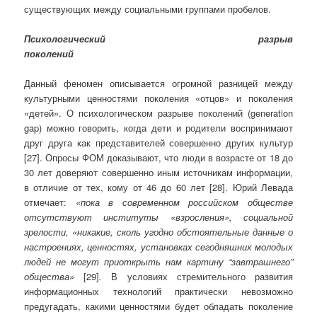
существующих между социальными группами пробелов.
Психологический разрыв
поколений
Данный феномен описывается огромной разницей между
культурными ценностями поколения «отцов» и поколения
«детей». О психологическом разрыве поколений (generation
gap) можно говорить, когда дети и родители воспринимают
друг друга как представителей совершенно других культур
[27]. Опросы ФОМ доказывают, что люди в возрасте от 18 до
30 лет доверяют совершенно иным источникам информации,
в отличие от тех, кому от 46 до 60 лет [28]. Юрий Левада
отмечает:
«пока в современном российском обществе
отсутствуют институты «взросления», социальной
зрелости, «никакие, сколь угодно обстоятельные данные о
настроениях, ценностях, установках сегодняшних молодых
людей не могут приоткрыть нам картину “завтрашнего”
общества»
[29]
.
В условиях стремительного развития
информационных технологий практически невозможно
предугадать, какими ценностями будет обладать поколение