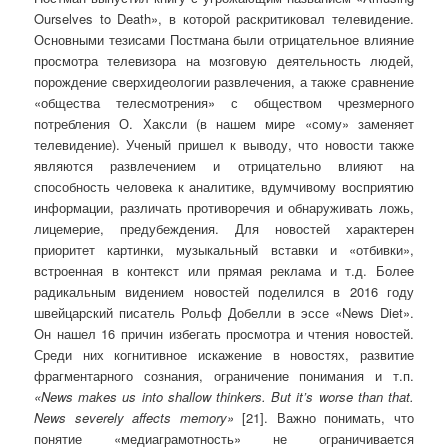
Ourselves to Death», в которой раскритиковал телевидение.
Основными тезисами Постмана были отрицательное влияние
просмотра телевизора на мозговую деятельность людей,
порождение сверхидеологии развлечения, а также сравнение
«общества телесмотрения» с обществом чрезмерного
потребления О. Хаксли (в нашем мире «сому» заменяет
телевидение). Ученый пришел к выводу, что новости также
являются развлечением и отрицательно влияют на
способность человека к аналитике, вдумчивому восприятию
информации, различать противоречия и обнаруживать ложь,
лицемерие, предубеждения. Для новостей характерен
приоритет картинки, музыкальный вставки и «отбивки»,
встроенная в контекст или прямая реклама и т.д. Более
радикальным видением новостей поделился в 2016 году
швейцарский писатель Рольф Добелли в эссе «News Diet».
Он нашел 16 причин избегать просмотра и чтения новостей.
Среди них когнитивное искажение в новостях, развитие
фрагментарного сознания, ограничение понимания и т.п.
«
News
makes
us
into
shallow
thinkers
.
But
it
’
s
worse
than
that
.
News
severely
affects
memory
»
[21]. Важно понимать, что
понятие «медиаграмотность» не ограничивается