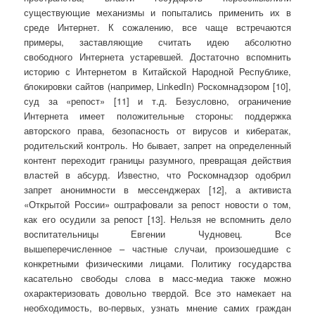
существующие механизмы и попытались применить их в
среде Интернет. К сожалению, все чаще встречаются
примеры, заставляющие считать идею абсолютно
свободного Интернета устаревшей. Достаточно вспомнить
историю с Интернетом в Китайской Народной Республике,
блокировки сайтов (например, LinkedIn) Роскомнадзором [10],
суд за «репост» [11] и т.д. Безусловно, ограничение
Интернета имеет положительные стороны: поддержка
авторского права, безопасность от вирусов и кибератак,
родительский контроль. Но бывает, запрет на определенный
контент переходит границы разумного, превращая действия
властей в абсурд. Известно, что Роскомнадзор одобрил
запрет анонимности в мессенджерах [12], а активиста
«Открытой России» оштрафовали за репост новости о том,
как его осудили за репост [13]. Нельзя не вспомнить дело
воспитательницы Евгении Чудновец. Все
вышеперечисленное – частные случаи, произошедшие с
конкретными физическими лицами. Политику государства
касательно свободы слова в масс-медиа также можно
охарактеризовать довольно твердой. Все это намекает на
необходимость, во-первых, узнать мнение самих граждан