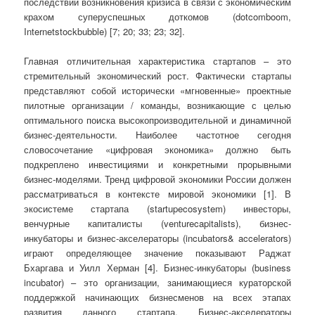
последствий возникновения кризиса в связи с экономическим
крахом суперуспешных доткомов (dotcomboom,
Internetstockbubble) [7; 20; 33; 23; 32].
Главная отличительная характеристика стартапов – это
стремительный экономический рост. Фактически стартапы
представляют собой исторически «мгновенные» проектные
пилотные организации / команды, возникающие с целью
оптимального поиска высокопроизводительной и динамичной
бизнес-деятельности. Наиболее частотное сегодня
словосочетание «цифровая экономика» должно быть
подкреплено инвестициями и конкретными прорывными
бизнес-моделями. Тренд цифровой экономики России должен
рассматриваться в контексте мировой экономики [1]. В
экосистеме стартапа (startupecosystem) инвесторы,
венчурные капиталисты (venturecapitalists), бизнес-
инкубаторы и бизнес-акселераторы (incubators& accelerators)
играют определяющее значение показывают Раджат
Бхаргава и Уилл Херман [4]. Бизнес-инкубаторы (business
incubator) – это организации, занимающиеся кураторской
поддержкой начинающих бизнесменов на всех этапах
развития данного стартапа. Бизнес-акселераторы