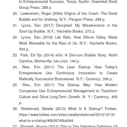
to Entrepreneurial Success. Texas, Austin: Greenleaf Book
Group Press; 288 p.
Lowenstein, Roger (2004) Origins of the Crash: The Great
Bubble and Its Undoing. N.Y.: Penguin Press; 288 p.
Lyons, Dan (2017) Disrupted: My Misadventure in the
Start-Up Bubble. N.Y.: Hachette Books; 272 p.
Lyons, Dan (2018) Lab Rats: How Silicon Valley Made
Work Miserable for the Rest of Us. N.Y.: Hachette Books;
304 p.
Park, Ed Sjc (2014) eGo: A Dot-com Bubble Story. North
Carolina, Morrisville: lulu.com; 144 p.
Ries, Eric (2011) The Lean Startup: How Today's
Entrepreneurs Use Continuous Innovation to Create
Radically Successful Businesses. N.Y.: Currency; 336 p.
Ries, Eric (2017) The Startup Way: How Modern
Companies Use Entrepreneurial Management to Transform
Culture and Drive Long-Term Growth. N. Y.: Currency; 400
p.
Robehmed, Natalie (2013) What Is A Startup? Forbes.
https://www.forbes.com/sites/natalierobehmed/2013/12/16/
what-is-a-startup/#5b39740b4044
Shontell, Alyson (2014) This Is The Definitive Definition Of