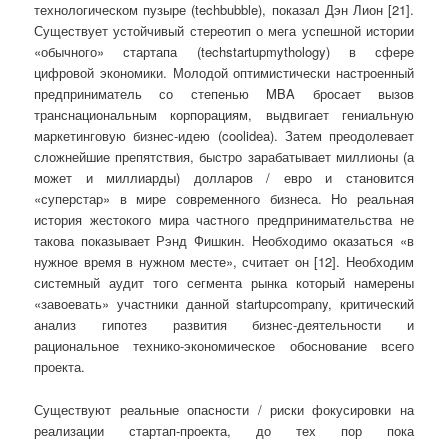
технологическом пузыре (techbubble), показал Дэн Лион [21].
Существует устойчивый стереотип о мега успешной истории
«обычного» стартапа (techstartupmythology) в сфере
цифровой экономики. Молодой оптимистически настроенный
предприниматель со степенью MBA бросает вызов
транснациональным корпорациям, выдвигает гениальную
маркетинговую бизнес-идею (coolidea). Затем преодолевает
сложнейшие препятствия, быстро зарабатывает миллионы (а
может и миллиарды) долларов / евро и становится
«суперстар» в мире современного бизнеса. Но реальная
история жестокого мира частного предпринимательства не
такова показывает Рэнд Фишкин. Необходимо оказаться «в
нужное время в нужном месте», считает он [12]. Необходим
системный аудит того сегмента рынка который намерены
«завоевать» участники данной startupcompany, критический
анализ гипотез развития бизнес-деятельности и
рациональное технико-экономическое обоснование всего
проекта.
Существуют реальные опасности / риски фокусировки на
реализации стартап-проекта, до тех пор пока