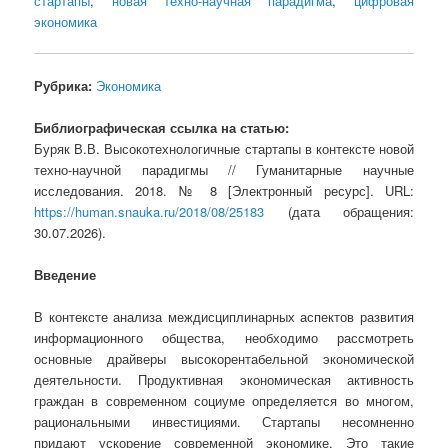
стартапы
,
новая техно-научная парадигма
,
цифровая
экономика
Рубрика:
Экономика
Библиографическая ссылка на статью:
Буряк В.В. Высокотехнологичные стартапы в контексте новой
техно-научной парадигмы // Гуманитарные научные
исследования. 2018. № 8 [Электронный ресурс]. URL:
https://human.snauka.ru/2018/08/25183
(дата обращения:
30.07.2026).
Введение
В контексте анализа междисциплинарных аспектов развития
информационного общества, необходимо рассмотреть
основные драйверы высокорентабельной экономической
деятельности. Продуктивная экономическая активность
граждан в современном социуме определяется во многом,
рациональными инвестициями. Стартапы несомненно
придают ускорение современной экономике. Это такие