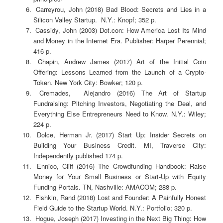
Carreyrou, John (2018) Bad Blood: Secrets and Lies in a
Silicon Valley Startup. N.Y.: Knopf; 352 p.
Cassidy, John (2003) Dot.con: How America Lost Its Mind
and Money in the Internet Era. Publisher: Harper Perennial;
416 p.
Chapin, Andrew James (2017) Art of the Initial Coin
Offering: Lessons Learned from the Launch of a Crypto-
Token. New York City: Bowker; 120 p.
Cremades, Alejandro (2016) The Art of Startup
Fundraising: Pitching Investors, Negotiating the Deal, and
Everything Else Entrepreneurs Need to Know. N.Y.: Wiley;
224 p.
Dolce, Herman Jr. (2017) Start Up: Insider Secrets on
Building Your Business Credit. MI, Traverse City:
Independently published 174 p.
Ennico, Cliff (2016) The Crowdfunding Handbook: Raise
Money for Your Small Business or Start-Up with Equity
Funding Portals. TN, Nashville: AMACOM; 288 p.
Fishkin, Rand (2018) Lost and Founder: A Painfully Honest
Field Guide to the Startup World. N.Y.: Portfolio; 320 p.
Hogue, Joseph (2017) Investing in the Next Big Thing: How