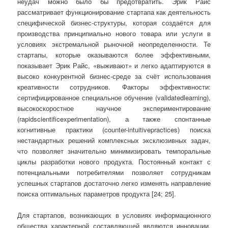
неудач можно было бы предотвратить. Эрик Райс
рассматривает функционирование стартапа как деятельность
специфической бизнес-структуры, которая создаётся для
производства принципиально нового товара или услуги в
условиях экстремальной рыночной неопределенности. Те
стартапы, которые оказываются более эффективными,
показывает Эрик Райс, «выживают» и легко адаптируются в
высоко конкурентной бизнес-среде за счёт использования
креативности сотрудников. Факторы эффективности:
сертифицированное специальное обучение (validatedlearning),
высокоскоростное научное экспериментирование
(rapidscientificexperimentation), а также спонтанные
когнитивные практики (counter-intuitivepractices) поиска
нестандартных решений комплексных эксклюзивных задач,
что позволяет значительно минимизировать темпоральные
циклы разработки нового продукта. Постоянный контакт с
потенциальными потребителями позволяет сотрудникам
успешных стартапов достаточно легко изменять направление
поиска оптимальных параметров продукта [24; 25].
Для стартапов, возникающих в условиях информационного
общества характерной составляющей являются инновации.