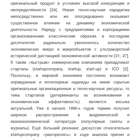
оригинальный продукт в условиях высокой конкуренции и
неопределённости [24]. Новая техно-научная парадигма
непосредственно или же опосредованно оказывает
существенное влияние на динамику экономической
деятельности. Наряду с предприятиями и корпорациями
организованными классическим образом, в последние
десятилетия радикально увеличилось количество
экономических микро и макрообъектов с ультракороткой
исторической дистанцией экономической активности [31; 27].
К таким «быстрым» коммерческим компаниям принадлежат
стартапы (startupcompany, startup, start-up) и ICO [2].
Поскольку, в мировой экономике постоянно возникают
оправданные и иллюзорные надежды на некие скрытые
оригинальные организационные и техно-научные ресурсы, то
тема стартапов (детерминанты их возникновения и
экономическая эффективность) является весьма
актуальной. Уже в начале 1990-х годов термин получил
широкое распространение в академической и
квазиэкономической литературе (популярные газеты и
журналы). Ещё больший резонанс дискуссии относительно
startupcompany «разгорелись» в ходе анализа причин и