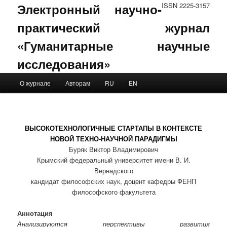
Электронный научно-
ISSN 2225-3157
практический журнал
«Гуманитарные научные
исследования»
Main menu
О журнале
Авторам
RU
EN
Skip to primary content
Skip to secondary content
ВЫСОКОТЕХНОЛОГИЧНЫЕ СТАРТАПЫ В КОНТЕКСТЕ
НОВОЙ ТЕХНО-НАУЧНОЙ ПАРАДИГМЫ
Буряк Виктор Владимирович
Крымский федеральный университет имени В. И.
Вернадского
кандидат философских наук, доцент кафедры ФЕНП
философского факультета
Аннотация
Анализируются перспективы развития