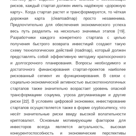
рисков, каждый стартап должен иметь надёжную «дорожную
карту». Когда стартап растет и трансформируется, то чёткая
дорожная карта (clearroadmap) просто незаменима.
Предпочтительно для обеспечения экономического успеха
весь путь разделить на несколько значимых этапов [19].
Разработчики каждого конкретного стартапа с целью
получения быстрого возврата инвестиций создают такую
схему технологических действий (roadmap), который должен
представлять собой эффективную методику краткосрочного
и долгосрочного планирования. Вопросы необходимого и
достаточного финансирования стартап-проектов наиболее
рискованный сегмент их функционирования. В связи с
социально-экономической активностью высокотехнологичных
стартапов также значительно возрастает уровень опасной
трансформациии социума, угроза дегуманизации и другие
риски [22]. В условиях цифровой экономики, инвестирование
стартапов осуществляется также в форме cryptocurrency, что
несёт значительные риски ввиду высокой волатильности
криптовалют. Основным мотивирующим фактором для
инвесторов всегда является актуальность, высокая
конкурентоспособность и экономические перспективы