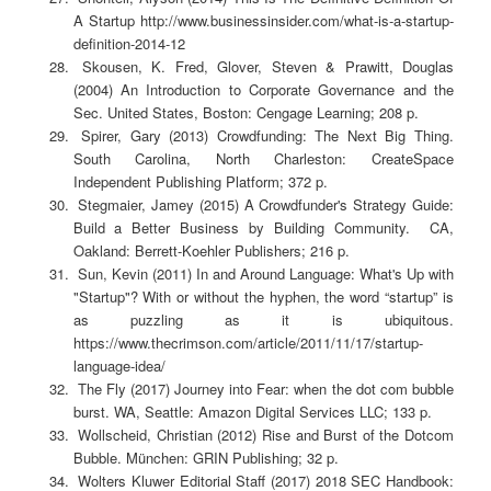
A Startup http://www.businessinsider.com/what-is-a-startup-
definition-2014-12
Skousen, K. Fred, Glover, Steven & Prawitt, Douglas
(2004) An Introduction to Corporate Governance and the
Sec. United States, Boston: Cengage Learning; 208 p.
Spirer, Gary (2013) Crowdfunding: The Next Big Thing.
South Carolina, North Charleston: CreateSpace
Independent Publishing Platform; 372 p.
Stegmaier, Jamey (2015) A Crowdfunder's Strategy Guide:
Build a Better Business by Building Community. CA,
Oakland: Berrett-Koehler Publishers; 216 p.
Sun, Kevin (2011) In and Around Language: What's Up with
"Startup"? With or without the hyphen, the word “startup” is
as puzzling as it is ubiquitous.
https://www.thecrimson.com/article/2011/11/17/startup-
language-idea/
The Fly (2017) Journey into Fear: when the dot com bubble
burst. WA, Seattle: Amazon Digital Services LLC; 133 p.
Wollscheid, Christian (2012) Rise and Burst of the Dotcom
Bubble. München: GRIN Publishing; 32 p.
Wolters Kluwer Editorial Staff (2017) 2018 SEC Handbook: