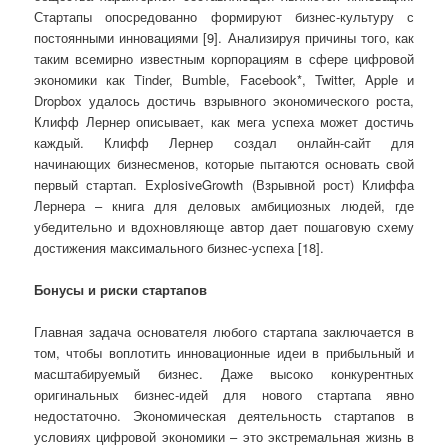
Стартапы опосредованно формируют бизнес-культуру с
постоянными инновациями [9]. Анализируя причины того, как
таким всемирно известным корпорациям в сфере цифровой
экономики как Tinder, Bumble, Facebook*, Twitter, Apple и
Dropbox удалось достичь взрывного экономического роста,
Клифф Лернер описывает, как мега успеха может достичь
каждый. Клифф Лернер создал онлайн-сайт для
начинающих бизнесменов, которые пытаются основать свой
первый стартап. ExplosiveGrowth (Взрывной рост) Клиффа
Лернера – книга для деловых амбициозных людей, где
убедительно и вдохновляюще автор дает пошаговую схему
достижения максимального бизнес-успеха [18].
Бонусы и риски стартапов
Главная задача основателя любого стартапа заключается в
том, чтобы воплотить инновационные идеи в прибыльный и
масштабируемый бизнес. Даже высоко конкурентных
оригинальных бизнес-идей для нового стартапа явно
недостаточно. Экономическая деятельность стартапов в
условиях цифровой экономики – это экстремальная жизнь в