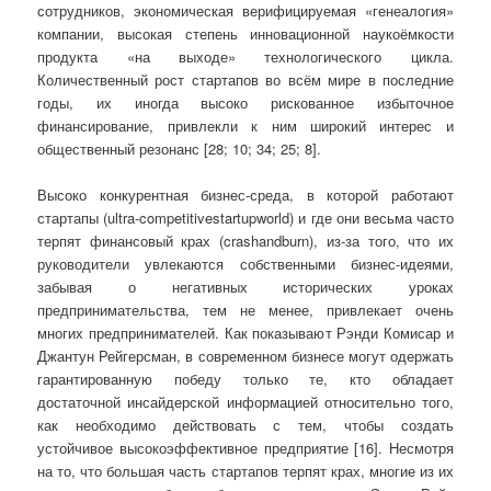
сотрудников, экономическая верифицируемая «генеалогия»
компании, высокая степень инновационной наукоёмкости
продукта «на выходе» технологического цикла.
Количественный рост стартапов во всём мире в последние
годы, их иногда высоко рискованное избыточное
финансирование, привлекли к ним широкий интерес и
общественный резонанс [28; 10; 34; 25; 8].
Высоко конкурентная бизнес-среда, в которой работают
стартапы (ultra-competitivestartupworld) и где они весьма часто
терпят финансовый крах (crashandburn), из-за того, что их
руководители увлекаются собственными бизнес-идеями,
забывая о негативных исторических уроках
предпринимательства, тем не менее, привлекает очень
многих предпринимателей. Как показывают Рэнди Комисар и
Джантун Рейгерсман, в современном бизнесе могут одержать
гарантированную победу только те, кто обладает
достаточной инсайдерской информацией относительно того,
как необходимо действовать с тем, чтобы создать
устойчивое высокоэффективное предприятие [16]. Несмотря
на то, что большая часть стартапов терпят крах, многие из их