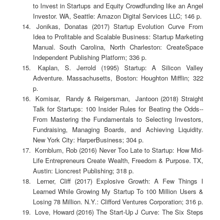
to Invest in Startups and Equity Crowdfunding like an Angel
Investor. WA, Seattle: Amazon Digital Services LLC; 146 p.
Jonikas, Donatas (2017) Startup Evolution Curve From
Idea to Profitable and Scalable Business: Startup Marketing
Manual. South Carolina, North Charleston: CreateSpace
Independent Publishing Platform; 336 p.
Kaplan, S. Jerrold (1995) Startup: A Silicon Valley
Adventure. Massachusetts, Boston: Houghton Mifflin; 322
p.
Komisar, Randy & Reigersman, Jantoon (2018) Straight
Talk for Startups: 100 Insider Rules for Beating the Odds--
From Mastering the Fundamentals to Selecting Investors,
Fundraising, Managing Boards, and Achieving Liquidity.
New York City: HarperBusiness; 304 p.
Kornblum, Rob (2016) Never Too Late to Startup: How Mid-
Life Entrepreneurs Create Wealth, Freedom & Purpose. TX,
Austin: Lioncrest Publishing; 318 p.
Lerner, Cliff (2017) Explosive Growth: A Few Things I
Learned While Growing My Startup To 100 Million Users &
Losing 78 Million. N.Y.: Clifford Ventures Corporation; 316 p.
Love, Howard (2016) The Start-Up J Curve: The Six Steps