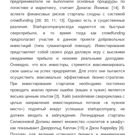
предприниматели не выполнили основные процедуры по
логистике и маркетингу, считает Донатас Йоникас [14]. В
аспекте финансовых рисков стартапы сходны с системой
crowdfunding [29; 30; 11; 13]. Однако есть и существенные
различия. Startupcompanyвсегда надеются на быстрые
сверхприбыли, в то время тогда как crowdfunding
предполагает участие в данном проекте добровольных
инвестиций (типа гуманитарной помощи). Инвестирование
представляет собой своего рода деловую игру с высокими
ожиданиями прибыли и низкими реальными доходами.
Очевидно, что все инвесторы, стремятся максимизировать
свои шансы на успех предприятия. Для этого они пытаются
осуществить максимально эффективные бизнес-стратегии.
При инвестировании стартапов необходимо постоянно
проводить анализ причин ошибок (ваших и чужих) является
весьма ценным опытом [3]. Хайп (назойливая сверхреклама с
целью направления инвестиционных потоков «в нужное
место») поднятый вокруг успешных startupcompany, не
должен вводить в заблуждение. Легендарные стартапы
Силиконовой Долины имеют множество «скелетов в шкафу»
как показывают Джеррольд Каплан [15] и Джон Каррейру [6].
Поэтому для ведения успешного бизнеса и минимизации