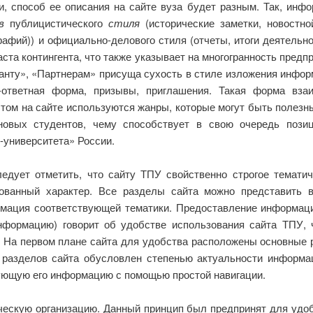
, способ ее описания на сайте вуза будет разным. Так, инф
в
публицистического
стиля
(исторические заметки, новостн
фий)) и официально-делового стиля (отчеты, итоги деятельнос
ста контингента, что также указывает на многогранность предпр
анту», «Партнерам» присуща сухость в стиле изложения инфор
-ответная форма, призывы, приглашения. Такая форма взаи
этом на сайте используются жанры, которые могут быть полезн
овых студентов, чему способствует в свою очередь пози
-университета» России.
едует отметить, что сайту ТПУ свойственно строгое темати
ованный характер. Все разделы сайта можно представить в
ация соответствующей тематики. Предоставление информаци
формацию) говорит об удобстве использования сайта ТПУ, 
 На первом плане сайта для удобства расположены основные р
 разделов сайта обусловлен степенью актуальности информа
ующую его информацию с помощью простой навигации.
ескую организацию. Данный принцип был предпринят для удоб