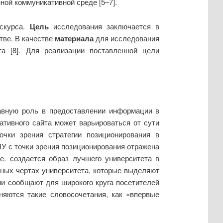
ной коммуникативной среде [5–7].
искурса.
Цель
исследования заключается в
тве. В качестве
материала
для исследования
та [8]. Для реализации поставленной цели
лавную роль в предоставлении информации в
ативного сайта может варьироваться от сути
чки зрения стратегии позиционирования в
У с точки зрения позиционирования отражена
е. создается образ лучшего университета в
рных чертах университета, которые выделяют
они сообщают для широкого круга посетителей
няются такие словосочетания, как «впервые