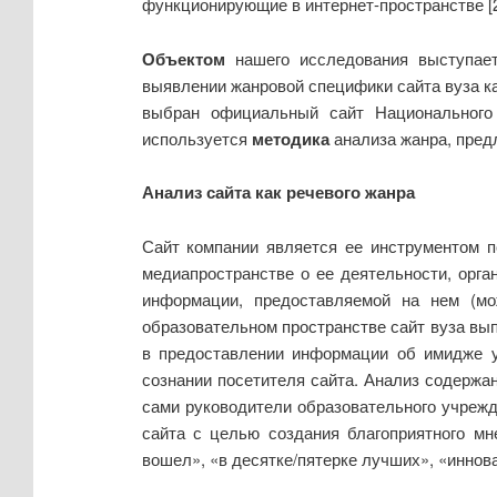
функционирующие в интернет-пространстве [2
Объектом
нашего исследования выступает
выявлении жанровой специфики сайта вуза к
выбран официальный сайт Национального и
используется
методика
анализа жанра, предл
Анализ сайта как речевого жанра
Сайт компании является ее инструментом п
медиапространстве о ее деятельности, орга
информации, предоставляемой на нем (мо
образовательном пространстве сайт вуза вы
в предоставлении информации об имидже ун
сознании посетителя сайта. Анализ содержа
сами руководители образовательного учрежде
сайта с целью создания благоприятного мн
вошел», «в десятке/пятерке лучших», «иннов