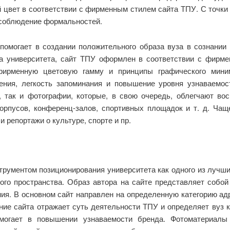
й цвет в соответствии с фирменным стилем сайта ТПУ. С точки 
и соблюдение формальностей.
омогает в создании положительного образа вуза в сознании 
 университета, сайт ТПУ оформлен в соответствии с фирмен
ирменную цветовую гамму и принципы графического миним
ения, легкость запоминания и повышение уровня узнаваемос
, так и фотографии, которые, в свою очередь, облегчают во
корпусов, конференц-залов, спортивных площадок и т. д. Чащ
 репортажи о культуре, спорте и пр.
рументом позиционирования университета как одного из лучших
ого пространства. Образ автора на сайте представляет собой
ия. В основном сайт направлен на определенную категорию адр
ие сайта отражает суть деятельности ТПУ и определяет вуз 
омогает в повышении узнаваемости бренда. Фотоматериалы