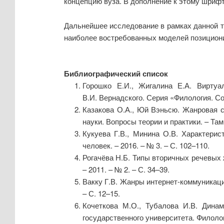
концепцию вуза. В дополнение к этому шрифт
Дальнейшее исследование в рамках данной т
наиболее востребованных моделей позициони
Библиографический список
Горошко Е.И., Жигалина Е.А. Виртуа
В.И. Вернадского. Серия «Филология. Соц
Казакова О.А., Юй Вэньсю. Жанровая с
науки. Вопросы теории и практики. – Тамбов
Кукуева Г.В., Минина О.В. Характери
человек. – 2016. – № 3. – С. 102–110.
Рогачёва Н.Б. Типы вторичных речевых 
– 2011. – № 2. – С. 34–39.
Вакку Г.В. Жанры интернет-коммуникации:
– С. 12–15.
Кочеткова М.О., Тубалова И.В. Динам
государственного университета. Филологи