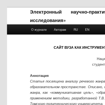
Электронный научно-прак
исследования»
Main menu
О журнале
Авторам
RU
EN
Skip to primary content
Skip to secondary content
САЙТ ВУЗА КАК ИНСТРУМ
Наци
студент
Аннотация
Статья посвящена анализу речевого жанра
образовательном пространстве. Описано, 
жанра, как «коммуникативная цель», «обр
применением методики, разработанной Т.В
Томского политехнического университета.