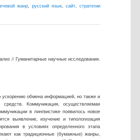
ечевой жанр
,
русский язык
,
сайт
,
стратегии
ализ // Гуманитарные научные исследования.
о ускорению обмена информацией, но также и
 средств. Коммуникация, осуществляемая
оммуникации в лингвистике появилось новое
ятся выявление, изучение и типологизация
ирования в условиях определенного этапа
екают как традиционные (бумажные) жанры,