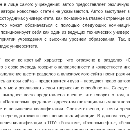
н в лице самого учреждения: автор предоставляет различную
 авторы новостных статей не указываются. Автор выступает 
трудниках университета, как показано на главной странице са
втор может обозначаться с помощью следующих номинаций:
 позиционирует себя как один из ведущих технических универ
приятии учреждения с высоким уровнем образования. Так, 
идж университета.
носит конкретный характер, что отражено в разделах «С
о в свою очередь говорит о направленности и конкретности и
наполнение шести разделов анализируемого сайта носит разли
ь авторы сайта – представители вуза – передают право автор
ь я могу реализовать свои творческие способности». Следуе
 выгоднее всего представлена внешне, что говорит о том, 
л «Партнерам» предлагает адресатам (потенциальным партнерам
е и повышении квалификации. Соответственно, с точки зре
р переподготовки и повышения квалификации. В данном разде
шения квалификации в ТПУ: «Росатом», «Газпромнефть», «Решет
енных разделов, на которых представлена информация, актуал