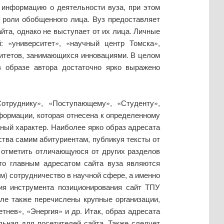
 информацию о деятельности вуза, при этом
в роли обобщенного лица. Вуз предоставляет
йта, однако не выступает от их лица. Личные
 «университет», «научный центр Томска»,
ситетов, занимающихся инновациями. В целом
в образе автора достаточно ярко выражено
отруднику», «Поступающему», «Студенту»,
нформации, которая отнесена к определенному
чный характер. Наиболее ярко образ адресата
ства самим абитуриентам, публикуя тексты от
т отметить отличающуюся от других разделов
что главным адресатом сайта вуза являются
) сотрудничество в научной сфере, а именно
ния инструмента позиционирования сайт ТПУ
ле также перечислены крупные организации,
нев», «Энергия» и др. Итак, образ адресата
ьная для посетителей сайта. Также следует