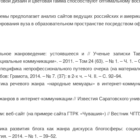
овой дизайн и цветовая гамма способствуют оптимальному вос
емы предполагает анализ сайтов ведущих российских и америк
рования вуза в образовательном пространстве посредством оф
льное жанроведение: устоявшееся и // Ученые записки Тав
иальные коммуникации». – 2011. – Том 24 (63). – № 1. – Ч. 1. – 
пецифика непрофессионального путевого очерка (на материале 
: Грамота, 2014. – № 7. (37): в 2-х ч. – Ч. II. – C. 92–94.
стика речевого жанра «народные мемуары» в интернет-коммун
жанров в интернет-коммуникации // Известия Саратовского уни
 веб-сайт (на примере сайта ГТРК «Чувашия») // Вестник ЧГПУ и
ика развития блога как жанра дискурса блогосферы: социол
я. – 2014. – № 1. – 39–52.