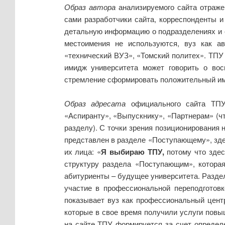
Образ автора
анализируемого сайта отраже
сами разработчики сайта, корреспонденты и
детальную информацию о подразделениях и со
местоимения не используются, вуз как а
«технический ВУЗ», «Томский политех». ТПУ
имидж университета может говорить о вос
стремление сформировать положительный им
Образ адресата
официального сайта ТПУ 
«Аспиранту», «Выпускнику», «Партнерам» (чт
разделу). С точки зрения позиционирования 
представлен в разделе «Поступающему», здес
их лица: «
Я выбираю ТПУ,
потому что здес
структуру раздела «Поступающим», которая
абитуриенты – будущее университета. Разде
участие в профессиональной переподготовк
показывает вуз как профессиональный цент
которые в свое время получили услуги повы
на сайте ТПУ формируется за счет определ