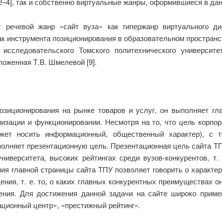
–4], так и собственно виртуальные жанры, оформившиеся в дан
 речевой жанр «сайт вуза» как гипержанр виртуального д
ак инструмента позиционирования в образовательном пространс
сследовательского Томского политехнического университе
оженная Т.В. Шмелевой [9].
озиционирования на рынке товаров и услуг, он выполняет г
низации и функционировании. Несмотря на то, что
цель
корпор
жет носить информационный, общественный характер), с то
полняет презентационную цель. Презентационная цель сайта ТП
иверситета, высоких рейтингах среди вузов-конкурентов, т. 
ния главной страницы сайта ТПУ позволяет говорить о характе
ния, т. е. то, о каких главных конкурентных преимуществах 
ения. Для достижения данной задачи на сайте широко приме
ационный центр», «престижный рейтинг».