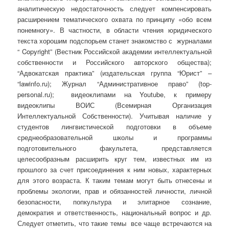
аналитическую недостаточность следует компенсировать
расширением тематического охвата по принципу «обо всем
понемногу». В частности, в области чтения юридического
текста хорошим подспорьем станет знакомство с журналами
“ Copyright” (Вестник Российской академии интеллектуальной
собственности и Российского авторского общества);
“Адвокатская практика” (издательская группа “Юрист” –
“lawinfo.ru); Журнал “Административное право” (top-
personal.ru); видеоклипами на Youtube, к примеру
видеоклипы ВОИС (Всемирная Организация
Интеллектуальной Собственности). Учитывая наличие у
студентов лингвистической подготовки в объеме
среднеобразовательной школы и программы
подготовительного факультета, представляется
целесообразным расширить круг тем, известных им из
прошлого за счет присоединения к ним новых, характерных
для этого возраста. К таким темам могут быть отнесены и
проблемы экологии, прав и обязанностей личности, личной
безопасности, попкультура и элитарное сознание,
демократия и ответственность, национальный вопрос и др.
Следует отметить, что такие темы все чаще встречаются на