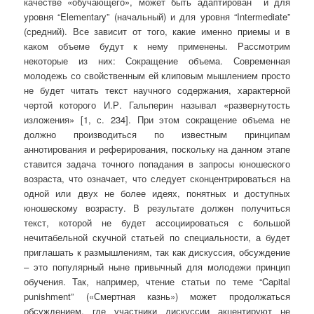
качестве «обучающего», может быть адаптирован и для
уровня “Elementary” (начальный) и для уровня “Intermediate”
(средний). Все зависит от того, какие именно приемы и в
каком объеме будут к нему применены. Рассмотрим
некоторые из них: Сокращение объема. Современная
молодежь со свойственным ей клиповым мышлением просто
не будет читать текст научного содержания, характерной
чертой которого И.Р. Гальперин называл «развернутость
изложения» [1, с. 234]. При этом сокращение объема не
должно производиться по известным принципам
аннотирования и реферирования, поскольку на данном этапе
ставится задача точного попадания в запросы юношеского
возраста, что означает, что следует сконцентрироваться на
одной или двух не более идеях, понятных и доступных
юношескому возрасту. В результате должен получиться
текст, которой не будет ассоциироваться с большой
нечитабельной скучной статьей по специальности, а будет
приглашать к размышлениям, так как дискуссия, обсуждение
– это популярный ныне привычный для молодежи принцип
обучения. Так, например, чтение статьи по теме “Capital
punishment” («Смертная казнь») может продолжаться
обсуждением, где участники дискуссии акцентируют не