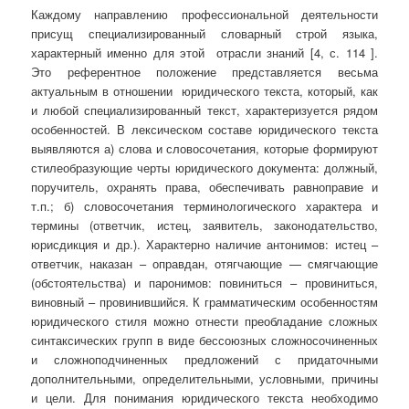
Каждому направлению профессиональной деятельности
присущ специализированный словарный строй языка,
характерный именно для этой отрасли знаний [4, с. 114 ].
Это референтное положение представляется весьма
актуальным в отношении юридического текста, который, как
и любой специализированный текст, характеризуется рядом
особенностей. В лексическом составе юридического текста
выявляются а) слова и словосочетания, которые формируют
стилеобразующие черты юридического документа: должный,
поручитель, охранять права, обеспечивать равноправие и
т.п.; б) словосочетания терминологического характера и
термины (ответчик, истец, заявитель, законодательство,
юрисдикция и др.). Характерно наличие антонимов: истец –
ответчик, наказан – оправдан, отягчающие — смягчающие
(обстоятельства) и паронимов: повиниться – провиниться,
виновный – провинившийся. К грамматическим особенностям
юридического стиля можно отнести преобладание сложных
синтаксических групп в виде бессоюзных сложносочиненных
и сложноподчиненных предложений с придаточными
дополнительными, определительными, условными, причины
и цели. Для понимания юридического текста необходимо