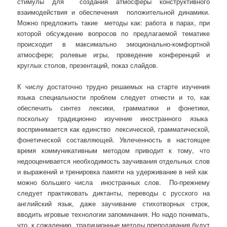
стимулы для создания атмосферы конструктивного
взаимодействия и обеспечения положительной динамики.
Можно предложить такие методы как: работа в парах, при
которой обсуждение вопросов по предлагаемой тематике
происходит в максимально эмоционально-комфортной
атмосфере; ролевые игры, проведение конференций и
круглых столов, презентаций, показ слайдов.
К числу достаточно трудно решаемых на старте изучения
языка специальности проблем следует отнести и то, как
обеспечить синтез лексики, грамматики и фонетики,
поскольку традиционно изучение иностранного языка
воспринимается как единство лексической, грамматической,
фонетической составляющей. Увлеченность в настоящее
время коммуникативным методом приводит к тому, что
недооценивается необходимость заучивания отдельных слов
и выражений и тренировка памяти на удерживание в ней как
можно большего числа иностранных слов. По-прежнему
следует практиковать диктанты, переводы с русского на
английский язык, даже заучивание стихотворных строк,
вводить игровые технологии запоминания. Но надо понимать,
что, к сожалению, традиционные методы преподавания будут