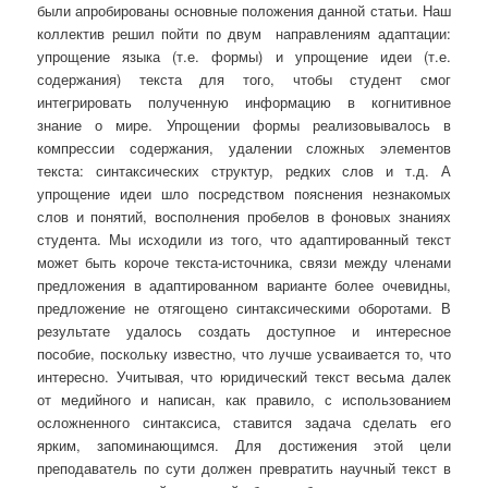
были апробированы основные положения данной статьи. Наш
коллектив решил пойти по двум направлениям адаптации:
упрощение языка (т.е. формы) и упрощение идеи (т.е.
содержания) текста для того, чтобы студент смог
интегрировать полученную информацию в когнитивное
знание о мире. Упрощении формы реализовывалось в
компрессии содержания, удалении сложных элементов
текста: синтаксических структур, редких слов и т.д. А
упрощение идеи шло посредством пояснения незнакомых
слов и понятий, восполнения пробелов в фоновых знаниях
студента. Мы исходили из того, что адаптированный текст
может быть короче текста-источника, связи между членами
предложения в адаптированном варианте более очевидны,
предложение не отягощено синтаксическими оборотами. В
результате удалось создать доступное и интересное
пособие, поскольку известно, что лучше усваивается то, что
интересно. Учитывая, что юридический текст весьма далек
от медийного и написан, как правило, с использованием
осложненного синтаксиса, ставится задача сделать его
ярким, запоминающимся. Для достижения этой цели
преподаватель по сути должен превратить научный текст в