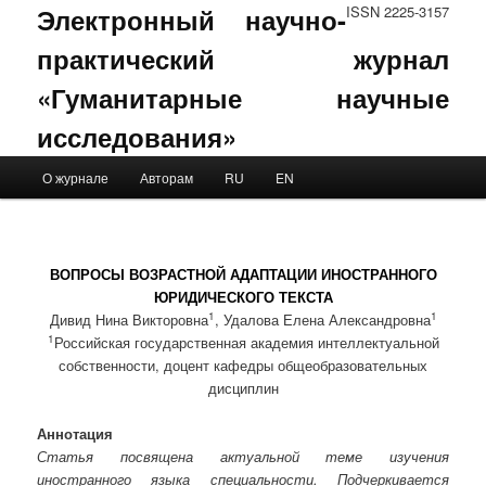
Электронный научно-
ISSN 2225-3157
практический журнал
«Гуманитарные научные
исследования»
Main menu
О журнале
Авторам
RU
EN
Skip to primary content
Skip to secondary content
ВОПРОСЫ ВОЗРАСТНОЙ АДАПТАЦИИ ИНОСТРАННОГО
ЮРИДИЧЕСКОГО ТЕКСТА
1
1
Дивид Нина Викторовна
, Удалова Елена Александровна
1
Российская государственная академия интеллектуальной
собственности, доцент кафедры общеобразовательных
дисциплин
Аннотация
Статья посвящена актуальной теме изучения
иностранного языка специальности. Подчеркивается