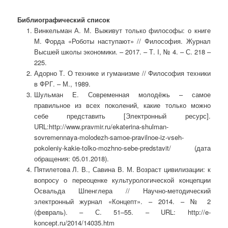
Библиографический список
Винкельман А. М. Выживут только философы: о книге
М. Форда «Роботы наступают» // Философия. Журнал
Высшей школы экономики. – 2017. – Т. I, № 4. – С. 218 –
225.
Адорно Т. О технике и гуманизме // Философия техники
в ФРГ. – М., 1989.
Шульман Е. Современная молодёжь – самое
правильное из всех поколений, какие только можно
себе представить [Электронный ресурс].
URL:http://www.pravmir.ru/ekaterina-shulman-
sovremennaya-molodezh-samoe-pravilnoe-iz-vseh-
pokoleniy-kakie-tolko-mozhno-sebe-predstavit/ (дата
обращения: 05.01.2018).
Пятилетова Л. В., Савина В. М. Возраст цивилизации: к
вопросу о переоценке культурологической концепции
Освальда Шпенглера // Научно-методический
электронный журнал «Концепт». – 2014. – № 2
(февраль). – С. 51–55. – URL: http://e-
koncept.ru/2014/14035.htm