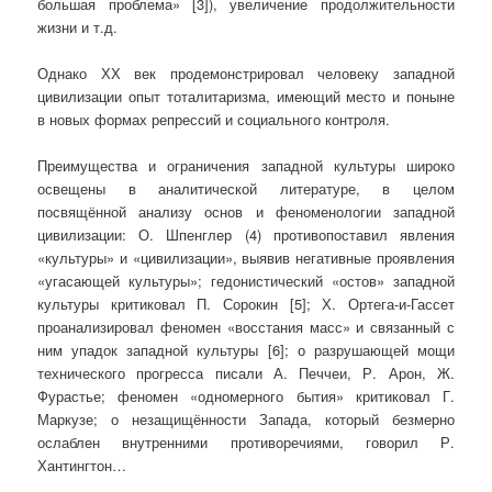
большая проблема» [3]), увеличение продолжительности
жизни и т.д.
Однако ХХ век продемонстрировал человеку западной
цивилизации опыт тоталитаризма, имеющий место и поныне
в новых формах репрессий и социального контроля.
Преимущества и ограничения западной культуры широко
освещены в аналитической литературе, в целом
посвящённой анализу основ и феноменологии западной
цивилизации: О. Шпенглер (4) противопоставил явления
«культуры» и «цивилизации», выявив негативные проявления
«угасающей культуры»; гедонистический «остов» западной
культуры критиковал П. Сорокин [5]; Х. Ортега-и-Гассет
проанализировал феномен «восстания масс» и связанный с
ним упадок западной культуры [6]; о разрушающей мощи
технического прогресса писали А. Печчеи, Р. Арон, Ж.
Фурастье; феномен «одномерного бытия» критиковал Г.
Маркузе; о незащищённости Запада, который безмерно
ослаблен внутренними противоречиями, говорил Р.
Хантингтон…