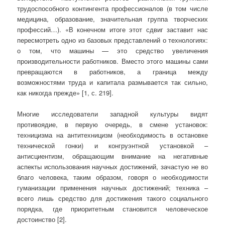
трудоспособного контингента профессионалов (в том числе
медицина, образование, значительная группа творческих
профессий…). «В конечном итоге этот сдвиг заставит нас
пересмотреть одно из базовых представлений о технологиях:
о том, что машины — это средство
увеличения
производительности работников. Вместо этого машины сами
превращаются в работников, а граница между
возможностями труда и капитала размывается так сильно,
как никогда прежде» [1, с. 219].
Многие исследователи западной культуры видят
противоядие, в первую очередь, в смене установок:
техницизма на антитехницизм (необходимость в остановке
технической гонки) и конгруэнтной установкой –
антисциентизм, обращающим внимание на негативные
аспекты использования научных достижений, зачастую не во
благо человека, таким образом, говоря о необходимости
гуманизации применения научных достижений; техника –
всего лишь средство для достижения такого социального
порядка, где приоритетным становится человеческое
достоинство [2].