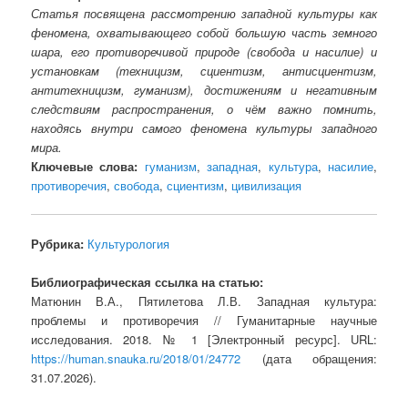
Статья посвящена рассмотрению западной культуры как
феномена, охватывающего собой большую часть земного
шара, его противоречивой природе (свобода и насилие) и
установкам (техницизм, сциентизм, антисциентизм,
антитехницизм, гуманизм), достижениям и негативным
следствиям распространения, о чём важно помнить,
находясь внутри самого феномена культуры западного
мира.
Ключевые слова:
гуманизм
,
западная
,
культура
,
насилие
,
противоречия
,
свобода
,
сциентизм
,
цивилизация
Рубрика:
Культурология
Библиографическая ссылка на статью:
Матюнин В.А., Пятилетова Л.В. Западная культура:
проблемы и противоречия // Гуманитарные научные
исследования. 2018. № 1 [Электронный ресурс]. URL:
https://human.snauka.ru/2018/01/24772
(дата обращения:
31.07.2026).