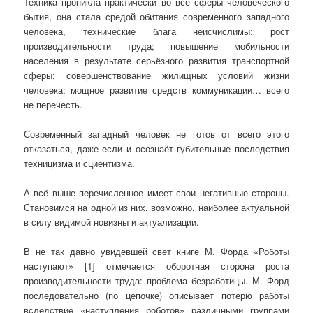
Техника проникла практически во все сферы человеческого
бытия, она стала средой обитания современного западного
человека, технические блага неисчислимы: рост
производительности труда; повышение мобильности
населения в результате серьёзного развития транспортной
сферы; совершенствование жилищных условий жизни
человека; мощное развитие средств коммуникации… всего
не перечесть.
Современный западный человек не готов от всего этого
отказаться, даже если и осознаёт губительные последствия
техницизма и сциентизма.
А всё выше перечисленное имеет свои негативные стороны.
Становимся на одной из них, возможно, наиболее актуальной
в силу видимой новизны и актуализации.
В не так давно увидевшей свет книге М. Форда «Роботы
наступают» [1] отмечается оборотная сторона роста
производительности труда: проблема безработицы. М. Форд
последовательно (по цепочке) описывает потерю работы
вследствие «наступления роботов» различными группами