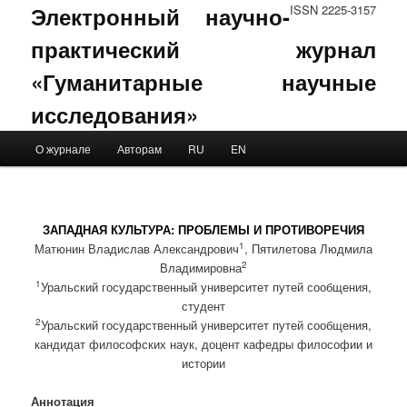
Электронный научно-
ISSN 2225-3157
практический журнал
«Гуманитарные научные
исследования»
Main menu
О журнале
Авторам
RU
EN
Skip to primary content
Skip to secondary content
ЗАПАДНАЯ КУЛЬТУРА: ПРОБЛЕМЫ И ПРОТИВОРЕЧИЯ
1
Матюнин Владислав Александрович
, Пятилетова Людмила
2
Владимировна
1
Уральский государственный университет путей сообщения,
студент
2
Уральский государственный университет путей сообщения,
кандидат философских наук, доцент кафедры философии и
истории
Аннотация