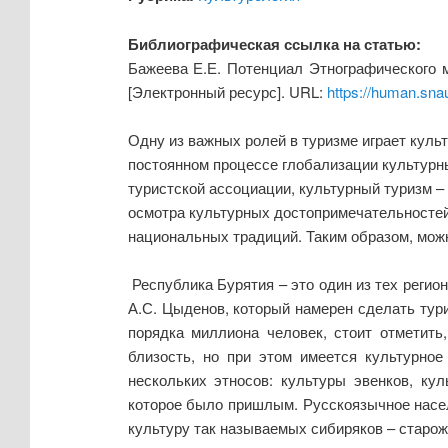
Библиографическая ссылка на статью:
Бажеева Е.Е. Потенциал Этнографического м
[Электронный ресурс]. URL:
https://human.sna
Одну из важных ролей в туризме играет куль
постоянном процессе глобализации культурн
туристской ассоциации, культурный туризм –
осмотра культурных достопримечательностей
национальных традиций. Таким образом, можн
Республика Бурятия – это один из тех регион
А.С. Цыденов, который намерен сделать тур
порядка миллиона человек, стоит отметить
близость, но при этом имеется культурное
нескольких этносов: культуры эвенков, ку
которое было пришлым. Русскоязычное населе
культуру так называемых сибиряков – старож