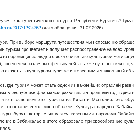
узея, как туристического ресурса Республики Бурятия // Гум
uka.ru/2017/12/24752
(дата обращения: 31.07.2026).
тура. При выборе маршрута путешествия мы непременно обраща
ый туризм процветает и получает распространение на всех уро
 это перемещение людей с исключительно культурной мотиваци
, посещения различных фестивалей, а также путешествия с цел
о сказать, в культурном туризме интересным и уникальный объ
ов, где туризм может стать одной из важнейших отраслей разви
изм в республике флагманом развития. За прошлый год туристи
, что в основном это туристы из Китая и Монголии. Это обу
 и этнографическое многообразие. Культура народов Забай
льтуры бурят, которые являются коренными народами Забайк
ние в Забайкалье в итоге образовало три своеобразные культ
илов.