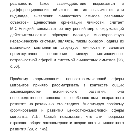
реальности. Такое взаимодействие выражается в
дифференцировании объектов по их значимости для
индивида, выявлении личностного смысла различных
объектов» Ценностные ориентации личности, считает
М.С.Яницкий, связывают ее внутренний мир с окружающей
действительностью, образуют сложную многоуровневую
иерархическую систему, являясь, таким образом, одним из
важнейших компонентов структуры личности и занимая
промежуточное положение между мотивационно-
потребностной сферой и системой личностных смыслов [28,
c.56].
Проблему формирования ценностно-смысловой сферы
мигрантов принято рассматривать в контексте общих
закономерностей психического развития, она
непосредственно связана с особенностями возрастного
развития на различных его стадиях. Анализируя проблему
формирования и развития ценностно-смысловой сферы
мигранта, А.В. Серый показывает, что эти процессы
отражают общие закономерности возрастного и личностного
развития [29, c. 145].