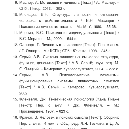
Маслоу, А. Мотивация и личность [Текст] / А. Маслоу. –
СПб.: Питер, 2013. – 352 с.
Мясищев, В.Н. Структура личности и отношения
человека к действительности / В.Н. Мясищев /
Психология личности: тексты. – М.: МГУ, 1980. – 35-38.
Мерлин, В.С. Психология индивидуальности [Текст] /
В.С. Мерлин. – М., 2009. – 544 с.
Оллпорт, Г. Личность в психологии [Текст]: Пер. с англ.
/ Г. Олпорт. - М.: КСП+; СПб.: Ювента, 1998. - 345 с.
Серый, А.В. Система личностных смыслов: структура,
функции, динамика [Текст] / А.В. Серый; науч. ред. М.
С. Яницкий. – Кемерово: Кузбассвузиздат, 2004. – 272 с.
Серый, А.В. Психологические механизмы
функционирования системы личностных смыслов
[Текст] / А.В. Серый. - Кемерово: Кузбассвузиздат,
2002.
Флейвелл, Дж. Генетическая психология Жана Пиаже
[Текст]: Пер. с англ. / Дж. Флейвелл. – М.:
Просвещение, 1967. – 623 с.
Франкл, В. Человек в поисках смысла [Текст]: Сборник:
Пер. с англ. И нем. / Общ. ред. Л.Я. Гозмана и Д. А.