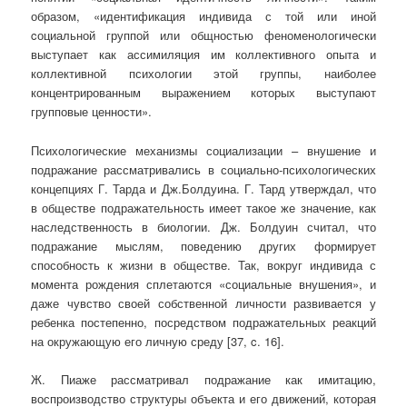
образом, «идентификация индивида с той или иной
cоциальной группой или общностью феноменологически
выступает как ассимиляция им коллективного опыта и
коллективной психологии этой группы, наиболее
концентрированным выражением которых выступают
групповые ценности».
Психологические механизмы социализации – внушение и
подражание рассматривались в социально-психологических
концепциях Г. Тарда и Дж.Болдуина. Г. Тард утверждал, что
в обществе подражательность имеет такое же значение, как
наследственность в биологии. Дж. Болдуин считал, что
подражание мыслям, поведению других формирует
способность к жизни в обществе. Так, вокруг индивида с
момента рождения сплетаются «социальные внушения», и
даже чувство своей собственной личности развивается у
ребенка постепенно, посредством подражательных реакций
на окружающую его личную среду [37, c. 16].
Ж. Пиаже рассматривал подражание как имитацию,
воспроизводство структуры объекта и его движений, которая