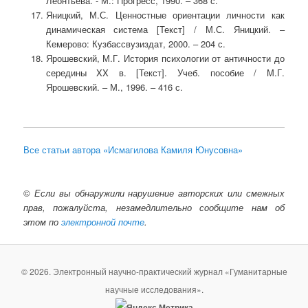
Леонтьева. - М.: Прогресс, 1990. – 368 с.
Яницкий, М.С. Ценностные ориентации личности как
динамическая система [Текст] / М.С. Яницкий. –
Кемерово: Кузбассвузиздат, 2000. – 204 с.
Ярошевский, М.Г. История психологии от античности до
середины XX в. [Текст]. Учеб. пособие / М.Г.
Ярошевский. – М., 1996. – 416 с.
Все статьи автора «Исмагилова Камиля Юнусовна»
©
Если вы обнаружили нарушение авторских или смежных
прав, пожалуйста, незамедлительно сообщите нам об
этом по
электронной почте
.
© 2026. Электронный научно-практический журнал «Гуманитарные
научные исследования».