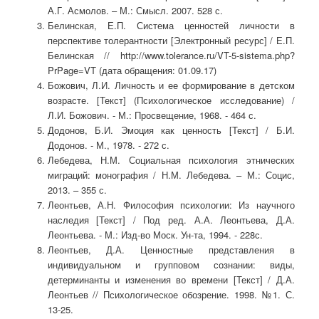
А.Г. Асмолов. – М.: Смысл. 2007. 528 с.
Белинская, Е.П. Система ценностей личности в
перспективе толерантности [Электронный ресурс] / Е.П.
Белинская // http://www.tolerance.ru/VT-5-sistema.php?
PrPage=VT (дата обращения: 01.09.17)
Божович, Л.И. Личность и ее формирование в детском
возрасте. [Текст] (Психологическое исследование) /
Л.И. Божович. - М.: Просвещение, 1968. - 464 с.
Додонов, Б.И. Эмоция как ценность [Текст] / Б.И.
Додонов. - М., 1978. - 272 с.
Лебедева, Н.М. Социальная психология этнических
миграций: монография / Н.М. Лебедева. – М.: Социс,
2013. – 355 с.
Леонтьев, А.Н. Философия психологии: Из научного
наследия [Текст] / Под ред. А.А. Леонтьева, Д.А.
Леонтьева. - М.: Изд-во Моск. Ун-та, 1994. - 228с.
Леонтьев, Д.А. Ценностные представления в
индивидуальном и групповом сознании: виды,
детерминанты и изменения во времени [Текст] / Д.А.
Леонтьев // Психологическое обозрение. 1998. №1. С.
13-25.