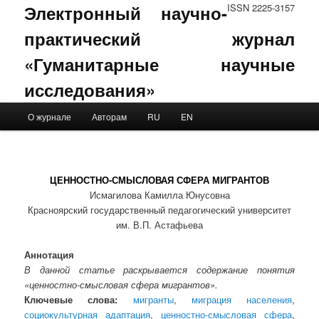
Электронный научно-
ISSN 2225-3157
практический журнал
«Гуманитарные научные
исследования»
Main menu
О журнале
Авторам
RU
EN
Skip to primary content
Skip to secondary content
ЦЕННОСТНО-СМЫСЛОВАЯ СФЕРА МИГРАНТОВ
Исмагилова Камилла Юнусовна
Красноярский государственный педагогический университет
им. В.П. Астафьева
Аннотация
В данной статье раскрывается содержание понятия
«ценностно-смысловая сфера мигрантов».
Ключевые слова:
мигранты
,
миграция населения
,
социокультурная адаптация
,
ценностно-смысловая сфера
,