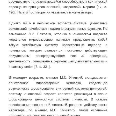
сосуществуют с развивающейся способностью к критической
переоценке принципов внешней, «взрослой» морали [17, c.
190]. На эти противоречия указывают многие авторы.
Однако лишь в юношеском возрасте система ценностных
ориентаций приобретает подлинно регулятивные функции. По
замечанию Л.И. Божович, «только в юношеском возрасте
моральное мировоззрение начинает представлять собой
такую устойчивую систему нравственных идеалов и
принципов, которая становится постоянно действующим
побудителем, опосредствующем все их поведение,
деятельность, отношение к окружающей действительности и
к самому себе» [7, с. 321].
В молодом возрасте, считает М.С. Яницкий, складывается
собственное мировоззрение человека, создающее
возможность формирования внутренней системы ценностей,
поэтому юношеский возраст является решающим в плане
формирования ценностной системы личности. В основе
приобретения ценностной системой реально действующего
характера, по мнению М.С. Яницкого, лежит осознание
человеком личностного смысла своей жизни.