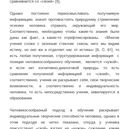
сравнивается со «своей» [5].
Однако постоянно переосмысливать получаемую
информацию, значит противостоять природному стремлению
психики человека отражать окружающий его мир.
Соответственно, необходимо чтобы какие-то знания были
даны как факт, а какие-то отрефлексированы. «Многие
учения схожи с оконным стеклом: сквозь него мы видим
истину, но оно же и отделяет нас от истины» [6, C. 61], то
есть любая полученная, структурированная информация с
позиции человекосообразного обучения, является «чужой»,
и если нет когнитивно-диалоговой природы, то есть
сравнения полученной информацией со «своей», то
соответственно, ученик не раскрывает себя, свои творческие
возможности, а соответственно и индивидуальность
человека, то есть непосредственно ученик, нивелируется в
образовании.
Человекосообразный подход в обучении раскрывает
индивидуальные творческие способности человека, однако в
этом подходе не четко показано, откуда у ученика
присутствует «свой» взгляд на «чужое» суждение, каким