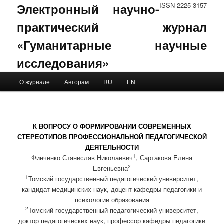
Электронный научно-
ISSN 2225-3157
практический журнал
«Гуманитарные научные
исследования»
Main menu
О журнале
Авторам
RU
EN
Skip to primary content
Skip to secondary content
К ВОПРОСУ О ФОРМИРОВАНИИ СОВРЕМЕННЫХ
СТЕРЕОТИПОВ ПРОФЕССИОНАЛЬНОЙ ПЕДАГОГИЧЕСКОЙ
ДЕЯТЕЛЬНОСТИ
1
Финченко Станислав Николаевич
, Сартакова Елена
2
Евгеньевна
1
Томский государственный педагогический университет,
кандидат медицинских наук, доцент кафедры педагогики и
психологии образования
2
Томский государственный педагогический университет,
доктор педагогических наук, профессор кафедры педагогики