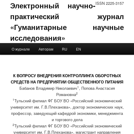
Электронный научно-
ISSN 2225-3157
практический журнал
«Гуманитарные научные
исследования»
Main menu
О журнале
Авторам
RU
EN
Skip to primary content
Skip to secondary content
К ВОПРОСУ ВНЕДРЕНИЯ КОНТРОЛЛИНГА ОБОРОТНЫХ
СРЕДСТВ НА ПРЕДПРИЯТИИ ОБЩЕСТВЕННОГО ПИТАНИЯ
1
Бабанов Владимир Николаевич
, Попова Анастасия
2
Романовна
1
Тульский филиал ФГ БОУ ВО «Российский экономический
университет им. Г.В.Плеханова», доктор экономических наук,
профессор, заведующий кафедрой экономики, менеджмента
и торгового дела
2
Тульский филиал ФГ БОУ ВО «Российский экономический
университет им. Г.В.Плеханова», магистрант направления