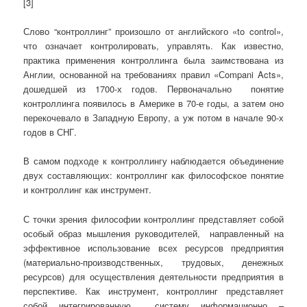
[3]
Слово “контроллинг” произошло от английского «to control»,
что означает контролировать, управлять. Как известно,
практика применения контроллинга была заимствована из
Англии, осно­ванной на требованиях правил «Сompani Acts»,
дошедшей из 1700-х го­дов. Первоначально понятие
контроллинга появилось в Америке в 70-е годы, а затем оно
перекоче­вало в Западную Европу, а уж потом в начале 90-х
годов в СНГ.
В самом подходе к контроллингу наблюдается объединение
двух составляющих: контроллинг как фи­лософское понятие
и контроллинг как инструмент.
С точки зрения философии контроллинг представляет собой
особый образ мышления руководителей, направленный на
эффективное использование всех ресурсов предприятия
(материально-производственных, трудовых, денежных
ресурсов) для осуществления деятельности предприятия в
перспективе. Как инструмент, контроллинг представляет
собой интегрированную систему ин­формационно –