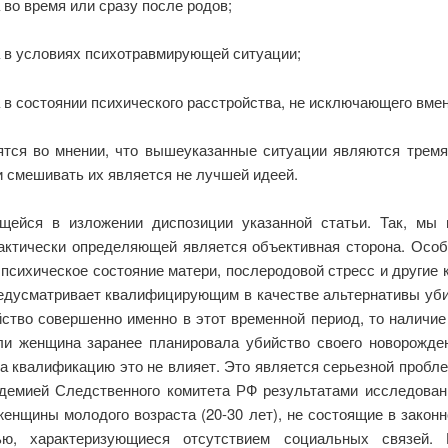
 во время или сразу после родов;
а в условиях психотравмирующей ситуации;
 в состоянии психического расстройства, не исключающего вме
дятся во мнении, что вышеуказанные ситуации являются тремя
и смешивать их является не лучшей идеей.
ащейся в изложении диспозиции указанной статьи. Так, мы 
фактически определяющей является объективная сторона. Особ
психическое состояние матери, послеродовой стресс и другие
редусматривает квалифицирующим в качестве альтернативы уби
ийство совершенно именно в этот временной период, то наличие
ли женщина заранее планировала убийство своего новорожден
а квалификацию это не влияет. Это является серьезной пробле
адемией Следственного комитета РФ результатами исследова
енщины молодого возраста (20-30 лет), не состоящие в закон
тью, характеризующиеся отсутствием социальных связей.