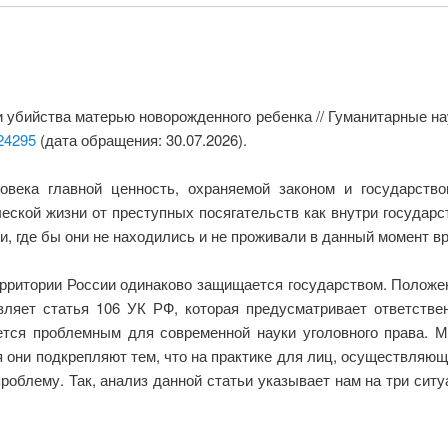
и убийства матерью новорожденного ребенка // Гуманитарные н
/24295
(дата обращения: 30.07.2026).
овека главной ценность, охраняемой законом и государство
ской жизни от преступных посягательств как внутри государст
, где бы они не находились и не проживали в данный момент в
ерритории России одинаково защищается государством. Положен
вляет статья 106 УК РФ, которая предусматривает ответстве
ется проблемным для современной науки уголовного права. М
я они подкрепляют тем, что на практике для лиц, осуществля
роблему. Так, анализ данной статьи указывает нам на три ситу