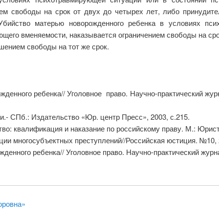
ем свободы на срок от двух до четырех лет, либо принудите
Убийство матерью новорожденного ребенка в условиях пси
ющего вменяемости, наказывается ограничением свободы на сро
шением свободы на тот же срок.
жденного ребенка// Уголовное право. Научно-практический жу
.- СПб.: Издательство «Юр. центр Пресс», 2003, с.215.
во: квалификация и наказание по российскому праву. М.: Юристь
ии многосубъектных преступлений//Российская юстиция. №10, 2
енного ребенка// Уголовное право. Научно-практический журнал
оровна»