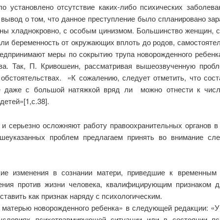
ло установлено отсутствие каких-либо психических заболева
вывод о том, что данное преступление было спланировано зар
шены хладнокровно, с особым цинизмом. Большинство женщин,
вали беременность от окружающих вплоть до родов, самостоят
редпринимают меры по сокрытию трупа новорожденного ребенк
ва. Так, П. Кривошеин, рассматривая вышеозвученную проб
обстоятельствах. «К сожалению, следует отметить, что сост
е даже с большой натяжкой вряд ли можно отнести к числ
етей»[1,с.38].
 серьезно осложняют работу правоохранительных органов в
шеуказанных проблем предлагаем принять во внимание сл
кие изменения в сознании матери, приведшие к временным
ения против жизни человека, квалифицирующим признаком д
ставить как признак наряду с психологическим.
 матерью новорожденного ребенка» в следующей редакции: «У
словиях психотравмирующей ситуации или в состоянии пси