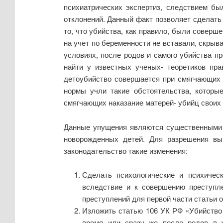
психиатрических экспертиз, следствием бы
отклонений. Данный факт позволяет сделать 
то, что убийства, как правило, были совер
на учет по беременности не вставали, скры
условиях, после родов и самого убийства п
найти у известных ученых- теоретиков пра
детоубийство совершается при смягчающих 
нормы учли такие обстоятельства, которы
смягчающих наказание матерей- убийц своих д
Данные упущения являются существенными и
новорожденных детей. Для разрешения вы
законодательство такие изменения:
Сделать психологические и психичес
вследствие и к совершению преступл
преступлений для первой части статьи о
Изложить статью 106 УК РФ «Убийство
время или сразу же после родов в у