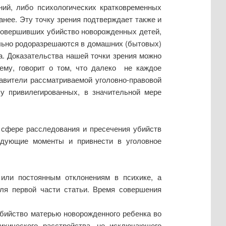
ний, либо психологических кратковременных
анее. Эту точку зрения подтверждает также и
 совершивших убийство новорожденных детей,
ельно родоразрешаются в домашних (бытовых)
а. Доказательства нашей точки зрения можно
лему, говорит о том, что далеко не каждое
авители рассматриваемой уголовно-правовой
у привилегированных, в значительной мере
 сфере расследования и пресечения убийств
едующие моменты и привнести в уголовное
 или постоянным отклонениям в психике, а
ля первой части статьи. Время совершения
бийство матерью новорожденного ребенка во
хического расстройства, не исключающего