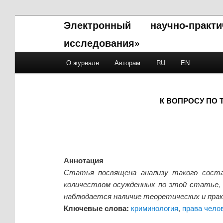
Электронный научно-прак
исследования»
Main menu
О журнале
Авторам
RU
EN
Skip to primary content
Skip to secondary content
К ВОПРОСУ ПО
Аннотация
Статья посвящена анализу такого соста
количеством осужденных по этой статье, 
наблюдается наличие теоретических и прак
Ключевые слова:
криминология
,
права чело