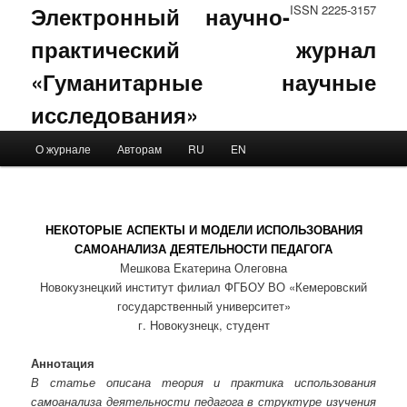
Электронный научно-
ISSN 2225-3157
практический журнал
«Гуманитарные научные
исследования»
Main menu
О журнале
Авторам
RU
EN
Skip to primary content
Skip to secondary content
НЕКОТОРЫЕ АСПЕКТЫ И МОДЕЛИ ИСПОЛЬЗОВАНИЯ
САМОАНАЛИЗА ДЕЯТЕЛЬНОСТИ ПЕДАГОГА
Мешкова Екатерина Олеговна
Новокузнецкий институт филиал ФГБОУ ВО «Кемеровский
государственный университет»
г. Новокузнецк, студент
Аннотация
В статье описана теория и практика использования
самоанализа деятельности педагога в структуре изучения