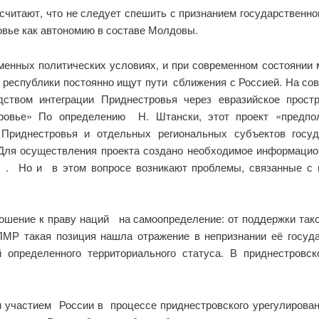
и считают, что не следует спешить с признанием государстве
вье как автономию в составе Молдовы.
менных политических условиях, и при современном состоянии 
республики постоянно ищут пути сближения с Россией. На сов
ством интеграции Приднестровья через евразийское прост
тровье» По определению Н. Штански, этот проект «предпол
 Приднестровья и отдельных региональных субъектов госуд
ля осуществления проекта создано необходимое информацион
ы . Но и в этом вопросе возникают проблемы, связанные с
ошение к праву наций на самоопределение: от поддержки таког
ПМР такая позиция нашла отражение в непризнании её госуда
 определенного территориального статуса. В приднестров
 участием России в процессе приднестровского урегулирован