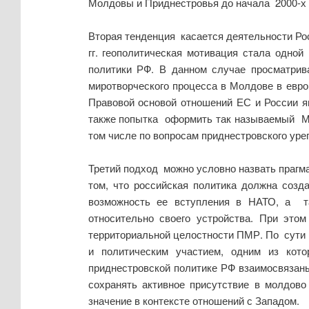
Молдовы и Приднестровья до начала 2000-х г
Вторая тенденция касается деятельности Рос
гг. геополитическая мотивация стала одно
политики РФ. В данном случае просматрив
миротворческого процесса в Молдове в евро
Правовой основой отношений ЕС и России я
также попытка оформить так называемый Ме
том числе по вопросам приднестровского уре
Третий подход можно условно назвать прагма
том, что российская политика должна соз
возможность ее вступления в НАТО, а 
относительно своего устройства. При это
территориальной целостности ПМР. По сути
и политическим участием, одним из кото
приднестровской политике РФ взаимосвязаны
сохранять активное присутствие в молдово
значение в контексте отношений с Западом.