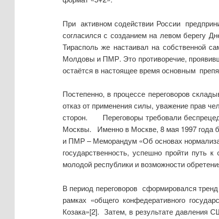
При активном содействии России предприни
согласился с созданием на левом берегу Дн
Тирасполь же настаивал на собственной са
Молдовы и ПМР. Это противоречие, проявивше
остаётся в настоящее время основным препя
Постепенно, в процессе переговоров скла
отказ от применения силы, уважение прав чел
сторон. Переговоры требовали беспрецедент
Москвы. Именно в Москве, 8 мая 1997 года
и ПМР – Меморандум «Об основах нормализа
государственность, успешно пройти путь к
молодой республики и возможности обретени
В период переговоров сформировался тренд
рамках «общего конфедеративного государ
Козака»[2]. Затем, в результате давления 