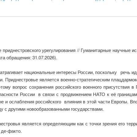
е приднестровского урегулирования // Гуманитарные научные ис
та обращения: 31.07.2026).
рагивает национальные интересы России, поскольку речь идет
и. Приднестровье является военно-стратегическим плацдармо
этому вопрос сохранения российского военного присутстви
асности России в связи с продвижением НАТО к её границам
ине и ослабления российского влияния в этой части Европы. В
ду с другими новообразованными государствами.
естровья является определяющим как с точки зрения его терри
 де-факто.