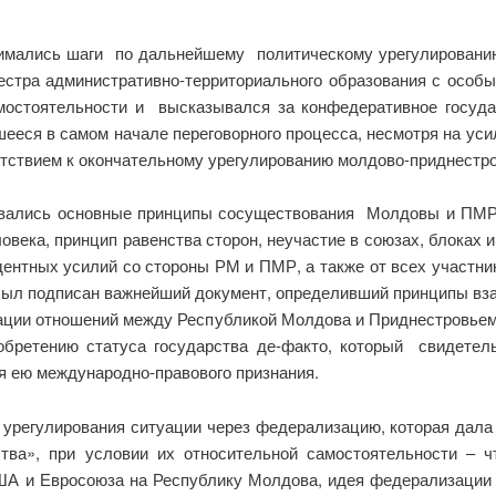
мались шаги по дальнейшему политическому урегулированию
естра административно-территориального образования с особ
мостоятельности и высказывался за конфедеративное госуда
еся в самом начале переговорного процесса, несмотря на усил
тствием к окончательному урегулированию молдово-приднестро
дывались основные принципы сосуществования Молдовы и ПМР
овека, принцип равенства сторон, неучастие в союзах, блоках 
ных усилий со стороны РМ и ПМР, а также от всех участнико
 был подписан важнейший документ, определивший принципы в
ции отношений между Республикой Молдова и Приднестровье
 обретению статуса государства де-факто, который свидетел
я ею международно-правового признания.
 урегулирования ситуации через федерализацию, которая дал
ства», при условии их относительной самостоятельности – 
США и Евросоюза на Республику Молдова, идея федерализации