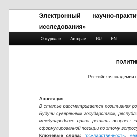
Электронный научно-прак
исследования»
Main menu
О журнале
Авторам
RU
EN
Skip to primary content
Skip to secondary content
ПОЛИТИ
Российская академия 
Аннотация
В статье рассматривается позитивная рол
Будучи суверенным государством, республ
международного права решать вопросы 
сформулированной позиции по этому вопросу
Ключевые слова:
государственность
,
меж