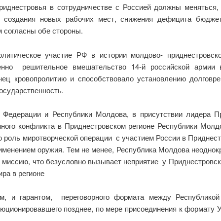
риднестровья в сотрудничестве с Россией должны меняться,
е создания новых рабочих мест, снижения дефицита бюджет
 согласны обе стороны.
литическое участие РФ в истории молдово- приднестровск
 решительное вмешательство 14-й российской армии в
ец кровопролитию и способствовало установлению долговрем
осударственность.
й Федерации и Республики Молдова, в присутствии лидера
нного конфликта в Приднестровском регионе Республики Мол
ль миротворческой операции с участием России в Приднестро
именением оружия. Тем не менее, Республика Молдова неодно
 миссию, что безусловно вызывает неприятие у Приднестровск
ира в регионе
, и гарантом, переговорного формата между Республикой
олюционировавшего позднее, по мере присоединения к формату 