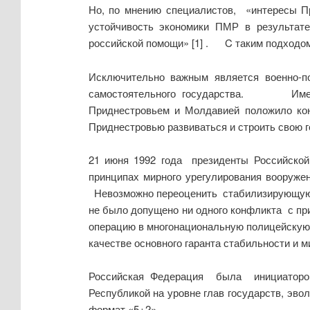
Но, по мнению специалистов, «интересы П
устойчивость экономики ПМР в результат
российской помощи» [1] . C таким подходом
Исключительно важным является военно-по
самостоятельного государства. Именно
Приднестровьем и Молдавией положило кон
Приднестровью развиваться и строить свою г
21 июня 1992 года президенты Российско
принципах мирного урегулирования вооруже
Невозможно переоценить стабилизирующую ро
не было допущено ни одного конфликта с пр
операцию в многонациональную полицейскую
качестве основного гаранта стабильности и м
Российская Федерация была инициатором
Республикой на уровне глав государств, эв
формат «5+2».