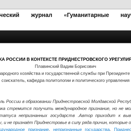
тический журнал «Гуманитарные нау
КА РОССИИ В КОНТЕКСТЕ ПРИДНЕСТРОВСКОГО УРЕГУЛИ
Плавинский Вадим Борисович
народного хозяйства и государственной службы при Президенте
соискатель, кафедра политологии и политического управления
ь России в образовании Приднестровской Молдавской Респуб
ика стремится получить международное признание, но не м
статуса непризнанных государств .Автор приходит к вы
, и не признаёт Приднестровье в силу ряда причин, которые 
дународное признание
,
непризнанные государства
,
Придне