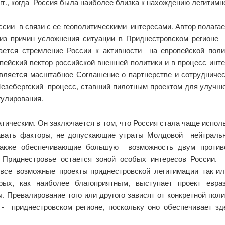
г., когда Россия была наиболее близка к нахождению легитимн
сии в связи с ее геополитическими интересами. Автор полагае
й из причин усложнения ситуации в Приднестровском регионе
ается стремление России к активности на европейской пол
пейский вектор российской внешней политики и в процесс инте
вляется масштабное Соглашение о партнерстве и сотрудничес
зебергский процесс, ставший пилотным проектом для улучш
гулирования.
тическим. Он заключается в том, что Россия стала чаще исполь
давать факторы, не допускающие утраты Молдовой нейтральн
также обеспечивающие большую возможность двум проти
м Приднестровье остается зоной особых интересов России
 все возможные проекты приднестровской легитимации так или
рых, как наиболее благоприятным, выступает проект евра
. Превалирование того или другого зависят от конкретной по
 - приднестровском регионе, поскольку оно обеспечивает 