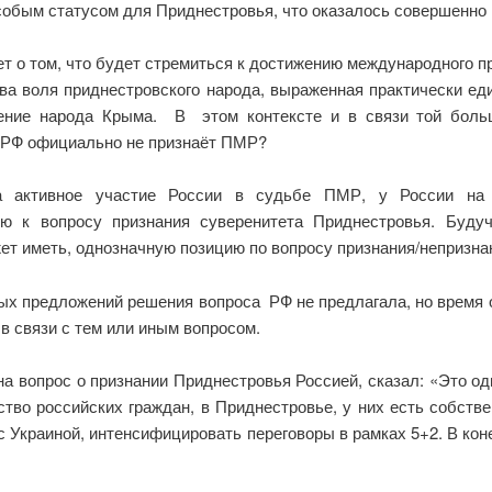
 особым статусом для Приднестровья, что оказалось совершенн
т о том, что будет стремиться к достижению международного п
ова воля приднестровского народа, выраженная практически ед
шение народа Крыма. В этом контексте и в связи той боль
у РФ официально не признаёт ПМР?
 на активное участие России в судьбе ПМР, у России 
ию к вопросу признания суверенитета Приднестровья. Буду
ет иметь, однозначную позицию по вопросу признания/непризнан
ых предложений решения вопроса РФ не предлагала, но время 
в связи с тем или иным вопросом.
ая на вопрос о признании Приднестровья Россией, сказал: «Это 
во российских граждан, в Приднестровье, у них есть собств
 с Украиной, интенсифицировать переговоры в рамках 5+2. В ко