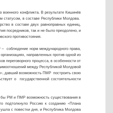
 военного конфликта. В результате Кишинёв
ым статусом, в составе Республики Молдова.
рство в составе двух равноправных единиц,
ия посредников, так и не было преодолено, и
вского противостояния.
 – соблюдение норм международного права,
и организациях, направленных против одной из
в переговорного процесса, в особенности от
заимоотношений между Республикой Молдовой
м», давший возможность ПМР построить свою
ьствует о государственной состоятельности
а бы РМ и ПМР возможность существования в
что подтолкнуло Россию к созданию «Плана
 ушла с повестки дня, и Республика Молдова