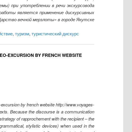
мы) при употреблении в речи экскурсовода
работы является применение дискурсивных
Царство вечной мерзлоты» в городе Якутске
йствие
,
туризм
,
туристический дискурс
IDEO-EXCURSION BY FRENCH WEBSITE
o-excursion by french website http://www.voyages-
 texts. Because the discourse is a communication
(strategy of rapprochement with the recipient – the
l, grammatical, stylistic devices) when used in the