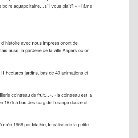
 boire aquapolitaine…s`il vous plaît?!» «l`âme
et d`histoire avec nous impressionont de
is aussi la garderie de la ville Angers oú on
11 hectares jardins, bas de 40 animations et
lerie cointreau de fruit…», «la cointreau est la
u en 1875 à bas des corg de l`orange douze et
créé 1966 par Mathie, le pâtisserie la petite