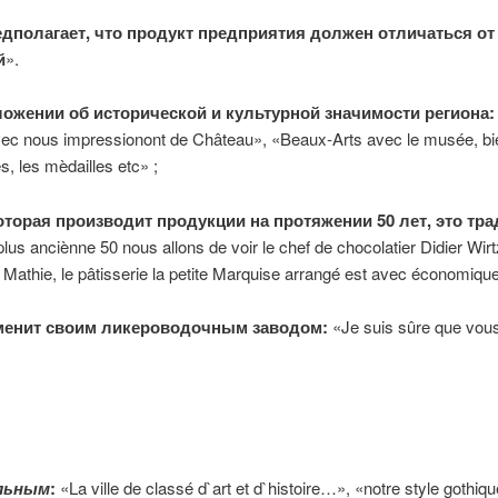
дполагает, что продукт предприятия должен отличаться от
й
».
ложении об исторической и культурной значимости региона:
 avec nous impressionont de Château», «Beaux-Arts avec le musée, bien
s, les mèdailles etc» ;
торая производит продукции на протяжении 50 лет, это тра
plus anciènne 50 nous allons de voir le chef de chocolatier Didier Wi
 Mathie, le pâtisserie la petite Marquise arrangé est avec économique 
менит своим ликероводочным заводом:
«Je suis sûre que vous
льным
:
«La ville de classé d`art et d`histoire…», «notre style gothique