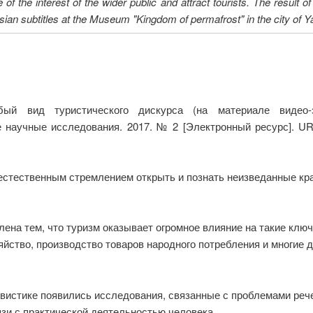
f the interest of the wider public and attract tourists. The result o
ussian subtitles at the Museum "Kingdom of permafrost" in the city of 
бый вид туристического дискурса (на материале видео-э
ные научные исследования. 2017. № 2 [Электронный ресурс]. U
 естественным стремлением открыть и познать неизведанные кра
ена тем, что туризм оказывает огромное влияние на такие ключ
зяйство, производство товаров народного потребления и многие 
вистике появились исследования, связанные с проблемами реч
язи с практической деятельностью человека.