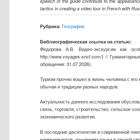
speech of the guide contribute to the appearance o
tactics in creating a video tour in French with R
Рубрика:
География
Библиографическая ссылка на статью:
Федорова А.В. Видео-экскурсии как осо
http://www.voyages-sncf.com/) // Гуманитар
обращения: 31.07.2026).
Туризм прочно вошел в жизнь человека с его
обычаи и традиции разных народов.
Актуальность данного исследования обусловл
связь, торговля, строительство, сельское хо
экономического развития.
В последние десятилетие в современной линг
коммуникантов, изучением языка в тесной св