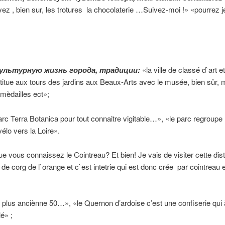
z , bien sur, les trotures la chocolaterie …Suivez-moi !» «pourrez je
ультурную
жизнь
города
,
традиции
:
«la ville de classé d`art 
tue aux tours des jardins aux Beaux-Arts avec le musée, bien sûr, ma
 mèdailles ect»;
rc Terra Botanica pour tout connaitre vigitable…», «le parc regroupe 
vélo vers la Loire».
e vous connaissez le Cointreau? Et bien! Je vais de visiter cette distil
s de corg de l`orange et c`est intetrie qui est donc crée par cointrea
 plus anciènne 50…», «le Quernon d’ardoise c’est une confiserie qui à 
é» ;