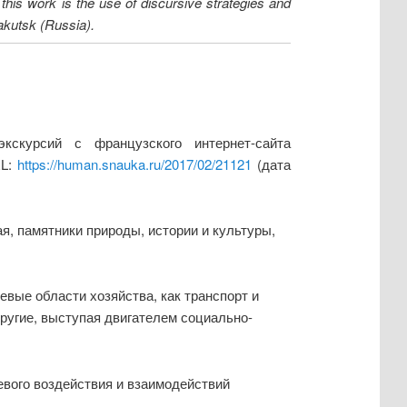
f this work is the use of discursive strategies and
Yakutsk (Russia).
кскурсий с французского интернет-сайта
RL:
https://human.snauka.ru/2017/02/21121
(дата
я, памятники природы, истории и культуры,
евые области хозяйства, как транспорт и
другие, выступая двигателем социально-
евого воздействия и взаимодействий