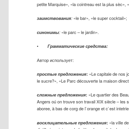
petite Marquise», «la cointreau est la plus sèc», 
заимствования
:
«le bar», «le super cocktail»;
синонимы
:
«le parc – le jardin».
•
Грамматические
средства
:
Автор использует:
простые
предложения
:
«Le capitale de nos jo
le sucre?», «Le Parc découverte la maison directi
сложные
предложения
:
«Le quartier des Beaux
Angers oú on trouve son travail XIX siècle – les s
aboree, à bas de corg de l`orange et c`est intet
восклицательные
предложения
:
«la ville d