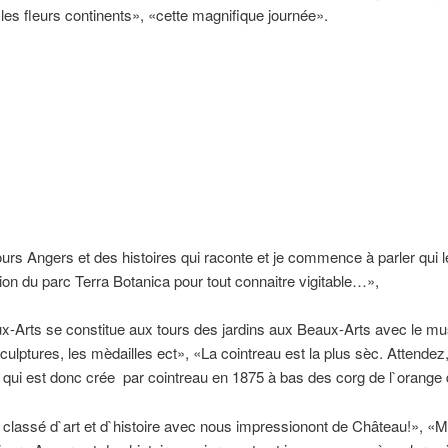
«les fleurs continents», «cette magnifique journée».
urs Angers et des histoires qui raconte et je commence à parler qui l
on du parc Terra Botanica pour tout connaitre vigitable…»,
-Arts se constitue aux tours des jardins aux Beaux-Arts avec le musée
culptures, les mèdailles ect», «La cointreau est la plus sèc. Attendez,
rie qui est donc crée par cointreau en 1875 à bas des corg de l`oran
e classé d`art et d`histoire avec nous impressionont de Château!», «Moi,