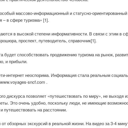
 особый массово-информационный и статусно-ориентированный
 – в сфере туризма» [1].
ждаются в высокой степени информативности. В связи с этим в с
рошюра, проспект, путеводитель, справочник[1].
та будет способствовать продвижению туризма на рынок, развит
о, и прибыли.
ети-интернет неоспорима. Информация стала реальным социаль
/www.voyages-sncf.com .
ого дискурса позволяет «путешествовать по миру», не выходя 
еты. Это очень удобно, поскольку люди, не имеющие возможнос
 и путешествовать на расстоянии.
 от обзорных экскурсий в реальной жизни. На видео за 3-4 мин