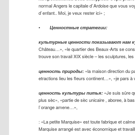
normal Angers le capitale d`Ardoise que vous voye
d`enfant.. Moi, je veux rester ici» ;
•
Ценностные
стратегии
:
культурные
ценности
показывают
нам
к
Château…», «le quartier des Beaux-Arts se consti
trouve son travail XIX siècle – les sculptures, les
ценность
природы
:
«la maison direction du pa
etractions lieu les fleurs continent…», «je pars à 
ценность
культуры
питья
:
«Je suis sûre qu
plus sèc», «partie de sèc unicaire , aboree, à ba
l`orange amene…»,
: «La petite Marquise» est toute fabrique et calme
Marquise arrangé est avec économique et travaill