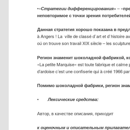
•«
Стратегии дифференцирования
»
– «
пре
неповторимое с точки зрения потребителе
Данная стратегия хорошо показана в пред
à Angers ! La ville de classé d`art et d`histoire
oú on trouve son travail XIX siècle – les sculpture
Регион знаменит шоколадной фабрикой, ко
«La petite Marquise» est toute fabrique et calme 
d’ardoise c’est une confiserie qui à créé 1966 par
Помимо шоколадной фабрики, регион зна
•
Лексические
средства
:
Автор, в качестве описания, приходит
к
оценочным
и
описательным
прилагате