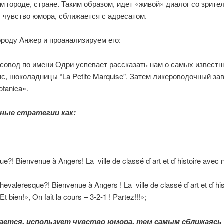
м городе, стране. Таким образом, идет «живой» диалог со зрите
 чувство юмора, сближается с адресатом.
ороду Анжер и проанализируем его:
рсовод по имени Одри успевает рассказать нам о самых известн
шоколадницы “La Petite Marquise”. Затем ликероводочный завод «
tanica».
ные стратегии как:
ue?! Bienvenue à Angers! La ville de classé d`art et d`histoire ave
chevaleresque?! Bienvenue à Angers ! La ville de classé d`art et d`
 bien!», On fait la cours – 3-2-1 ! Partez!!!»;
бается, использует чувство юмора, тем самым сближаясь