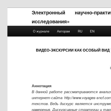
Электронный научно-прак
исследования»
Main menu
О журнале
Авторам
RU
EN
Skip to primary content
Skip to secondary content
ВИДЕО-ЭКСКУРСИИ КАК ОСОБЫЙ ВИД 
Аннотация
В данной работе рассматриваются анализ 
интернет-сайта http://www.voyages-sncf.c
текстов. Ведь дискурс является инструм
намерения. Дискурсивные стратегии и так