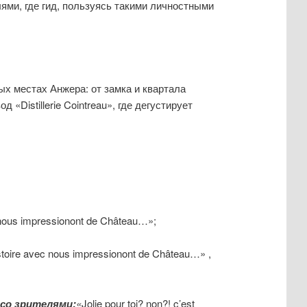
лями, где гид, пользуясь такими личностными
ых местах Анжера: от замка и квартала
Distillerie Cointreau», где дегустирует
c nous impressionont de Château…»;
histoire avec nous impressionont de Château…» ,
 со зрите
лями:
«
Jolie pour toi? non?! c’est