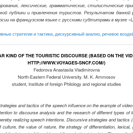
ования, лексические, грамматические, стилистические прие
кой публики и привлечения туристов. Результатом данной 
урсии на французском языке с русскими субтитрами в музее «
вные стратегии и тактики
,
дискурсивный анализ
,
речевое возде
AR KIND OF THE TOURISTIC DISCOURSE (BASED ON THE V
HTTP://WWW.VOYAGES-SNCF.COM/)
Fedorova Anastasiia Vladimirovna
North-Eastern Federal University. M. K. Ammosov
student, Institute of foreign Philology and regional studies
strategies and tactics of the speech influence on the example of vide
ention to discourse analysis and the research of different types of
thereby realizing speech intentions. Discursive strategies and tactics 
 culture, the value of nature, the strategy of differentiation, lexica