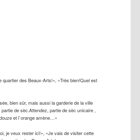
e quartier des Beaux-Arts!», «Très bien!Quel est
, bien sûr, mais aussi la garderie de la ville
 partie de sèc.Attendez, partie de sèc unicaire ,
ge douze et l`orange amène…»
 je veux rester ici!», «Je vais de visiter cette