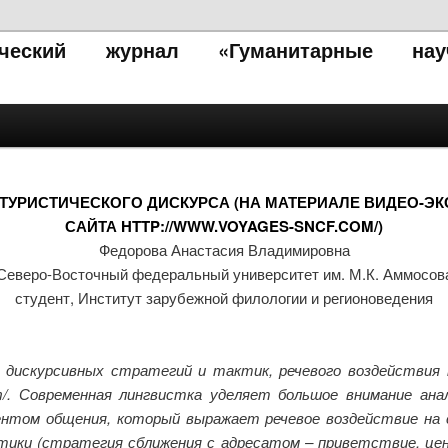
тический журнал «Гуманитарные нау
ТУРИСТИЧЕСКОГО ДИСКУРСА (НА МАТЕРИАЛЕ ВИДЕО-ЭК
САЙТА HTTP://WWW.VOYAGES-SNCF.COM/)
Федорова Анастасия Владимировна
Северо-Восточный федеральный университет им. М.К. Аммосов
студент, Институт зарубежной филологии и регионоведения
дискурсивных стратегий и тактик, речевого воздействия н
om/. Современная лингвистка уделяет большое внимание ан
ентом общения, который выражает речевое воздействие на
тики (стратегия сближения с адресатом – приветствие, ц