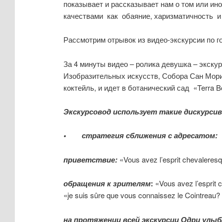
показывает и рассказывает нам о том или ино
качествами как обаяние, харизматичность и
Рассмотрим отрывок из видео-экскурсии по г
За 4 минуты видео – ролика девушка – экску
Изобразительных искусств, Собора Сан Морис, 
коктейль, и идет в ботанический сад «Terra Bo
Экскурсовод использует такие дискурсив
• стратегия сближения с адресатом:
приветствие:
«Vous avez l’esprit chevaleresq
обращения
к
зрителям
:
«Vous avez l’esprit 
«je suis sûre que vous connaissez le Cointreau? Et
на протяжении всей экскурсии Одри улы