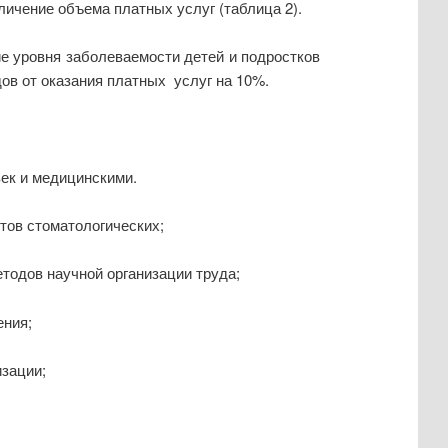
личение объема платных услуг (таблица 2).
е уровня заболеваемости детей и подростков
ов от оказания платных услуг на 10%.
век и медицинскими.
тов стоматологических;
етодов научной организации труда;
ения;
изации;