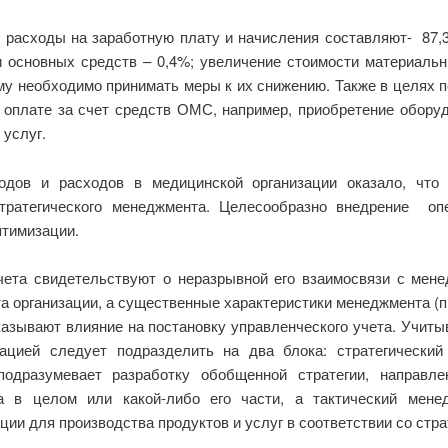
: расходы на заработную плату и начисления составляют- 87
ти основных средств – 0,4%; увеличение стоимости материаль
му необходимо принимать меры к их снижению. Также в целях 
 оплате за счет средств ОМС, например, приобретение обору
 услуг.
одов и расходов в медицинской организации оказало, что
тратегического менеджмента. Целесообразно внедрение опе
птимизации.
чета свидетельствуют о неразрывной его взаимосвязи с мене
организации, а существенные характеристики менеджмента (при
казывают влияние на постановку управленческого учета. Учит
ацией следует подразделить на два блока: стратегический
подразумевает разработку обобщенной стратегии, направле
а в целом или какой-либо его части, а тактический мене
ии для производства продуктов и услуг в соответствии со стра