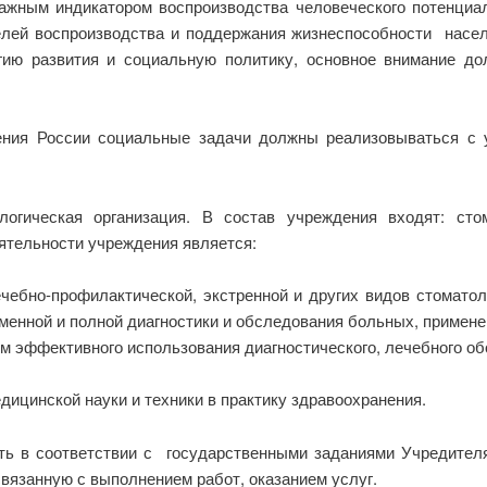
ажным индикатором воспроизводства человеческого потенциал
лей воспроизводства и поддержания жизнеспособности населе
гию развития и социальную политику, основное внимание д
нения России социальные задачи должны реализовываться с
огическая организация. В состав учреждения входят: стом
ятельности учреждения является:
ечебно-профилактической, экстренной и других видов стомато
менной и полной диагностики и обследования больных, примен
 эффективного использования диагностического, лечебного об
дицинской науки и техники в практику здравоохранения.
ь в соответствии с государственными заданиями Учредител
вязанную с выполнением работ, оказанием услуг.