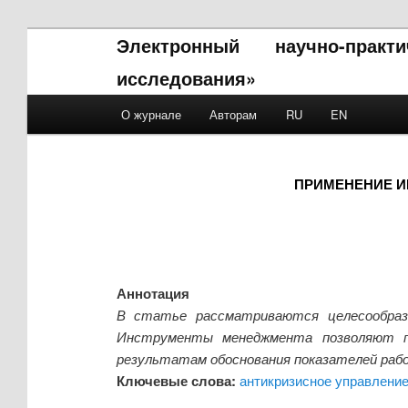
Электронный научно-прак
исследования»
Main menu
О журнале
Авторам
RU
EN
Skip to primary content
Skip to secondary content
ПРИМЕНЕНИЕ И
Аннотация
В статье рассматриваются целесообразн
Инструменты менеджмента позволяют по
результатам обоснования показателей ра
Ключевые слова:
антикризисное управлени