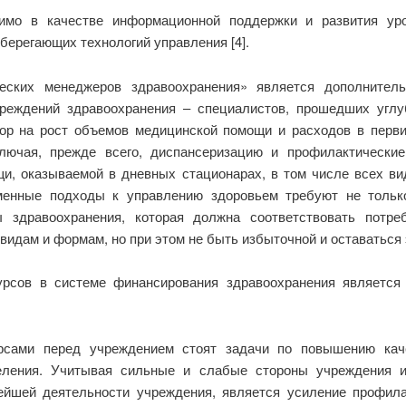
димо в качестве информационной поддержки и развития ур
берегающих технологий управления [4].
ческих менеджеров здравоохранения» является дополните
чреждений здравоохранения – специалистов, прошедших углу
тор на рост объемов медицинской помощи и расходов в перв
ключая, прежде всего, диспансеризацию и профилактически
и, оказываемой в дневных стационарах, в том числе всех вид
менные подходы к управлению здоровьем требуют не тольк
 здравоохранения, которая должна соответствовать потреб
идам и формам, но при этом не быть избыточной и оставаться 
урсов в системе финансирования здравоохранения является
рсами перед учреждением стоят задачи по повышению кач
еления. Учитывая сильные и слабые стороны учреждения и
йшей деятельности учреждения, является усиление профил