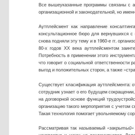
Все вышеуказанные программы связаны с ау
организационной и законодательной, но имен
Аутплейсмент как направление консалтин
консультационное бюро для вернувшихся с 
снова подняли эту тему и в 1960-е гг. орган
80-х годов ХХ века аутплейсментом заинт
Потребность в применении этого инструмент
что говорит о социальной ответственности 
выгод и положительных сторон, а также «стр
Существует класификация аутплейсмента: 
сотрудник узнает о его будущем сокращении,
на договорной основе функций трудоустройс
организацию такого мерпоприятия с учетом с
Такая технология помогает увольняемому сор
Рассматривая так называемый
«закрытый»
неизвестна и никак не рекламируется. Дел