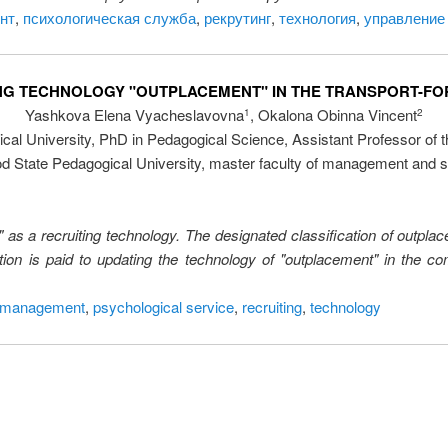
нт
,
психологическая служба
,
рекрутинг
,
технология
,
управление
ING TECHNOLOGY "OUTPLACEMENT" IN THE TRANSPORT-F
Yashkova Elena Vyacheslavovna
, Okalona Obinna Vincent
1
2
al University, PhD in Pedagogical Science, Assistant Professor of
 State Pedagogical University, master faculty of management and so
" as a recruiting technology. The designated classification of outpl
tion is paid to updating the technology of "outplacement" in the c
 management
,
psychological service
,
recruiting
,
technology