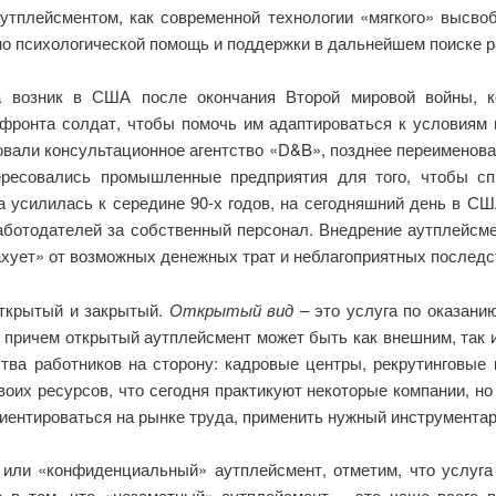
тплейсментом, как современной технологии «мягкого» высвоб
но психологической помощь и поддержки в дальнейшем поиске р
га возник в США после окончания Второй мировой войны, к
фронта солдат, чтобы помочь им адаптироваться к условиям 
изовали консультационное агентство «D&B», позднее переименова
ересовались промышленные предприятия для того, чтобы спр
а усилилась к середине 90-х годов, на сегодняшний день в С
работодателей за собственный персонал. Внедрение аутплейсм
ахует» от возможных денежных трат и неблагоприятных последс
открытый и закрытый.
Открытый вид
– это услуга по оказани
 причем открытый аутплейсмент может быть как внешним, так и
тва работников на сторону: кадровые центры, рекрутинговые 
воих ресурсов, что сегодня практикуют некоторые компании, но
иентироваться на рынке труда, применить нужный инструментар
или «конфиденциальный» аутплейсмент, отметим, что услуга 
о в том, что «незаметный» аутплейсмент – это чаще всего 