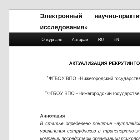
Электронный научно-прак
исследования»
Main menu
О журнале
Авторам
RU
EN
Skip to primary content
Skip to secondary content
АКТУАЛИЗАЦИЯ РЕКРУТИНГ
ФГБОУ ВПО «Нижегородский государствен
1
ФГБОУ ВПО «Нижегородский государственн
2
Аннотация
В статье определено понятие «аутплейсм
увольнения сотрудников в транспортно-эк
компании посредством организации психоло