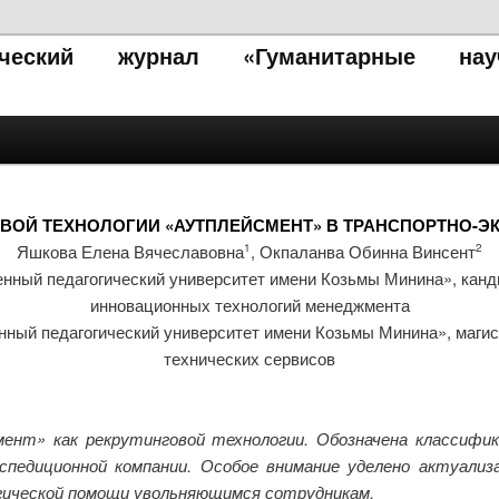
тический журнал «Гуманитарные нау
ОВОЙ ТЕХНОЛОГИИ «АУТПЛЕЙСМЕНТ» В ТРАНСПОРТНО-
Яшкова Елена Вячеславовна
, Окпаланва Обинна Винсент
1
2
ный педагогический университет имени Козьмы Минина», канди
инновационных технологий менеджмента
ый педагогический университет имени Козьмы Минина», магис
технических сервисов
ент» как рекрутинговой технологии. Обозначена классифи
спедиционной компании. Особое внимание уделено актуали
гической помощи увольняющимся сотрудникам.