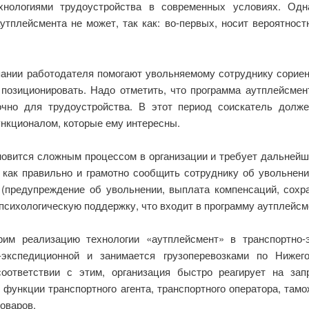
нологиями трудоустройства в современных условиях. Одна
тплейсмента не может, так как: во-первых, носит вероятност
нии работодателя помогают увольняемому сотруднику сориент
позиционировать. Надо отметить, что программа аутплейсмент
очно для трудоустройства. В этот период соискатель долже
ункционалом, которые ему интересны.
новится сложным процессом в организации и требует дальнейше
 как правильно и грамотно сообщить сотруднику об увольнен
 (предупреждение об увольнении, выплата компенсаций, сохра
психологическую поддержку, что входит в программу аутплейсме
рим реализацию технологии «аутплейсмент» в транспортно-
-экспедиционной и занимается грузоперевозками по Нижего
соответствии с этим, организация быстро реагирует на за
ункции транспортного агента, транспортного оператора, тамо
оваров.