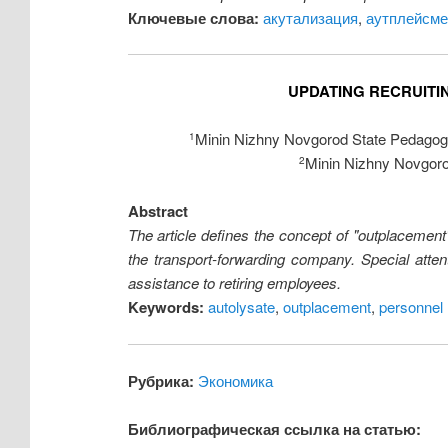
Ключевые слова:
акутализация
,
аутплейсме
UPDATING RECRUIT
Minin Nizhny Novgorod State Pedagogic
1
Minin Nizhny Novgorod
2
Abstract
The article defines the concept of "outplacement
the transport-forwarding company. Special atten
assistance to retiring employees.
Keywords:
autolysate
,
outplacement
,
personnel
Рубрика:
Экономика
Библиографическая ссылка на статью: