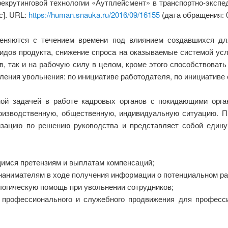
рекрутинговой технологии «Аутплейсмент» в транспортно-экспе
с]. URL:
https://human.snauka.ru/2016/09/16155
(дата обращения: 0
меняются с течением времени под влиянием создавшихся дл
видов продукта, снижение спроса на оказываемые системой ус
в, так и на рабочую силу в целом, кроме этого способствоват
ления увольнения: по инициативе работодателя, по инициативе 
ной задачей в работе кадровых органов с покидающими орга
оизводственную, общественную, индивидуальную ситуацию. Пр
изацию по решению руководства и представляет собой едину
имся претензиям и выплатам компенсаций;
анимателям в ходе получения информации о потенциальном ра
логическую помощь при увольнении сотрудников;
 профессионального и служебного продвижения для професси