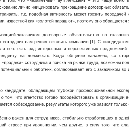
скованно лично инициировать прекращение договорных обязате
траивать, т.к. подобная активность может грозить передаче
и, известной как «золотой парашют», поэтому оно обращается 
зацией-заказчиком договорные обязательства по оказанию
ы сотрудник сам решил оставить компанию [1]. С «кандидатом
 для него есть ряд интересных и перспективных предложений 
тенденту на должность. Когда общение налажено, со стор
е «продажи» сотрудника и поиска на рынке труда, возможны по
 потенциальный работник, согласовывает его с заказчиком во 
 кандидате, обладающем глубокой профессиональной экспер
 том, что агентство готово посодействовать в организации в
чается собеседование, результаты которого уже зависят только 
бенно важен для сотрудников, стабильно отработавших в одно
ий стресс при увольнении, чем другие, в силу того, что сла