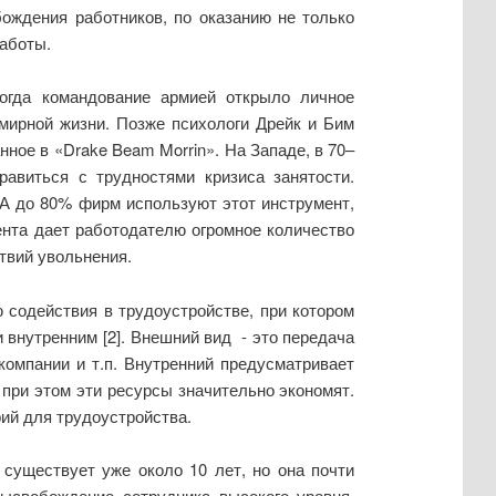
ождения работников, по оказанию не только
аботы.
огда командование армией открыло личное
мирной жизни. Позже психологи Дрейк и Бим
нное в «Drake Beam Morrin». На Западе, в 70–
авиться с трудностями кризиса занятости.
ША до 80% фирм используют этот инструмент,
ента дает работодателю огромное количество
твий увольнения.
ю содействия в трудоустройстве, при котором
 внутренним [2]. Внешний вид - это передача
компании и т.п. Внутренний предусматривает
 при этом эти ресурсы значительно экономят.
ий для трудоустройства.
существует уже около 10 лет, но она почти
высвобождение сотрудника высокого уровня.