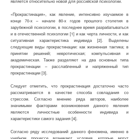
является относительно новой для российской психологии.
«Прокрастинация», как явление, интенсивно изучаемое в
конце 70-х – начале 80-х годов прошлого столетия в
зарубежной психологии, в последнее время разрабатываться
и в отечественной психологии [1] и как черта личности, и как
ситуативная характеристика индивида [2]. Выделены
следующие виды прокрастинации: как жизненная тактика; в
принятии решений; невротическая; компульсивная и
академическая. Также разделяют на два основных типа
прокрастинации – расслабленный и напряженный тип
прокрастинации [3].
Следует отметить, что прокрастинация достаточно часто
рассматривается в качестве способа совладания со
стрессом. Согласно мнению ряда авторов, наиболее
значимыми факторами возникновения данного явления
являются личностные особенности индивида и
характеристики самого задания [4].
Согласно ряду исследований данного феномена, именно в
учебном процессе возникают условия, которые могут