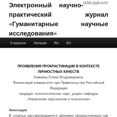
Электронный научно-
ISSN 2225-3157
практический журнал
«Гуманитарные научные
исследования»
Main menu
О журнале
Авторам
RU
EN
Skip to primary content
Skip to secondary content
ПРОЯВЛЕНИЯ ПРОКРАСТИНАЦИИ В КОНТЕКСТЕ
ЛИЧНОСТНЫХ КАЧЕСТВ
Камнева Елена Владимировна
Финансовый университет при Правительстве Российской
Федерации
кандидат психологических наук, доцент кафедры
«Управление персоналом и психология»
Аннотация
В статье рассматривается феномен прокрастинации как