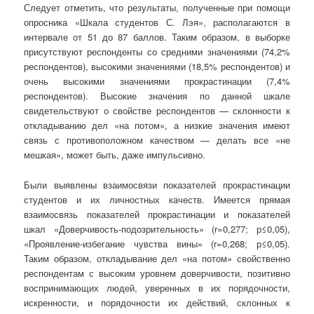
Следует отметить, что результаты, полученные при помощи
опросника «Шкала студентов С. Лэя», располагаются в
интервале от 51 до 87 баллов. Таким образом, в выборке
присутствуют респонденты со средними значениями (74,2%
респондентов), высокими значениями (18,5% респондентов) и
очень высокими значениями прокрастинации (7,4%
респондентов). Высокие значения по данной шкале
свидетельствуют о свойстве респондентов — склонности к
откладыванию дел «на потом», а низкие значения имеют
связь с противоположном качеством — делать все «не
мешкая», может быть, даже импульсивно.
Были выявлены взаимосвязи показателей прокрастинации
студентов и их личностных качеств. Имеется прямая
взаимосвязь показателей прокрастинации и показателей
шкал «Доверчивость-подозрительность» (r=0,277; р≤0,05),
«Проявление-избегание чувства вины» (r=0,268; р≤0,05).
Таким образом, откладывание дел «на потом» свойственно
респондентам с высоким уровнем доверчивости, позитивно
воспринимающих людей, уверенных в их порядочности,
искренности, и порядочности их действий, склонных к