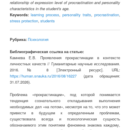
relationship of expression level of procrastination and personality
characteristics in the student's age.
Keywords:
learning process
,
personality traits
,
procrastination
,
stress protection
,
students
Рубрика:
Психология
Библиографическая ссылка на статью:
Камнева Е.В. Проявления прокрастинации в контексте
личностных качеств // Гуманитарные научные исследования.
2016. № 8 [Электронный ресурс]. URL:
https://human.snauka.ru/2016/08/16227
(дата обращения:
31.07.2026).
Проблема «прокрастинации», под которой понимается
тенденция сознательного откладывания выполнения
необходимых дел «на потом», несмотря на то, что это может
привести в будущем к определенным проблемам,
существовала всегда и психологическая сущность
обозначаемого этим понятием феномена знакома каждому,