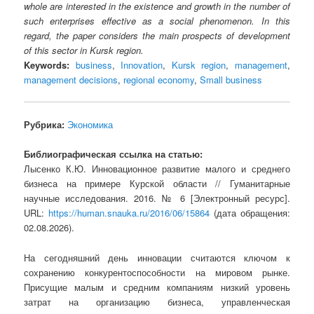
whole are interested in the existence and growth in the number of
such enterprises effective as a social phenomenon. In this
regard, the paper considers the main prospects of development
of this sector in Kursk region.
Keywords:
business
,
Innovation
,
Kursk region
,
management
,
management decisions
,
regional economy
,
Small business
Рубрика:
Экономика
Библиографическая ссылка на статью:
Лысенко К.Ю. Инновационное развитие малого и среднего
бизнеса на примере Курской области // Гуманитарные
научные исследования. 2016. № 6 [Электронный ресурс].
URL:
https://human.snauka.ru/2016/06/15864
(дата обращения:
02.08.2026).
На сегодняшний день инновации считаются ключом к
сохранению конкурентоспособности на мировом рынке.
Присущие малым и средним компаниям низкий уровень
затрат на организацию бизнеса, управленческая