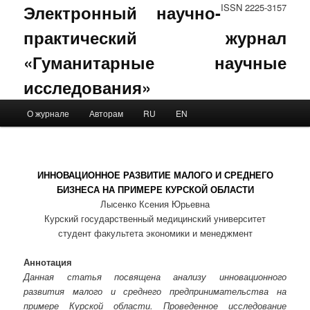
Электронный научно-
ISSN 2225-3157
практический журнал
«Гуманитарные научные
исследования»
Main menu
О журнале
Авторам
RU
EN
Skip to primary content
Skip to secondary content
ИННОВАЦИОННОЕ РАЗВИТИЕ МАЛОГО И СРЕДНЕГО
БИЗНЕСА НА ПРИМЕРЕ КУРСКОЙ ОБЛАСТИ
Лысенко Ксения Юрьевна
Курский государственный медицинский университет
студент факультета экономики и менеджмент
Аннотация
Данная статья посвящена анализу инновационного
развития малого и среднего предпринимательства на
примере Курской области. Проведенное исследование