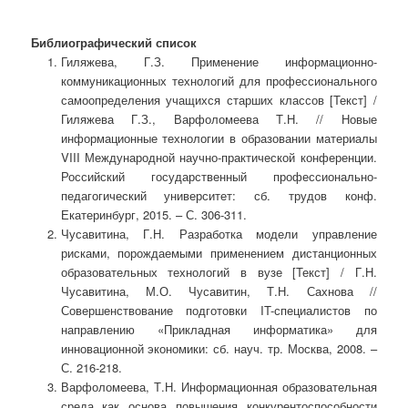
Библиографический список
Гиляжева, Г.З. Применение информационно-
коммуникационных технологий для профессионального
самоопределения учащихся старших классов [Текст] /
Гиляжева Г.З., Варфоломеева Т.Н. // Новые
информационные технологии в образовании материалы
VIII Международной научно-практической конференции.
Российский государственный профессионально-
педагогический университет: сб. трудов конф.
Екатеринбург, 2015. – С. 306-311.
Чусавитина, Г.Н. Разработка модели управление
рисками, порождаемыми применением дистанционных
образовательных технологий в вузе [Текст] / Г.Н.
Чусавитина, М.О. Чусавитин, Т.Н. Сахнова //
Совершенствование подготовки IT-специалистов по
направлению «Прикладная информатика» для
инновационной экономики: сб. науч. тр. Москва, 2008. –
С. 216-218.
Варфоломеева, Т.Н. Информационная образовательная
среда как основа повышения конкурентоспособности