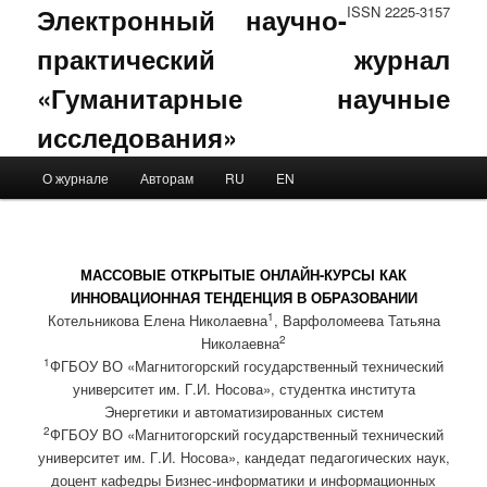
Электронный научно-
ISSN 2225-3157
практический журнал
«Гуманитарные научные
исследования»
Main menu
О журнале
Авторам
RU
EN
Skip to primary content
Skip to secondary content
МАССОВЫЕ ОТКРЫТЫЕ ОНЛАЙН-КУРСЫ КАК
ИННОВАЦИОННАЯ ТЕНДЕНЦИЯ В ОБРАЗОВАНИИ
1
Котельникова Елена Николаевна
, Варфоломеева Татьяна
2
Николаевна
1
ФГБОУ ВО «Магнитогорский государственный технический
университет им. Г.И. Носова», студентка института
Энергетики и автоматизированных систем
2
ФГБОУ ВО «Магнитогорский государственный технический
университет им. Г.И. Носова», кандедат педагогических наук,
доцент кафедры Бизнес-информатики и информационных