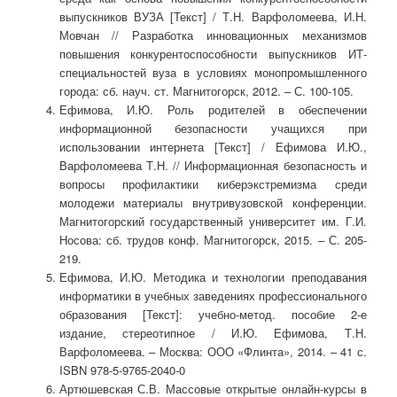
выпускников ВУЗА [Текст] / Т.Н. Варфоломеева, И.Н.
Мовчан // Разработка инновационных механизмов
повышения конкурентоспособности выпускников ИТ-
специальностей вуза в условиях монопромышленного
города: сб. науч. ст. Магнитогорск, 2012. – С. 100-105.
Ефимова, И.Ю. Роль родителей в обеспечении
информационной безопасности учащихся при
использовании интернета [Текст] / Ефимова И.Ю.,
Варфоломеева Т.Н. // Информационная безопасность и
вопросы профилактики киберэкстремизма среди
молодежи материалы внутривузовской конференции.
Магнитогорский государственный университет им. Г.И.
Носова: сб. трудов конф. Магнитогорск, 2015. – С. 205-
219.
Ефимова, И.Ю. Методика и технологии преподавания
информатики в учебных заведениях профессионального
образования [Текст]: учебно-метод. пособие 2-е
издание, стереотипное / И.Ю. Ефимова, Т.Н.
Варфоломеева. – Москва: ООО «Флинта», 2014. – 41 с.
ISBN 978-5-9765-2040-0
Артюшевская С.В. Массовые открытые онлайн-курсы в