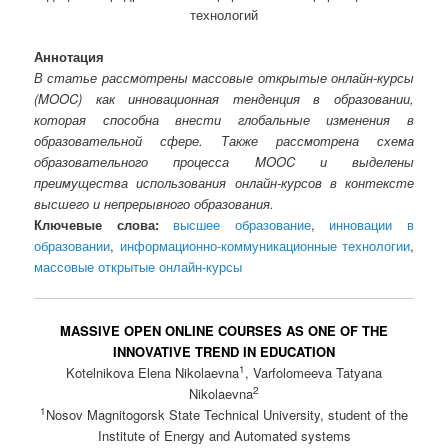
технологий
Аннотация
В статье рассмотрены массовые открытые онлайн-курсы
(MOOC) как инновационная тенденция в образовании,
которая способна внести глобальные изменения в
образовательной сфере. Также рассмотрена схема
образовательного процесса MOOC и выделены
преимущества использования онлайн-курсов в контексте
высшего и непрерывного образования.
Ключевые слова:
высшее образование
,
инновации в
образовании
,
информационно-коммуникационные технологии
,
массовые открытые онлайн-курсы
MASSIVE OPEN ONLINE COURSES AS ONE OF THE
INNOVATIVE TREND IN EDUCATION
1
Kotelnikova Elena Nikolaevna
, Varfolomeeva Tatyana
2
Nikolaevna
1
Nosov Magnitogorsk State Technical University, student of the
Institute of Energy and Automated systems