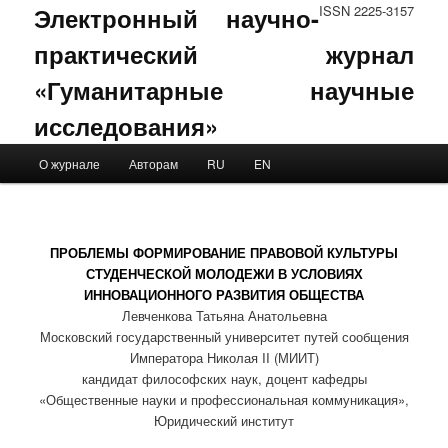
Электронный научно-
ISSN 2225-3157
практический журнал
«Гуманитарные научные
исследования»
Main menu
О журнале
Авторам
RU
EN
Skip to primary content
Skip to secondary content
ПРОБЛЕМЫ ФОРМИРОВАНИЕ ПРАВОВОЙ КУЛЬТУРЫ
СТУДЕНЧЕСКОЙ МОЛОДЕЖИ В УСЛОВИЯХ
ИННОВАЦИОННОГО РАЗВИТИЯ ОБЩЕСТВА
Левченкова Татьяна Анатольевна
Московский государственный университет путей сообщения
Императора Николая II (МИИТ)
кандидат философских наук, доцент кафедры
«Общественные науки и профессиональная коммуникация»,
Юридический институт