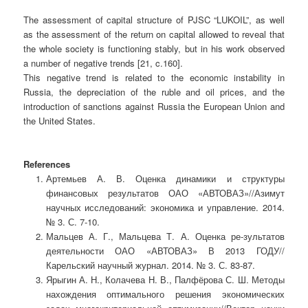
The assessment of capital structure of PJSC “LUKOIL”, as well
as the assessment of the return on capital allowed to reveal that
the whole society is functioning stably, but in his work observed
a number of negative trends [21, c.160].
This negative trend is related to the economic instability in
Russia, the depreciation of the ruble and oil prices, and the
introduction of sanctions against Russia the European Union and
the United States.
References
Артемьев А. В. Оценка динамики и структуры
финансовых результатов ОАО «АВТОВАЗ»//Азимут
научных исследований: экономика и управление. 2014.
№ 3. С. 7-10.
Мальцев А. Г., Мальцева Т. А. Оценка ре-зультатов
деятельности ОАО «АВТОВАЗ» В 2013 ГОДУ//
Карельский научный журнал. 2014. № 3. С. 83-87.
Ярыгин А. Н., Колачева Н. В., Палфёрова С. Ш. Методы
нахождения оптимального решения экономических