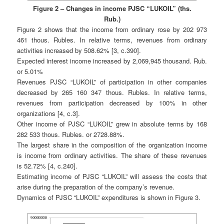
Figure 2 – Changes in income PJSC “LUKOIL” (ths.
Rub.)
Figure 2 shows that the income from ordinary rose by 202 973
461 thous. Rubles. In relative terms, revenues from ordinary
activities increased by 508.62% [3, c.390].
Expected interest income increased by 2,069,945 thousand. Rub.
or 5.01%
Revenues PJSC “LUKOIL” of participation in other companies
decreased by 265 160 347 thous. Rubles. In relative terms,
revenues from participation decreased by 100% in other
organizations [4, c.3].
Other income of PJSC “LUKOIL” grew in absolute terms by 168
282 533 thous. Rubles. or 2728.88%.
The largest share in the composition of the organization income
is income from ordinary activities. The share of these revenues
is 52.72% [4, c.240].
Estimating income of PJSC “LUKOIL” will assess the costs that
arise during the preparation of the company’s revenue.
Dynamics of PJSC “LUKOIL” expenditures is shown in Figure 3.