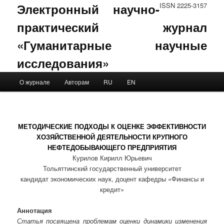
Электронный научно-
ISSN 2225-3157
практический журнал
«Гуманитарные научные
исследования»
Main menu
О журнале
Авторам
RU
EN
Skip to primary content
Skip to secondary content
МЕТОДИЧЕСКИЕ ПОДХОДЫ К ОЦЕНКЕ ЭФФЕКТИВНОСТИ
ХОЗЯЙСТВЕННОЙ ДЕЯТЕЛЬНОСТИ КРУПНОГО
НЕФТЕДОБЫВАЮЩЕГО ПРЕДПРИЯТИЯ
Курилов Кирилл Юрьевич
Тольяттинский государственный университет
кандидат экономических наук, доцент кафедры «Финансы и
кредит»
Аннотация
Статья посвящена проблемам оценки динамики изменения