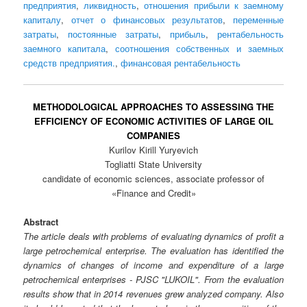
предприятия
,
ликвидность
,
отношения прибыли к заемному
капиталу
,
отчет о финансовых результатов
,
переменные
затраты
,
постоянные затраты
,
прибыль
,
рентабельность
заемного капитала
,
соотношения собственных и заемных
средств предприятия.
,
финансовая рентабельность
METHODOLOGICAL APPROACHES TO ASSESSING THE
EFFICIENCY OF ECONOMIC ACTIVITIES OF LARGE OIL
COMPANIES
Kurilov Kirill Yuryevich
Togliatti State University
candidate of economic sciences, associate professor of
«Finance and Credit»
Abstract
The article deals with problems of evaluating dynamics of profit a
large petrochemical enterprise. The evaluation has identified the
dynamics of changes of income and expenditure of a large
petrochemical enterprises - PJSC "LUKOIL". From the evaluation
results show that in 2014 revenues grew analyzed company. Also