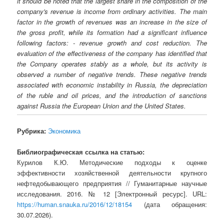
it should be noted that the largest share in the composition of the
company's revenue is income from ordinary activities. The main
factor in the growth of revenues was an increase in the size of
the gross profit, while its formation had a significant influence
following factors: - revenue growth and cost reduction. The
evaluation of the effectiveness of the company has identified that
the Company operates stably as a whole, but its activity is
observed a number of negative trends. These negative trends
associated with economic instability in Russia, the depreciation
of the ruble and oil prices, and the introduction of sanctions
against Russia the European Union and the United States.
Рубрика:
Экономика
Библиографическая ссылка на статью:
Курилов К.Ю. Методические подходы к оценке
эффективности хозяйственной деятельности крупного
нефтедобывающего предприятия // Гуманитарные научные
исследования. 2016. № 12 [Электронный ресурс]. URL:
https://human.snauka.ru/2016/12/18154
(дата обращения:
30.07.2026).