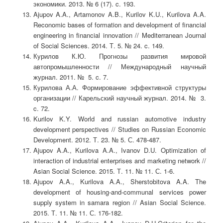
экономики. 2013. № 6 (17). c. 193.
Ajupov A.A., Artamonov A.B., Kurilov K.U., Kurilova A.A.
Reconomic bases of formation and development of financial
engineering in financial innovation // Mediterranean Journal
of Social Sciences. 2014. Т. 5. № 24. c. 149.
Курилов К.Ю. Прогнозы развития мировой
автопромышленности // Международный научный
журнал. 2011. № 5. c. 7.
Курилова А.А. Формирование эффективной структуры
организации // Карельский научный журнал. 2014. № 3.
c. 72.
Kurilov K.Y. World and russian automotive industry
development perspectives // Studies on Russian Economic
Development. 2012. Т. 23. № 5. С. 478-487.
Ajupov A.A., Kurilova A.A., Ivanov D.U. Optimization of
interaction of industrial enterprises and marketing network //
Asian Social Science. 2015. Т. 11. № 11. С. 1-6.
Ajupov A.A., Kurilova A.A., Sherstobitova A.A. The
development of housing-and-communal services power
supply system in samara region // Asian Social Science.
2015. Т. 11. № 11. С. 176-182.