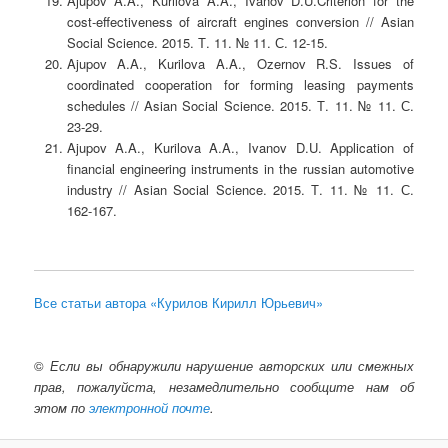
Ajupov A.A., Kurilova A.A., Ivanov D.U.Criterion for the
cost-effectiveness of aircraft engines conversion // Asian
Social Science. 2015. Т. 11. № 11. С. 12-15.
Ajupov A.A., Kurilova A.A., Ozernov R.S. Issues of
coordinated cooperation for forming leasing payments
schedules // Asian Social Science. 2015. Т. 11. № 11. С.
23-29.
Ajupov A.A., Kurilova A.A., Ivanov D.U. Application of
financial engineering instruments in the russian automotive
industry // Asian Social Science. 2015. Т. 11. № 11. С.
162-167.
Все статьи автора «Курилов Кирилл Юрьевич»
©
Если вы обнаружили нарушение авторских или смежных
прав, пожалуйста, незамедлительно сообщите нам об
этом по
электронной почте
.