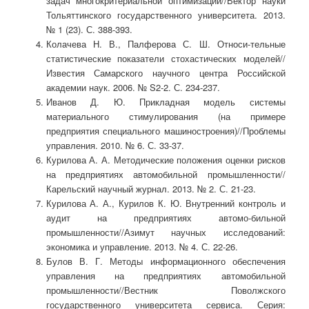
задач многокритериальной оптимизации//Вектор науки
Тольяттинского государственного университета. 2013.
№ 1 (23). С. 388-393.
Колачева Н. В., Палферова С. Ш. Относи-тельные
статистические показатели стохастических моделей//
Известия Самарского научного центра Российской
академии наук. 2006. № S2-2. С. 234-237.
Иванов Д. Ю. Прикладная модель системы
материального стимулирования (на примере
предприятия специального машиностроения)//Проблемы
управления. 2010. № 6. С. 33-37.
Курилова А. А. Методические положения оценки рисков
на предприятиях автомобильной промышленности//
Карельский научный журнал. 2013. № 2. С. 21-23.
Курилова А. А., Курилов К. Ю. Внутренний контроль и
аудит на предприятиях автомо-бильной
промышленности//Азимут научных исследований:
экономика и управление. 2013. № 4. С. 22-26.
Булов В. Г. Методы информационного обеспечения
управления на предприятиях автомобильной
промышленности//Вестник Поволжского
государственного университета сервиса. Серия: