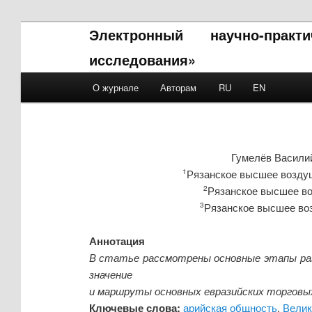
Электронный научно-прак
исследования»
Main menu
О журнале
Авторам
RU
EN
Skip to primary content
Skip to secondary content
Гумелёв Васили
Рязанское высшее воздуш
1
Рязанское высшее во
2
Рязанское высшее воз
3
Аннотация
В статье рассмотрены основные этапы раз
значение
и маршруты основных евразийских торговы
Ключевые слова:
арийская общность
,
Велик