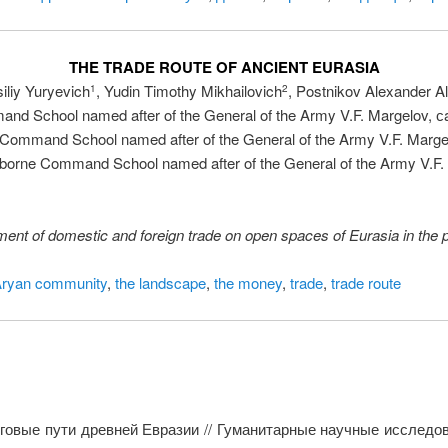
THE TRADE ROUTE OF ANCIENT EURASIA
liy Yuryevich
, Yudin Timothy Mikhailovich
, Postnikov Alexander A
1
2
d School named after of the General of the Army V.F. Margelov, сa
Command School named after of the General of the Army V.F. Margel
borne Command School named after of the General of the Army V.F. 
ent of domestic and foreign trade on open spaces of Eurasia in the pe
Aryan community
,
the landscape
,
the money
,
trade
,
trade route
рговые пути древней Евразии // Гуманитарные научные исследов