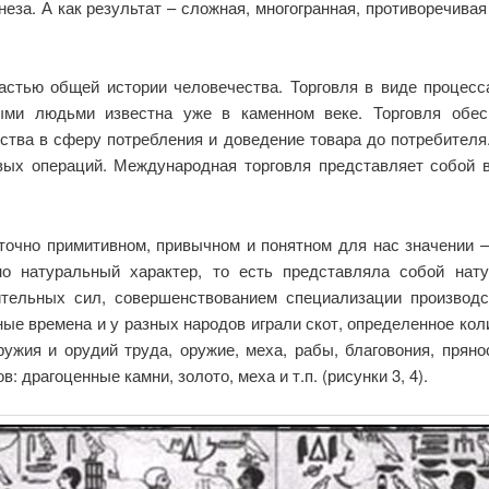
еза. А как результат – сложная, многогранная, противоречива
астью общей истории человечества. Торговля в виде проце
ми людьми известна уже в каменном веке. Торговля обес
дства в сферу потребления и доведение товара до потребителя
овых операций. Международная торговля представляет собой 
точно примитивном, привычном и понятном для нас значении 
но натуральный характер, то есть представляла собой нат
ительных сил, совершенствованием специализации производс
ные времена и у разных народов играли скот, определенное кол
жия и орудий труда, оружие, меха, рабы, благовония, пряно
 драгоценные камни, золото, меха и т.п. (рисунки 3, 4).