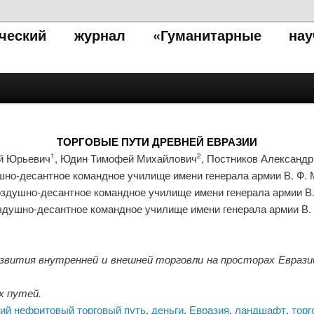
тический журнал «Гуманитарные нау
ТОРГОВЫЕ ПУТИ ДРЕВНЕЙ ЕВРАЗИИ
й Юрьевич
, Юдин Тимофей Михайлович
, Постников Александ
1
2
но-десантное командное училище имени генерала армии В. Ф. Ма
здушно-десантное командное училище имени генерала армии В.
душно-десантное командное училище имени генерала армии В. 
вития внутренней и внешней торговли на просторах Евразии
х путей.
ий нефритовый торговый путь
,
деньги
,
Евразия
,
ландшафт
,
торг