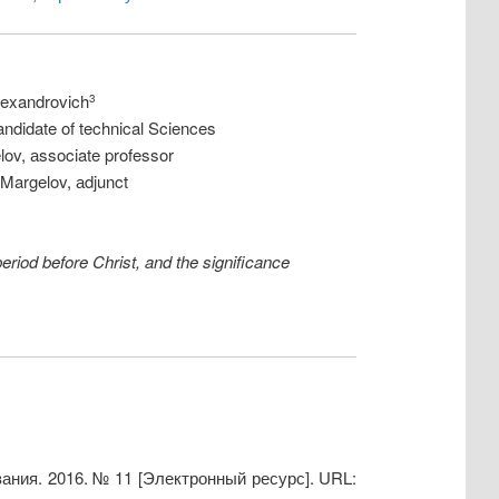
lexandrovich
3
ndidate of technical Sciences
ov, аssociate professor
Margelov, аdjunct
riod before Christ, and the significance
ания. 2016. № 11 [Электронный ресурс]. URL: