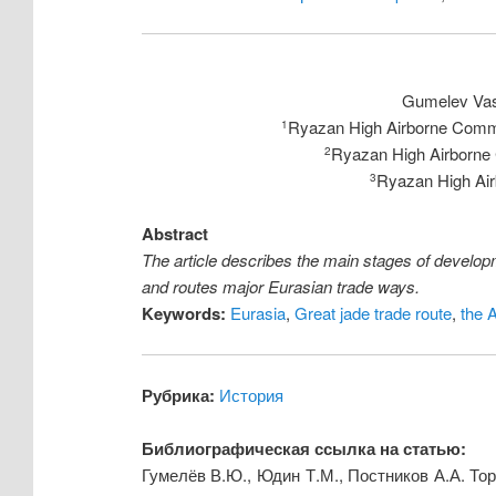
Gumelev Vasi
Ryazan High Airborne Comman
1
Ryazan High Airborne 
2
Ryazan High Air
3
Abstract
The article describes the main stages of developm
and routes major Eurasian trade ways.
Keywords:
Eurasia
,
Great jade trade route
,
the 
Рубрика:
История
Библиографическая ссылка на статью:
Гумелёв В.Ю., Юдин Т.М., Постников А.А. То