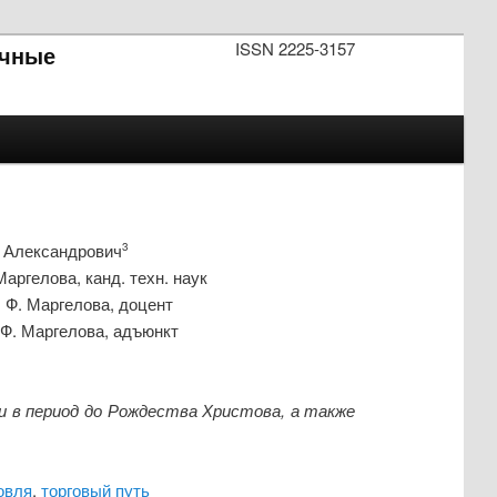
ISSN 2225-3157
чные
р Александрович
3
ргелова, канд. техн. наук
 Ф. Маргелова, доцент
Ф. Маргелова, адъюнкт
 в период до Рождества Христова, а также
овля
,
торговый путь