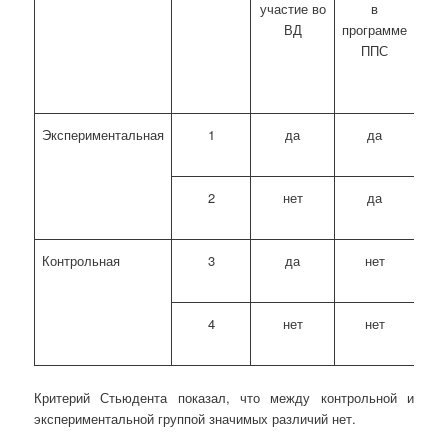
участие во
в
уча
ВД
программе
ППС
чел
Экспериментальная
1
да
да
14
2
нет
да
13
Контрольная
3
да
нет
13
4
нет
нет
14
Критерий Стьюдента показал, что между контрольной и
экспериментальной группой значимых различий нет.