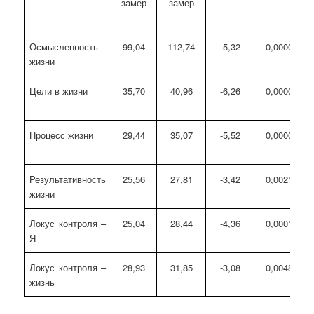
замер
замер
Осмысленность
99,04
112,74
-5,32
0,000014
жизни
Цели в жизни
35,70
40,96
-6,26
0,000001
Процесс жизни
29,44
35,07
-5,52
0,000009
Результативность
25,56
27,81
-3,42
0,002102
жизни
Локус контроля –
25,04
28,44
-4,36
0,000181
Я
Локус контроля –
28,93
31,85
-3,08
0,004852
жизнь