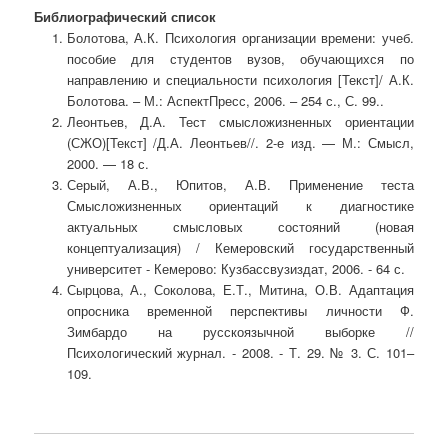
Библиографический список
Болотова, А.К. Психология организации времени: учеб.
пособие для студентов вузов, обучающихся по
направлению и специальности психология [Текст]/ А.К.
Болотова. – М.: АспектПресс, 2006. – 254 с., С. 99..
Леонтьев, Д.А. Тест смысложизненных ориентации
(СЖО)[Текст] /Д.А. Леонтьев//. 2-е изд. — М.: Смысл,
2000. — 18 с.
Серый, А.В., Юпитов, А.В. Применение теста
Смысложизненных ориентаций к диагностике
актуальных смысловых состояний (новая
концептуализация) / Кемеровский государственный
университет - Кемерово: Кузбассвузиздат, 2006. - 64 с.
Сырцова, А., Соколова, Е.Т., Митина, О.В. Адаптация
опросника временной перспективы личности Ф.
Зимбардо на русскоязычной выборке //
Психологический журнал. - 2008. - Т. 29. № 3. С. 101–
109.