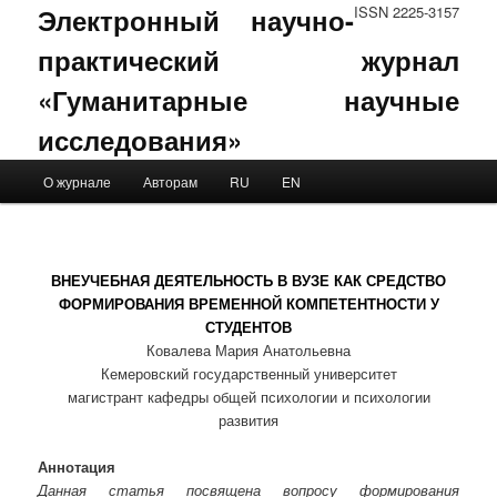
Электронный научно-
ISSN 2225-3157
практический журнал
«Гуманитарные научные
исследования»
Main menu
О журнале
Авторам
RU
EN
Skip to primary content
Skip to secondary content
ВНЕУЧЕБНАЯ ДЕЯТЕЛЬНОСТЬ В ВУЗЕ КАК СРЕДСТВО
ФОРМИРОВАНИЯ ВРЕМЕННОЙ КОМПЕТЕНТНОСТИ У
СТУДЕНТОВ
Ковалева Мария Анатольевна
Кемеровский государственный университет
магистрант кафедры общей психологии и психологии
развития
Аннотация
Данная статья посвящена вопросу формирования