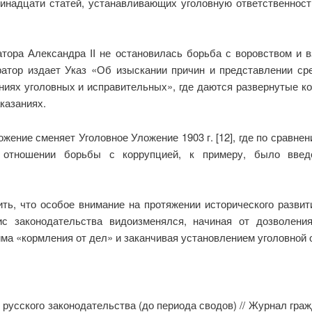
ринадцати статей, устанавливающих уголовную ответственност
тора Александра II не остановилась борьба с воровством и в
ератор издает Указ «Об изыскании причин и представлении ср
иях уголовных и исправительных», где даются развернутые ко
казаниях.
жение сменяет Уголовное Уложение 1903 г. [12], где по срав
отношении борьбы с коррупцией, к примеру, было введ
ть, что особое внимание на протяжении исторического развит
ис законодательства видоизменялся, начиная от дозволени
има «кормления от дел» и заканчивая установлением уголовной 
русского законодательства (до периода сводов) // Журнал гражда