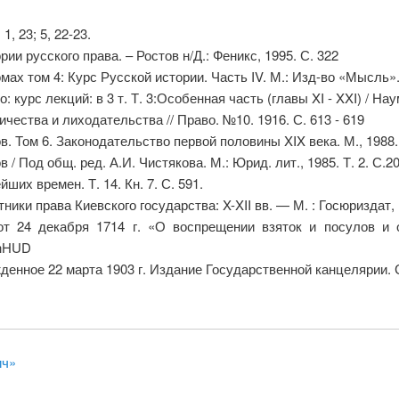
, 23; 5, 22-23.
и русского права. – Ростов н/Д.: Феникс, 1995. С. 322
ах том 4: Курс Русской истории. Часть IV. М.: Изд-во «Мысль». 
 курс лекций: в 3 т. Т. 3:Особенная часть (главы XI - XXI) / Наум
чества и лиходательства // Право. №10. 1916. С. 613 - 619
. Том 6. Законодательство первой половины XIX века. М., 1988.
/ Под общ. ред. А.И. Чистякова. М.: Юрид. лит., 1985. Т. 2. С.20
их времен. Т. 14. Кн. 7. С. 591.
ики права Киевского государства: X-XII вв. — М. : Госюриздат, 1
т 24 декабря 1714 г. «О воспрещении взяток и посулов и о
vhHUD
енное 22 марта 1903 г. Издание Государственной канцелярии. С
ич»