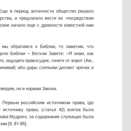
. Еще в период античности общество решало
ства, и предлагало вести ее «посредством
 свое начало еще с древности известной нам
и мы обратимся к Библии, то заметим, что
еле Библии – Ветхом Завете: «Я знаю, как
о, ищущего правосудие, гоните от ворот (Ам.,
ринимай; ибо дары слепыми делают зрячих и
оведям, но и нормам Закона.
. Первым российским источником права, где
 источнику права, (статья 42) взятка была
слава Мудрого, за содержание служащих была
м [9, 81-85].