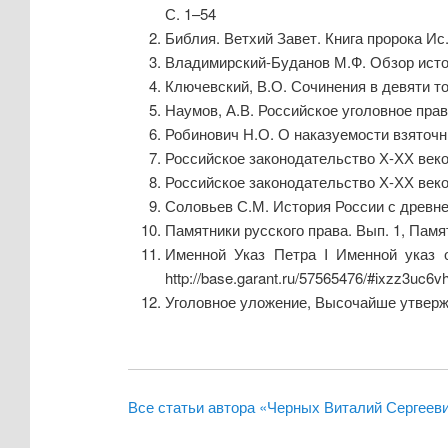
С. 1–54
Библия. Ветхий Завет. Книга пророка Ис. 1
Владимирский-Буданов М.Ф. Обзор истори
Ключевский, В.О. Сочинения в девяти том
Наумов, А.В. Российское уголовное право:
Робинович Н.О. О наказуемости взяточни
Российское законодательство Х-ХХ веков
Российское законодательство Х-ХХ веков 
Соловьев С.М. История России с древнейш
Памятники русского права. Вып. 1, Памятн
Именной Указ Петра I Именной указ о
http://base.garant.ru/57565476/#ixzz3uc6
Уголовное уложение, Высочайше утвержд
Все статьи автора «Черных Виталий Сергеев