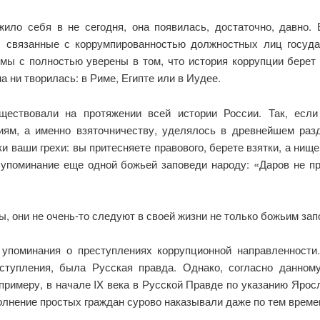
жило себя в не сегодня, она появилась, достаточно, давно
 связанные с коррумпированностью должностных лиц государ
 мы с полностью уверены в том, что история коррупции берет
а ни творилась: в Риме, Египте или в Иудее.
уществовали на протяжении всей истории России. Так, есл
ям, а именно взяточничеству, уделялось в древнейшем разд
 ваши грехи: вы притесняете правового, берете взятки, а нищег
м упоминание еще одной божьей заповеди народу: «Даров не п
, они не очень-то следуют в своей жизни не только божьим зап
 упоминания о преступлениях коррупционной направленности
ступления, была Русская правда. Однако, согласно данному
 примеру, в начале IX века в Русской Правде по указанию Яро
олнение простых граждан сурово наказывали даже по тем времена