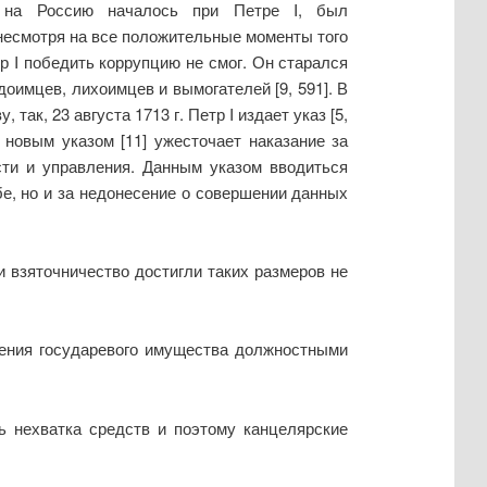
а на Россию началось при Петре Ι, был
 несмотря на все положительные моменты того
р I победить коррупцию не смог. Он старался
оимцев, лихоимцев и вымогателей [9, 591]. В
ак, 23 августа 1713 г. Петр I издает указ [5,
I новым указом [11] ужесточает наказание за
ти и управления. Данным указом вводиться
бе, но и за недонесение о совершении данных
и взяточничество достигли таких размеров не
щения государевого имущества должностными
ь нехватка средств и поэтому канцелярские