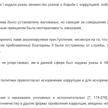
на I издала указы множество указов о борьбе с коррупцией, поб
инам было установлено жалованье, но санкции за совершение
вным принципом была неотвратимость наказания.
оренить нами анализируемое преступление, несмотря на то, чт
огие приближенные Екатерины II были отстранены от службы, 
.
 не упорствовал, им в данной сфере был изданы указы в 180
 политики провозгласил искоренение коррупции и для искорен
нии о наказаниях уголовных и исполнительных [7, 174-27
точничество и другие формы проявления коррупции, введены н