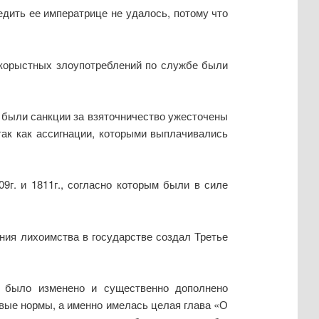
едить ее императрице не удалось, потому что
 корыстных злоупотреблений по службе были
о были санкции за взяточничество ужесточены
так как ассигнации, которыми выплачивались
9г. и 1811г., согласно которым были в силе
ения лихоимства в государстве создал Третье
6] было изменено и существенно дополнено
овые нормы, а именно имелась целая глава «О