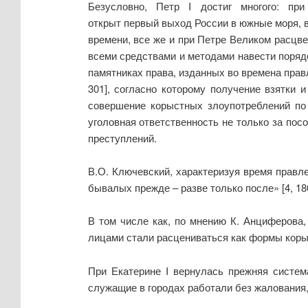
Безусловно, Петр I достиг многого: п
открыт первый выход России в южные моря, в
времени, все же и при Петре Великом расцве
всеми средствами и методами навести порядо
памятниках права, изданных во времена правле
301], согласно которому получение взятки и
совершение корыстных злоупотреблений по
уголовная ответственность не только за пос
преступлений.
В.О. Ключевский, характеризуя время правле
бывалых прежде – разве только после» [4, 180
В том числе как, по мнению К. Анциферова
лицами стали расцениваться как формы корыс
При Екатерине I вернулась прежняя систем
служащие в городах работали без жалования,