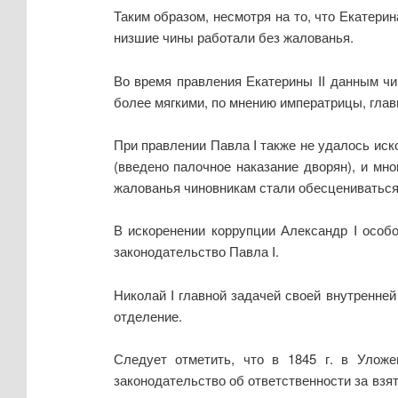
Таким образом, несмотря на то, что Екатери
низшие чины работали без жалованья.
Во время правления Екатерины II данным ч
более мягкими, по мнению императрицы, гла
При правлении Павла I также не удалось иск
(введено палочное наказание дворян), и мн
жалованья чиновникам стали обесцениваться
В искоренении коррупции Александр I особо
законодательство Павла I.
Николай I главной задачей своей внутренней
отделение.
Следует отметить, что в 1845 г. в Уложе
законодательство об ответственности за взя