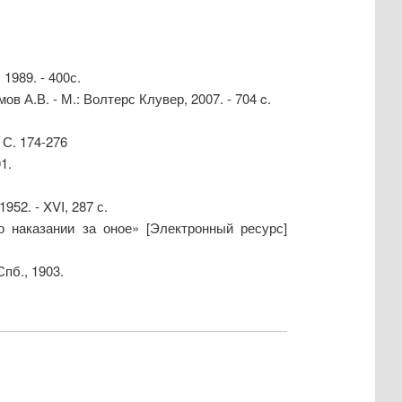
1989. - 400с.
ов А.В. - М.: Волтерс Клувер, 2007. - 704 c.
 С. 174-276
1.
952. - XVI, 287 с.
 наказании за оное» [Электронный ресурс]
пб., 1903.