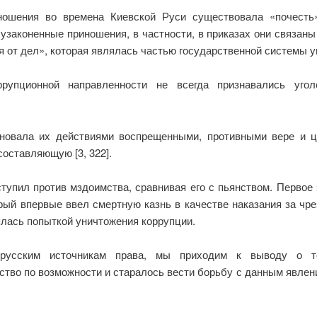
ношения во времена Киевской Руси существовала «почесть»
узаконенные приношения, в частности, в приказах они связан
я от дел», которая являлась частью государственной системы у
ррупционной направленности не всегда признавались уго
новала их действиями воспрещенными, противными вере и ц
составляющую [3, 322].
ыступил против мздоимства, сравнивая его с пьянством. Перво
ый впервые ввел смертную казнь в качестве наказания за чрезм
ялась попыткой уничтожения коррупции.
ерусским источникам права, мы приходим к выводу о т
ство по возможности и старалось вести борьбу с данным явлени