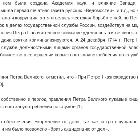
ри нем была создана Академия наук, и влияние Запад
ышла первая печатная газета русских «Ведомостей» и т.д., но
тала и коррупция, хотя и велась жестокая борьба с ней, но Пет
к в делах государственной службы России, воздействуя на мзд
ния Петра I, значительное внимание уделялось взяточничеству, т
 дача взятки криминализируются. А 24 декабря 1714 г. Петр 
 службе должностными лицами органов государственной влас
обничество в совершении корыстного злоупотребления по служ
ния Петра Великого, отметил, что «При Петре I казнокрадство 
].
, собственно в период правления Петра Великого лукавые хи
тного злоупотребления по службе [1].
а обеспечения, «кормление от дел», так как остро ощущалас
 и им было позволено «брать акциденцию от дел».