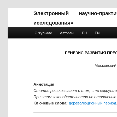
Электронный научно-прак
исследования»
Main menu
О журнале
Авторам
RU
EN
Skip to primary content
Skip to secondary content
ГЕНЕЗИС РАЗВИТИЯ ПР
Московский 
Аннотация
Статья рассказывает о том, что коррупция
При этом законодательство по отношению к
Ключевые слова:
дореволюционный период