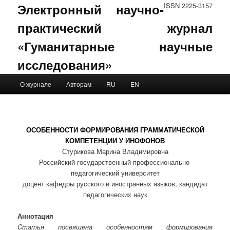
Электронный научно-
ISSN 2225-3157
практический журнал
«Гуманитарные научные
исследования»
Main menu
О журнале
Авторам
RU
EN
Skip to primary content
Skip to secondary content
ОСОБЕННОСТИ ФОРМИРОВАНИЯ ГРАММАТИЧЕСКОЙ
КОМПЕТЕНЦИИ У ИНОФОНОВ
Стурикова Марина Владимировна
Российский государственный профессионально-
педагогический университет
доцент кафедры русского и иностранных языков, кандидат
педагогических наук
Аннотация
Cтатья посвящена особенностям формирования