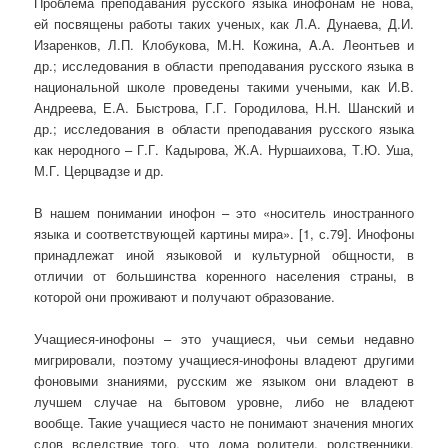
Проблема преподавания русского языка инофонам не нова,
ей посвящены работы таких ученых, как Л.А. Дунаева, Д.И.
Изаренков, Л.П. Клобукова, М.Н. Кожина, A.А. Леонтьев и
др.; исследования в области преподавания русского языка в
национальной школе проведены такими учеными, как И.В.
Андреева, Е.А. Быстрова, Г.Г. Городилова, Н.Н. Шанский и
др.; исследования в области преподавания русского языка
как неродного – Г.Г. Кадырова, Ж.А. Нуршаихова, Т.Ю. Уша,
М.Г. Церцвадзе и др.
В нашем понимании инофон – это «носитель иностранного
языка и соответствующей картины мира». [1, с.79]. Инофоны
принадлежат иной языковой и культурной общности, в
отличии от большинства коренного населения страны, в
которой они проживают и получают образование.
Учащиеся-инофоны – это учащиеся, чьи семьи недавно
мигрировали, поэтому учащиеся-инофоны владеют другими
фоновыми знаниями, русским же языком они владеют в
лучшем случае на бытовом уровне, либо не владеют
вообще. Такие учащиеся часто не понимают значения многих
слов вследствие того, что дома родители, родственники,