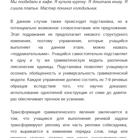
Мы пообедали в кафе. Я купила куртку. Я дочитала книгу. Я
сшила платье. Мастер починил холодильник.
В данном случае также происходит подстановка, но в
потенциально возможное словосочетание или предложение.
Этап подражания не предполагает никакого структурного
изменения, поэтому упражнения, которые учащийся
выполняет на данном этапе, можно назвать
«подражательными». Учащийся самостоятельно подставляет
в одну и ту же грамматическую модель различные
лексические единицы. Подстановка позволяет учащемуся
осознать обобщенность и универсальность грамматической
модели. Каждое упражнение должно состоять из 7-9 речевых
образцов вследствие того, что научно доказано:
использование однотипной конструкции от семи до девяти
раз обеспечивает прочное ее усвоение.
Трансформация грамматического явления заключается в
том, что учащиеся для выполнения речевой задачи
трансформируют реплику или часть реплики собеседника,
что выражается в изменении порядка слов, лица или
времени глагола, падежа или числа существительного,