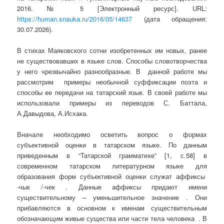
2016. № 5 [Электронный ресурс]. URL:
https://human.snauka.ru/2016/05/14637
(дата обращения:
30.07.2026).
В стихах Маяковского сотни изобретенных им новых, ранее
не существовавших в языке слов. Способы словотворчества
у него чрезвычайно разнообразные. В данной работе мы
рассмотрим примеры необычной суффиксации поэта и
способы ее передачи на татарский язык. В своей работе мы
использовали примеры из переводов С. Баттала,
А.Давыдова, А.Исхака.
Вначале необходимо осветить вопрос о формах
субъективной оценки в татарском языке. По данным
приведенным в “Татарской грамматике” [1, с.58] в
современном татарском литературном языке для
образования форм субъективной оценки служат аффиксы
-чык /-чек . Данные аффиксы придают имени
существительному – уменьшительное значение . Они
прибавляются в основном к именам существительным
обозначающим живые существа или части тела человека . В