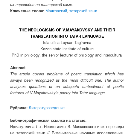
их переводов на татарский язык.
Ключевые слова:
Маяковский
,
татарский язык
THE NEOLOGISMS OF V.MAYAKOVSKY AND THEIR
TRANSLATION INTO TATAR LANGUAGE
Idiatullina Leysan Tagirovna
Kazan state institute of culture
PhD in philology, the senior lecturer of philology and intercultural
Abstract
The article covers problems of poetic translation which has
always been recognized as the most difficult one. The author
analyzes questions of an adequate embodiment of poetic
features of V.Mayakovsky’s poetry into Tatar language.
Рубрика:
Литературоведение
Библиографическая ссылка на статью:
Идиатуллина Л.т. Неологизмы В. Маяковского и их переводы
на татарский язык // Гуманитарные научные исследования.