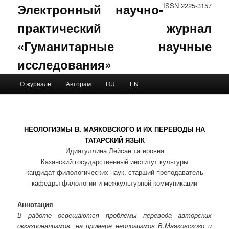
Электронный научно-
ISSN 2225-3157
практический журнал
«Гуманитарные научные
исследования»
Main menu
О журнале
Авторам
RU
EN
Skip to primary content
Skip to secondary content
НЕОЛОГИЗМЫ В. МАЯКОВСКОГО И ИХ ПЕРЕВОДЫ НА
ТАТАРСКИЙ ЯЗЫК
Идиатуллина Лейсан тагировна
Казанский государственный институт культуры
кандидат филологических наук, старший преподаватель
кафедры филологии и межкультурной коммуникации
Аннотация
В работе освещаются проблемы перевода авторских
окказионализмов, на примере неологизмов В.Маяковского и