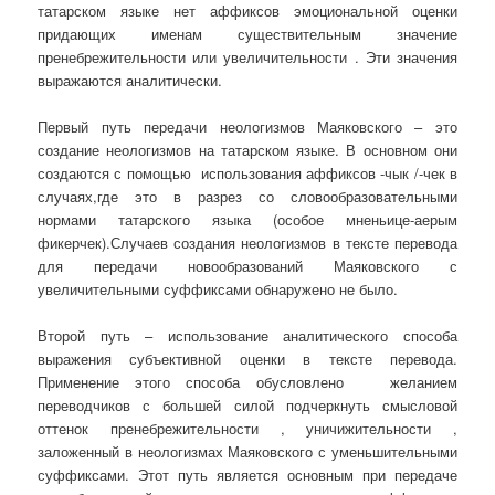
татарском языке нет аффиксов эмоциональной оценки
придающих именам существительным значение
пренебрежительности или увеличительности . Эти значения
выражаются аналитически.
Первый путь передачи неологизмов Маяковского – это
создание неологизмов на татарском языке. В основном они
создаются с помощью использования аффиксов -чык /-чек в
случаях,где это в разрез со словообразовательными
нормами татарского языка (особое мненьице-аерым
фикерчек).Случаев создания неологизмов в тексте перевода
для передачи новообразований Маяковского с
увеличительными суффиксами обнаружено не было.
Второй путь – использование аналитического способа
выражения субъективной оценки в тексте перевода.
Применение этого способа обусловлено желанием
переводчиков с большей силой подчеркнуть смысловой
оттенок пренебрежительности , уничижительности ,
заложенный в неологизмах Маяковского с уменьшительными
суффиксами. Этот путь является основным при передаче