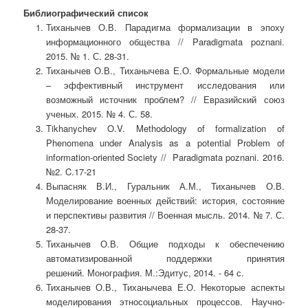
Библиографический список
Тиханычев О.В. Парадигма формализации в эпоху
информационного общества // Paradigmata poznani.
2015. № 1. С. 28-31.
Тиханычев О.В., Тиханычева Е.О. Формальные модели
– эффективный инструмент исследования или
возможный источник проблем? // Евразийский союз
ученых. 2015. № 4. С. 58.
Tikhanychev O.V. Methodology of formalization of
Phenomena under Analysis as a potential Problem of
information-oriented Society // Paradigmata poznani. 2016.
№2. C.17-21
Выпасняк В.И., Гуральник А.М., Тиханычев О.В.
Моделирование военных действий: история, состояние
и перспективы развития // Военная мысль. 2014. № 7. С.
28-37.
Тиханычев О.В. Общие подходы к обеспечению
автоматизированной поддержки принятия
решений. Монография. М.:Эдитус, 2014. - 64 с.
Тиханычев О.В., Тиханычева Е.О. Некоторые аспекты
моделирования этносоциальных процессов. Научно-