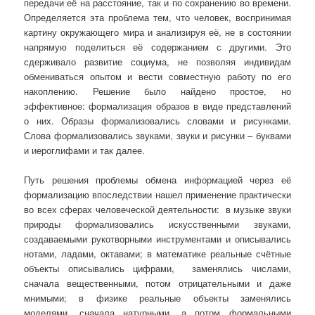
передачи её на расстояние, так и по сохранению во времени.
Определяется эта проблема тем, что человек, воспринимая
картину окружающего мира и анализируя её, не в состоянии
напрямую поделиться её содержанием с другими. Это
сдерживало развитие социума, не позволяя индивидам
обмениваться опытом и вести совместную работу по его
накоплению. Решение было найдено простое, но
эффективное: формализация образов в виде представлений
о них. Образы формализовались словами и рисунками.
Слова формализовались звуками, звуки и рисунки – буквами
и иероглифами и так далее.
Путь решения проблемы обмена информацией через её
формализацию впоследствии нашел применение практически
во всех сферах человеческой деятельности: в музыке звуки
природы формализовались искусственными звуками,
создаваемыми рукотворными инструментами и описывались
нотами, ладами, октавами; в математике реальные счётные
объекты описывались цифрами, заменялись числами,
сначала вещественными, потом отрицательными и даже
мнимыми; в физике реальные объекты заменялись
моделями, сначала натурными, а потом формальными