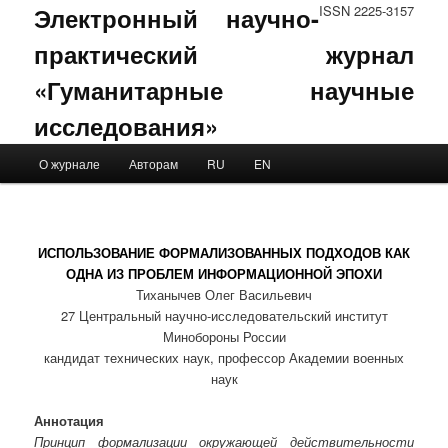
Электронный научно-
ISSN 2225-3157
практический журнал
«Гуманитарные научные
исследования»
Main menu
О журнале
Авторам
RU
EN
Skip to primary content
Skip to secondary content
ИСПОЛЬЗОВАНИЕ ФОРМАЛИЗОВАННЫХ ПОДХОДОВ КАК
ОДНА ИЗ ПРОБЛЕМ ИНФОРМАЦИОННОЙ ЭПОХИ
Тиханычев Олег Васильевич
27 Центральный научно-исследовательский институт
Минобороны России
кандидат технических наук, профессор Академии военных
наук
Аннотация
Принцип формализации окружающей действительности